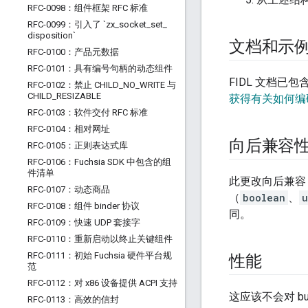
RFC-0098：组件框架 RFC 标准
RFC-0099：引入了 `zx
_
socket
_
set
_
disposition`
文档和示
RFC-0100：产品元数据
RFC-0101：具有编号句柄的动态组件
FIDL 文档已
RFC-0102：禁止 CHILD
_
NO
_
WRITE 与
CHILD
_
RESIZABLE
获得有关如何编
RFC-0103：软件交付 RFC 标准
RFC-0104：相对网址
向后兼容
RFC-0105：正则表达式库
RFC-0106：Fuchsia SDK 中包含的组
件清单
此更改向后兼容
RFC-0107：动态商品
（
boolean
、
u
RFC-0108：组件 binder 协议
同。
RFC-0109：快速 UDP 套接字
RFC-0110：重新启动以终止关键组件
RFC-0111：初始 Fuchsia 硬件平台规
性能
范
RFC-0112：对 x86 设备提供 ACPI 支持
这应该不会对 b
RFC-0113：高效的信封