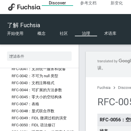
Discover
参考文档
新变化
RFC-0032：高效信封
RFC-0033：未知字段处理和严格处理
RFC-0034：空的终止字符串
了解 Fuchsia
RFC-0035：自动流跟踪
开始使用
概念
社区
治理
术语库
RFC-0036：结构体声明的更新
RFC-0037：事务性邮件标头 v3
RFC-0038：将布局与约束条件分离
RFC-0039：类型优先
RFC-0040：标识符唯一性
误。
RFC-0041：支持统一服务和设备
RFC-0042：不可为 null 类型
RFC-0043：文档注释格式
Fuchsia
Discov
RFC-0044：可扩展的方法参数
RFC-0045：零大小的空结构体
RFC-
RFC-0047：表格
RFC-0048：显式联合序数
RFC-0049：FIDL 微调过程的演变
RFC-0056：
RFC-0050：FIDL 语法修订