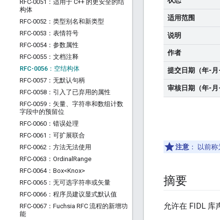
状态
RFC-0051：适用于 C++ 的更安全的结
构体
适用范围
RFC-0052：类型别名和新类型
RFC-0053：表情符号
说明
RFC-0054：参数属性
作者
RFC-0055：文档注释
RFC-0056：空结构体
提交日期（年-月
RFC-0057：无默认句柄
审核日期（年-月
RFC-0058：引入了已弃用的属性
RFC-0059：矢量、字符串和数组计数
字段中的预留位
RFC-0060：错误处理
RFC-0061：可扩展联合
注意
：
以前称
RFC-0062：方法无法使用
RFC-0063：Ordinal
Range
RFC-0064：Box<Knox>
摘要
RFC-0065：无可选字符串或矢量
RFC-0066：程序员建议显式默认值
允许在 FID
RFC-0067：Fuchsia RFC 流程的新增功
能