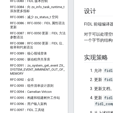
RFC-0083：FIDL 版本控制
RFC-0084：向 zx
_
info
_
task
_
runtime
_
t
设计
添加更多指标
RFC-0085：减少 zx
_
status
_
t 空间
RFC-0086：RFC-0050：FIDL 属性语法
FIDL 前端编译
更新
RFC-0087：RFC-0050 更新：FIDL 方法
对于可以处理空
参数语法
一个字节的结构体
RFC-0088：RFC-0050 更新：FIDL 位、
枚举和约束语法
RFC-0089：核心领域变体
实现策略
RFC-0090：驱动程序共享库
RFC-0091：zx
_
system
_
get
_
event ZX
_
SYSTEM
_
EVENT
_
IMMINENT
_
OUT
_
OF
_
允许
fidl
MEMORY
更新
fidl
RFC-0092：会话
RFC-0093：组件清单设计原则
更新文档
RFC-0094：Carnelian Virtcon
更新
fidl
RFC-0095：构建和组建树外工作站
fidl_com
RFC-0096：用户输入架构
RFC-0097：FIDL 工具链
从上述结