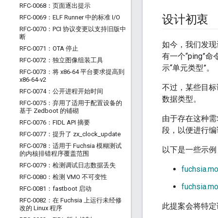
RFC-0068：页面逐出提示
设计初衷
RFC-0069：ELF Runner 中的标准 I
/
O
RFC-0070：PCI 协议变更以支持旧版中
断
如今，我们发现
RFC-0071：OTA 停止
有一个“pin
RFC-0072：独立图像组装工具
示“单元类型”。
RFC-0073：将 x86-64 平台要求提高到
x86-64-v2
不过，某些目标语
RFC-0074：公开进程开始时间
数据类型。
RFC-0075：弃用了适用于配置设备的
基于 Zedboot 的铺砌
由于存在这种需
RFC-0076：FIDL API 摘要
段，以便进行编
RFC-0077：提升了 zx
_
clock
_
update
RFC-0078：适用于 Fuchsia 模糊测试
以下是一些示例
的内核排错程序覆盖范围
RFC-0079：检测调试日志数据丢失
fuchsia.mo
RFC-0080：检测 VMO 不可变性
fuchsia.mo
RFC-0081：fastboot 启动
RFC-0082：在 Fuchsia 上运行未经修
此提案会将特定语
改的 Linux 程序