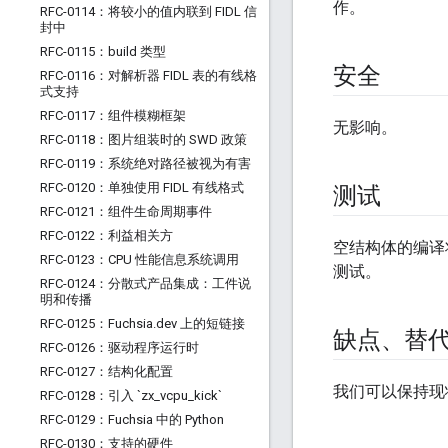
作。
RFC-0114：将较小的值内联到 FIDL 信
封中
RFC-0115：build 类型
安全
RFC-0116：对解析器 FIDL 表的有线格
式支持
RFC-0117：组件模糊框架
无影响。
RFC-0118：图片组装时的 SWD 政策
RFC-0119：系统绝对路径被视为有害
RFC-0120：单独使用 FIDL 有线格式
测试
RFC-0121：组件生命周期事件
RFC-0122：利益相关方
空结构体的编译
RFC-0123：CPU 性能信息系统调用
测试。
RFC-0124：分散式产品集成：工件说
明和传播
RFC-0125：Fuchsia
.
dev 上的短链接
缺点、替
RFC-0126：驱动程序运行时
RFC-0127：结构化配置
我们可以保持现
RFC-0128：引入 `zx
_
vcpu
_
kick`
RFC-0129：Fuchsia 中的 Python
RFC-0130：支持的硬件