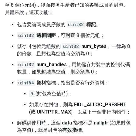
至 8 個位元組)，後面接著生產者已知的各種成員的封包。
具體來說，這項功能：
包含要編碼成員序數的
uint32
標記
。
uint32
邊框間距
，可對齊 8 個位元組；
儲存封包位元組數的
uint32
num_bytes
，一律為 8
的倍數，且封包為空值時必須為 0；
uint32
num_handles
，用於儲存封裝中的控制代碼
數量，如果封裝為空值，則必須為 0；
uint64
資料
指標，指出是否有行外資料：
0
(封包為空值時)；
如果存在封包，則為
FIDL_ALLOC_PRESENT
(或
UINTPTR_MAX
)，以及下一個非行內物件；
解碼供使用時，這個
data
指標不是
nullptr
(如果封包
為空值)，就是封包的
有效指標
。