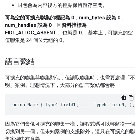
封包會為內容後方的控點保留儲存空間。
可為空的可擴充聯集
的
標記為 0
，
num_bytes 設為 0
，
num_handles 設為 0
，且
資料指標為
FIDL_ALLOC_ABSENT
， 也就是
0
。 基本上，可擴充的空
值聯集是 24 個位元組的 0。
語言繫結
可擴充的聯集與聯集類似，但讀取聯集時，也需要處理「不
明」案例。理想情況下，大部分的語言繫結都會將
因為它們會像可擴充的聯集一樣，讓程式碼可以輕鬆從一個
切換到另一個，但未知案例的支援除外，這只在可擴充的聯
集案例中有意義。