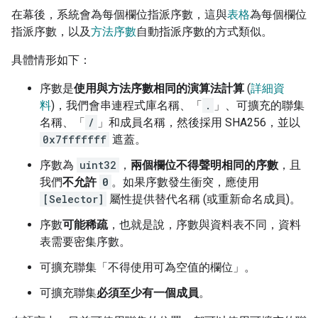
在幕後，系統會為每個欄位指派序數，這與
表格
為每個欄位
指派序數，以及
方法序數
自動指派序數的方式類似。
具體情形如下：
序數是
使用與方法序數相同的演算法計算
(
詳細資
料
)，我們會串連程式庫名稱、「
.
」、可擴充的聯集
名稱、「
/
」和成員名稱，然後採用 SHA256，並以
0x7fffffff
遮蓋。
序數為
uint32
，
兩個欄位不得聲明相同的序數
，且
我們
不允許
0
。如果序數發生衝突，應使用
[Selector]
屬性提供替代名稱 (或重新命名成員)。
序數
可能稀疏
，也就是說，序數與資料表不同，資料
表需要密集序數。
可擴充聯集「不得使用可為空值的欄位」
。
可擴充聯集
必須至少有一個成員
。