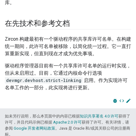
库。
在先技术和参考文档
Zircon 构建最初有一个驱动程序的共享库许可名单。在构建
统一期间，此许可名单被移除，以简化统一过程。它一直打
算重新实现，但直到现在才成为优先事项。
驱动程序管理器目前有一个共享库许可名单的运行时实现，
但从未启用过。目前，它通过内核命令行选项
devmgr.devhost.strict-linking
启用。作为实现许可
名单工作的一部分，此实现将进行更新。
bug_report
code
edit
如未另行说明，那么本页面中的内容已根据
知识共享署名 4.0 许可
获得了
许可，并且代码示例已根据
Apache 2.0 许可
获得了许可。有关详情，请
参阅
Google 开发者网站政策
。Java 是 Oracle 和/或其关联公司的注册商
标。