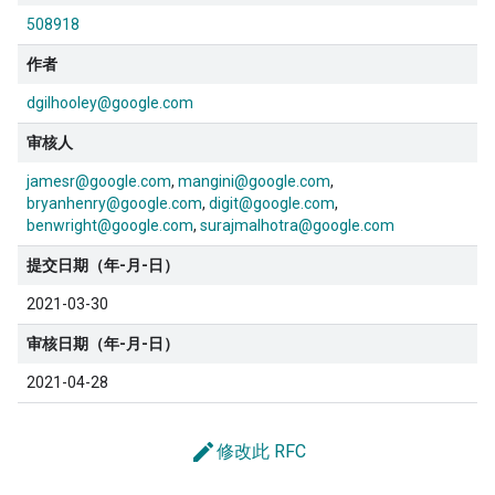
508918
作者
dgilhooley@google.com
审核人
jamesr@google.com
mangini@google.com
bryanhenry@google.com
digit@google.com
benwright@google.com
surajmalhotra@google.com
提交日期（年-月-日）
2021-03-30
审核日期（年-月-日）
2021-04-28
edit
修改此 RFC