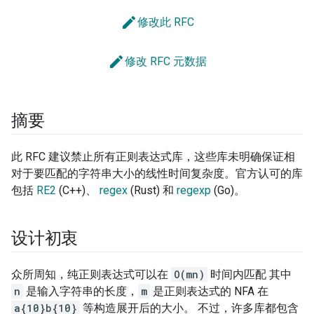
edit
修改此 RFC
edit
修改 RFC 元数据
摘要
此 RFC 建议禁止所有正则表达式库，这些库未明确保证相
对于要匹配的字符串大小的线性时间复杂度。官方认可的库
包括
RE2
(C++)、
regex
(Rust) 和
regexp
(Go)。
设计初衷
众所周知，纯正则表达式可以在
O(mn)
时间内匹配 其中
n
是输入字符串的长度，
m
是正则表达式的 NFA 在
a{10}b{10}
等构造展开后的大小。 不过，许多库都包含