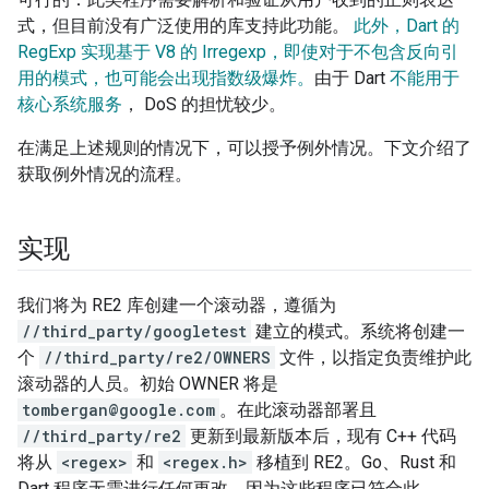
式，但目前没有广泛使用的库支持此功能。
此外，Dart 的
RegExp 实现基于 V8 的 Irregexp，即使对于不包含反向引
用的模式，也可能会出现指数级爆炸。
由于 Dart
不能用于
核心系统服务
， DoS 的担忧较少。
在满足上述规则的情况下，可以授予例外情况。下文介绍了
获取例外情况的流程。
实现
我们将为 RE2 库创建一个滚动器，遵循为
//third_party/googletest
建立的模式。系统将创建一
个
//third_party/re2/OWNERS
文件，以指定负责维护此
滚动器的人员。初始 OWNER 将是
tombergan@google.com
。在此滚动器部署且
//third_party/re2
更新到最新版本后，现有 C++ 代码
将从
<regex>
和
<regex.h>
移植到 RE2。Go、Rust 和
Dart 程序无需进行任何更改，因为这些程序已符合此