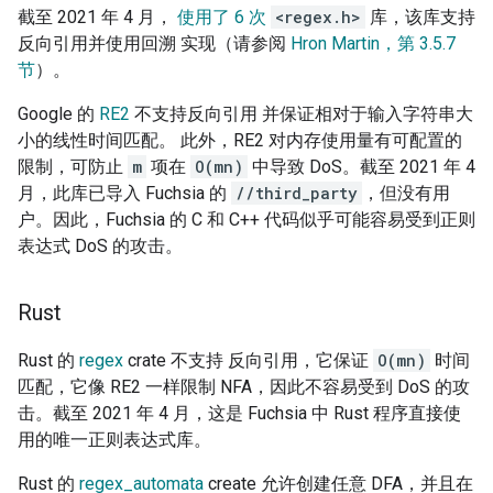
截至 2021 年 4 月，
使用了 6 次
<regex.h>
库，该库支持
反向引用并使用回溯 实现（请参阅
Hron Martin，第 3.5.7
节
）。
Google 的
RE2
不支持反向引用 并保证相对于输入字符串大
小的线性时间匹配。 此外，RE2 对内存使用量有可配置的
限制，可防止
m
项在
O(mn)
中导致 DoS。截至 2021 年 4
月，此库已导入 Fuchsia 的
//third_party
，但没有用
户。因此，Fuchsia 的 C 和 C++ 代码似乎可能容易受到正则
表达式 DoS 的攻击。
Rust
Rust 的
regex
crate 不支持 反向引用，它保证
O(mn)
时间
匹配，它像 RE2 一样限制 NFA，因此不容易受到 DoS 的攻
击。截至 2021 年 4 月，这是 Fuchsia 中 Rust 程序直接使
用的唯一正则表达式库。
Rust 的
regex_automata
create 允许创建任意 DFA，并且在