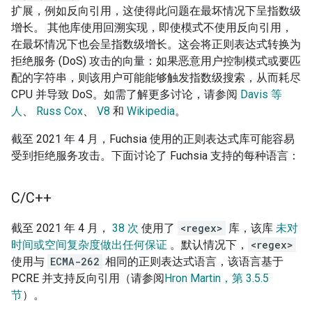
扩展，例如反向引用，这使得此问题在最坏情况下呈指数级
增长。
其他库使用回溯实现，即使模式不使用反向引用，
在最坏情况下也会呈指数级增长。这会将正则表达式转换为
拒绝服务 (DoS) 攻击的向量：如果恶意用户控制模式或要匹
配的字符串，则该用户可能能够触发指数级搜索，从而耗尽
CPU 并导致 DoS。如需了解更多讨论，请参阅
Davis 等
人
、
Russ Cox
、
V8
和
Wikipedia
。
截至 2021 年 4 月，Fuchsia 使用的正则表达式库可能容易
受到拒绝服务攻击。下面讨论了 Fuchsia 支持的每种语言：
C
/
C++
截至 2021 年 4 月，
38 次
使用了
<regex>
库，该库
未对
时间或空间复杂度做出任何保证
。默认情况下，
<regex>
使用与
ECMA-262
相同的正则表达式语言，该语言基于
PCRE 并支持反向引用（请参阅
Hron Martin，第 3.5.5
节
）。