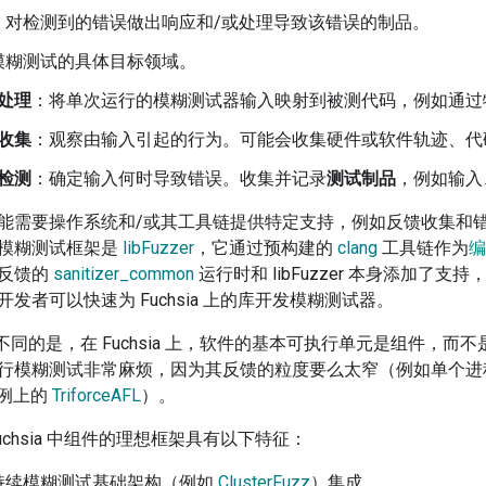
对检测到的错误做出响应和/或处理导致该错误的制品。
模糊测试的具体目标领域。
处理
：将单次运行的模糊测试器输入映射到被测代码，例如通过特
收集
：观察由输入引起的行为。可能会收集硬件或软件轨迹、代
检测
：确定输入何时导致错误。收集并记录
测试制品
，例如输入
能需要操作系统和/或其工具链提供特定支持，例如反馈收集和错误检
模糊测试框架是
libFuzzer
，它通过预构建的
clang
工具链作为
编
反馈的
sanitizer_common
运行时和 libFuzzer 本身添加了支
开发者可以快速为 Fuchsia 上的库开发模糊测试器。
ux 不同的是，在 Fuchsia 上，软件的基本可执行单元是组件
模糊测试非常麻烦，因为其反馈的粒度要么太窄（例如单个进程中的 
实例上的
TriforceAFL
）。
uchsia 中组件的理想框架具有以下特征：
持续模糊测试基础架构（例如
ClusterFuzz
）集成。