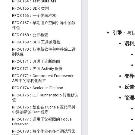
RFC-0164：Test Suite API
RFC-0165：SDK 类别
RFC-0166：一个界面堆栈
RFC-0167：早期用户空间引导中的软
件包
引擎
：与
RFC-0168：公开检查
RFC-0169：SDK 工具兼容性
语料
RFC-0170：从更新软件包中移除二进
制映像
RFC-0171：改进了诊断路由
RFC-0172：界面 Activity 服务
变异
RFC-0173：Component Framework
API 中的结构化配置
反馈
RFC-0174：Scaled in Flatland
RFC-0175：ELF Runner stdio 转发默认
管理
值
RFC-0176：禁止在 Fuchsia 源代码树
中添加新的 Dart 程序
RFC-0177：适用于父视图的 Focus
Observer
RFC-0178：每个作业有多个调试异常