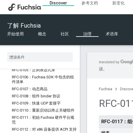
Discover
参考文档
新变化
RFC-0097：FIDL 工具链
RFC-0098：组件框架 RFC 标准
RFC-0099：引入了
`zx_socket_set_disposition`
了解 Fuchsia
RFC-0100：产品元数据
开始使用
概念
社区
治理
术语库
RFC-0101：具有编号句柄的动态组件
RFC-0102：禁止 CHILD
_
NO
_
WRITE 与
CHILD
_
RESIZABLE
RFC-0103：软件交付 RFC 标准
RFC-0104：相对网址
误。
RFC-0105：正则表达式库
RFC-0106：Fuchsia SDK 中包含的组
件清单
RFC-0107：动态商品
Fuchsia
Discov
RFC-0108：组件 binder 协议
RFC-
RFC-0109：快速 UDP 套接字
RFC-0110：重新启动以终止关键组件
RFC-0111：初始 Fuchsia 硬件平台规
RFC-0117
范
RFC-0112：对 x86 设备提供 ACPI 支持