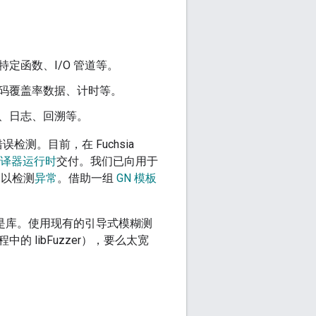
定函数、I/O 管道等。
码覆盖率数据、计时等。
、日志、回溯等。
测。目前，在 Fuchsia
译器运行时
交付。我们已向用于
持，以检测
异常
。借助一组
GN 模板
，而不是库。使用现有的引导式模糊测
libFuzzer
），要么太宽