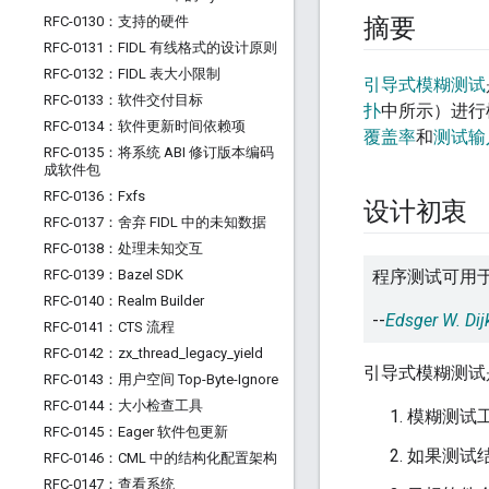
RFC-0130：支持的硬件
摘要
RFC-0131：FIDL 有线格式的设计原则
RFC-0132：FIDL 表大小限制
引导式模糊测试
RFC-0133：软件交付目标
扑
中所示）进行
RFC-0134：软件更新时间依赖项
覆盖率
和
测试输
RFC-0135：将系统 ABI 修订版本编码
成软件包
RFC-0136：Fxfs
设计初衷
RFC-0137：舍弃 FIDL 中的未知数据
RFC-0138：处理未知交互
RFC-0139：Bazel SDK
程序测试可用于
RFC-0140：Realm Builder
--
Edsger W. Dij
RFC-0141：CTS 流程
RFC-0142：zx
_
thread
_
legacy
_
yield
引导式模糊测试
RFC-0143：用户空间 Top-Byte-Ignore
RFC-0144：大小检查工具
模糊测试
RFC-0145：Eager 软件包更新
如果测试
RFC-0146：CML 中的结构化配置架构
RFC-0147：查看系统