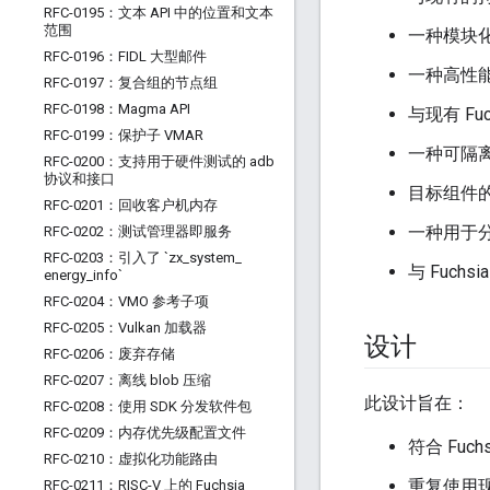
RFC-0195：文本 API 中的位置和文本
范围
一种模块
RFC-0196：FIDL 大型邮件
一种高性
RFC-0197：复合组的节点组
RFC-0198：Magma API
与现有 Fu
RFC-0199：保护子 VMAR
一种可隔
RFC-0200：支持用于硬件测试的 adb
协议和接口
目标组件
RFC-0201：回收客户机内存
一种用于
RFC-0202：测试管理器即服务
RFC-0203：引入了 `zx
_
system
_
与 Fuc
energy
_
info`
RFC-0204：VMO 参考子项
RFC-0205：Vulkan 加载器
设计
RFC-0206：废弃存储
RFC-0207：离线 blob 压缩
此设计旨在：
RFC-0208：使用 SDK 分发软件包
RFC-0209：内存优先级配置文件
符合 Fuc
RFC-0210：虚拟化功能路由
重复使用
RFC-0211：RISC-V 上的 Fuchsia