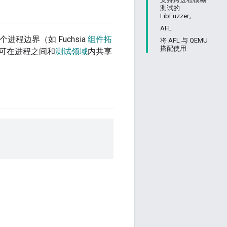
测试的
LibFuzzer。
AFL
程边界（如 Fuchsia
组件拓
将 AFL 与 QEMU
搭配使用
可在进程之间和
测试领域
内共享
。