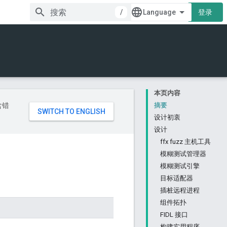
/
登录
本页内容
含错
摘要
设计初衷
设计
ffx fuzz 主机工具
模糊测试管理器
模糊测试引擎
目标适配器
插桩远程进程
组件拓扑
FIDL 接口
构建实用程序