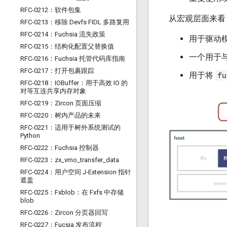
RFC-0212：软件包集
从宏观层面来看
RFC-0213：移除 Devfs FIDL 多路复用
RFC-0214：Fuchsia 流失政策
用于驱动
RFC-0215：结构化配置父替换值
一个用于
RFC-0216：Fuchsia 托管代码库指南
RFC-0217：打开包裹跟踪
用于将
fu
RFC-0218：IOBuffer：用于高效 IO 的
对等互连共享内存对象
RFC-0219：Zircon 页面压缩
RFC-0220：树内产品的未来
RFC-0221：适用于树外系统测试的
Python
RFC-0222：Fuchsia 控制器
RFC-0223：zx
_
vmo
_
transfer
_
data
RFC-0224：用户空间 J-Extension 指针
遮盖
RFC-0225：Fxblob：在 Fxfs 中存储
blob
RFC-0226：Zircon 分页器回写
RFC-0227：Fucsia 发布流程