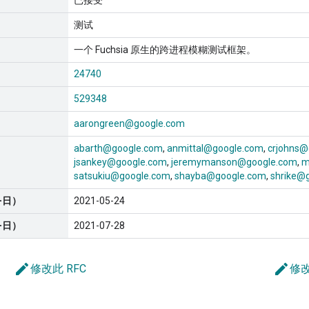
已接受
测试
一个 Fuchsia 原生的跨进程模糊测试框架。
24740
529348
aarongreen@google.com
abarth@google.com
anmittal@google.com
crjohns@
jsankey@google.com
jeremymanson@google.com
m
satsukiu@google.com
shayba@google.com
shrike@
-日）
2021-05-24
-日）
2021-07-28
edit
edit
修改此 RFC
修改