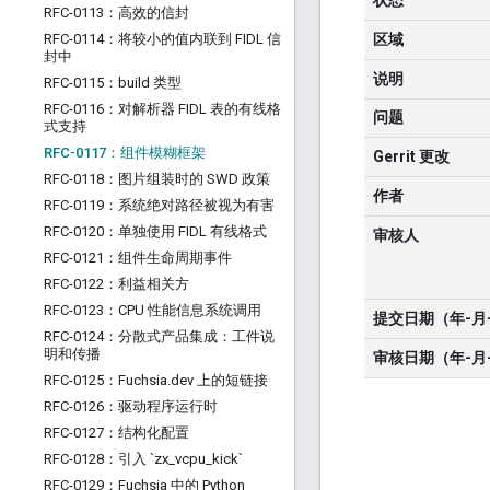
状态
RFC-0113：高效的信封
RFC-0114：将较小的值内联到 FIDL 信
区域
封中
说明
RFC-0115：build 类型
RFC-0116：对解析器 FIDL 表的有线格
问题
式支持
RFC-0117：组件模糊框架
Gerrit 更改
RFC-0118：图片组装时的 SWD 政策
作者
RFC-0119：系统绝对路径被视为有害
RFC-0120：单独使用 FIDL 有线格式
审核人
RFC-0121：组件生命周期事件
RFC-0122：利益相关方
RFC-0123：CPU 性能信息系统调用
提交日期（年-月
RFC-0124：分散式产品集成：工件说
明和传播
审核日期（年-月
RFC-0125：Fuchsia
.
dev 上的短链接
RFC-0126：驱动程序运行时
RFC-0127：结构化配置
RFC-0128：引入 `zx
_
vcpu
_
kick`
RFC-0129：Fuchsia 中的 Python