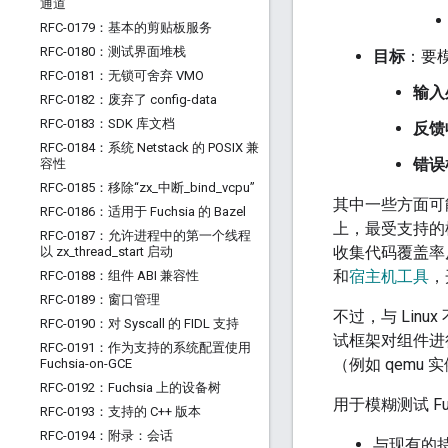
通道
RFC-0179：基本的剪贴板服务
RFC-0180：测试界面堆栈
目标
：要
RFC-0181：无锁可舍弃 VMO
输入
RFC-0182：废弃了 config-data
RFC-0183：SDK 库文档
反馈
RFC-0184：系统 Netstack 的 POSIX 兼
错误
容性
RFC-0185：移除“zx
_
中断
_
bind
_
vcpu”
其中一些方面可
RFC-0186：适用于 Fuchsia 的 Bazel
上，最受支持的
RFC-0187：允许进程中的第一个线程
收集代码覆盖率
以 zx
_
thread
_
start 启动
和
宿主机工具
，
RFC-0188：组件 ABI 兼容性
RFC-0189：窗口管理
不过，与 Lin
RFC-0190：对 Syscall 的 FIDL 支持
试框架对组件进行
RFC-0191：作为支持的系统配置使用
（例如 qemu 
Fuchsia-on-GCE
RFC-0192：Fuchsia 上的设备树
用于模糊测试 F
RFC-0193：支持的 C++ 版本
RFC-0194：附录：会话
与现有的