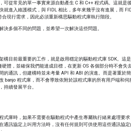
可從常見的單一事實來源自動產生 C 和 C++ 程式碼。這就是後來
就進入維護模式，與 FIDL 相比，多年來幾乎沒有進展，而 FI
 不再符合現行需求，因此必須重新構思驅動程式庫執行階段。
解決多個不同的問題，並希望一次解決這些問題。
架構目前最重要的工作，就是啟用穩定的驅動程式庫 SDK。這
支援各種硬體，並確保我們能達成目標，在更新 OS 各個部分時不會失去
的通訊，但建構時並未考量 API 和 ABI 的演進。而是著重
改 banjo 程式庫，而不會導致依附於該程式庫的所有用戶端和
，持續發展平台。
程式庫時，如果不需要在驅動程式中產生專屬執行緒來處理要求，要實
在通訊協定上叫用方法時，沒有任何規則可供使用這些通訊協定