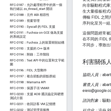
RFC-0187：允許處理程序中的第一個
向非驅動程式庫
執行緒以 zx
_
thread
_
start 開頭
生大量樣板程式碼，
RFC-0188：元件 ABI 相容性
傳輸 FIDL
RFC-0189：視窗管理
序列化至另一組
RFC-0190：Syscall 的 FIDL 支援
RFC-0191：Fuchsia-on-GCE 做為支援
這個問題經常被
的系統設定
在不同的 FID
RFC-0192：Fuchsia 上的裝置樹狀結構
不同步，導致出
RFC-0193：支援的 C++ 版本
RFC-0194：附錄：工作階段
RFC-0195：Text API 中的位置和文字範
利害關係
圍
RFC-0196：FIDL 大型郵件
協助人員：
abar
RFC-0197：複合節點的節點群組
RFC-0198：Mamama API
審查人員：
abar
RFC-0199：保護子項 VMAR
eieio@google.c
RFC-0200：支援 ADB 通訊協定與硬體
測試介面
諮詢對象：
驅動
RFC-0201：收回訪客 VM 記憶體
RFC-0202：測試管理員服務
社交化：
這份 