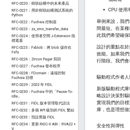
RFC-0220：樹狀結構中的未來產品
CPU 使
RFC-0221：用於樹狀結構測試系統的
Python
舉例來說，我們
RFC-0222：Fuchsia 控制器
間最短。在某種
RFC-0223：zx
_
vmo
_
transfer
_
data
此我們希望確保
RFC-0224：使用者空間 J-Extension 指
標遮蓋
設計的重點在於採
RFC-0225：Fxblob：將 blob 儲存在
Fxfs
效能。如果我們無
RFC-0226：Zircon Pager 寫回
行階段。我們會
RFC-0227：Fuchsia 發布程序
RFC-0228：FDomain：遠端控制
驅動程式作者人
Fuchsia 目標
RFC-0229：2023 年 FIDL
新版驅動程式庫
RFC-0230：Fuchsia 中的「Pause-To-
略設計決策對驅
Idle」
實現我們的目標
RFC-0231：FIDL 版本管理取代語法
庫，也是理想做
RFC-0232：多個 API 級別的 FIDL 繫結
RFC-0233：預設舊版 FIDL
RFC-0234：更新 RISC-V ABI：RVA22 +
安全性與彈性
V