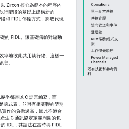
Operations
Zircon 核心為範本的程序內
單一副本傳輸
執行階段的基礎上建構新的
傳輸背壓
和 FIDL 傳輸方式，將取代現
雙向管道和事件
遞迴鎖
礎的 FIDL。讓基礎傳輸對驅動
Rust 驅動程式支
援
工作優先順序
有效率地彼此共用執行緒。這樣一
Power Managed
Channels
訊息。
既有技術和參考資
料
幾乎都是以 C 語言編寫，而
始是函式表，並附有相關聯的型別
繫結實作的負擔過高，因此不適合
產生 C 通訊協定定義周圍的包
IDL，其語法在當時與 FIDL