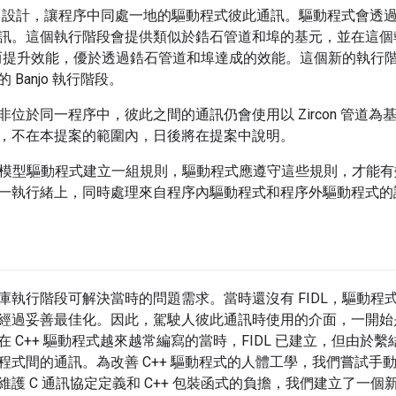
立了設計，讓程序中同處一地的驅動程式彼此通訊。驅動程式會透過以 
訊。這個執行階段會提供類似於鋯石管道和埠的基元，並在這個
進而提升效能，優於透過鋯石管道和埠達成的效能。這個新的執行階段
Banjo 執行階段。
位於同一程序中，彼此之間的通訊仍會使用以 Zircon 管道為基
，不在本提案的範圍內，日後將在提案中說明。
行緒模型驅動程式建立一組規則，驅動程式應遵守這些規則，才能
一執行緒上，同時處理來自程序內驅動程式和程序外驅動程式的
庫執行階段可解決當時的問題需求。當時還沒有 FIDL，驅動程式
核心尚未經過妥善最佳化。因此，駕駛人彼此通訊時使用的介面，一開
在 C++ 驅動程式越來越常編寫的當時，FIDL 已建立，但由於
程式間的通訊。為改善 C++ 驅動程式的人體工學，我們嘗試手動
護 C 通訊協定定義和 C++ 包裝函式的負擔，我們建立了一個新的 