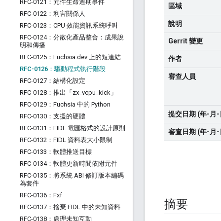
RFC-0121：元件生命週期事件
區域
RFC-0122：利害關係人
說明
RFC-0123：CPU 效能資訊系統呼叫
RFC-0124：分散化產品整合：成果說
Gerrit 變更
明和傳播
RFC-0125：Fuchsia
.
dev 上的短連結
作者
RFC-0126：驅動程式執行階段
審查人員
RFC-0127：結構化設定
RFC-0128：推出「zx
_
vcpu
_
kick」
RFC-0129：Fuchsia 中的 Python
提交日期 (年-月-
RFC-0130：支援的硬體
RFC-0131：FIDL 電匯格式的設計原則
審查日期 (年-月-
RFC-0132：FIDL 資料表大小限制
RFC-0133：軟體推送目標
RFC-0134：軟體更新時間依附元件
RFC-0135：將系統 ABI 修訂版本編碼
為套件
RFC-0136：Fxf
摘要
RFC-0137：捨棄 FIDL 中的未知資料
RFC-0138：處理未知互動