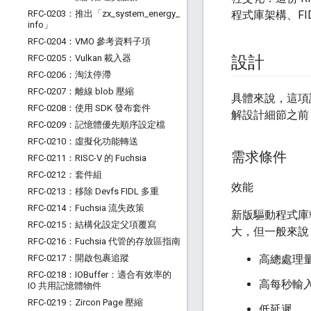
RFC-0203：推出「zx
_
system
_
energy
_
程式庫架構、FID
info」
RFC-0204：VMO 參考資料子項
RFC-0205：Vulkan 載入器
設計
RFC-0206：淘汰停滯
RFC-0207：離線 blob 壓縮
具體來說，這項
RFC-0208：使用 SDK 發布套件
解設計細節之前
RFC-0209：記憶體優先順序設定檔
RFC-0210：虛擬化功能轉送
需求條件
RFC-0211：RISC-V 的 Fuchsia
RFC-0212：套件組
效能
RFC-0213：移除 Devfs FIDL 多重
RFC-0214：Fuchsia 流失政策
新版驅動程式庫
RFC-0215：結構化設定父項覆寫
大，但一般來說
RFC-0216：Fuchsia 代管的存放區指南
RFC-0217：開啟包裹追蹤
高總處理
RFC-0218：IOBuffer：適合有效率的
高每秒輸入/
IO 共用記憶體物件
RFC-0219：Zircon Page 壓縮
低延遲