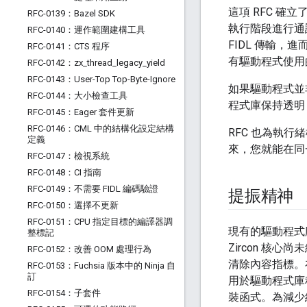
這項 RFC 確
RFC-0139：Bazel SDK
執行階段進行通
RFC-0140：運作範圍建構工具
FIDL 傳輸，
RFC-0141：CTS 程序
有驅動程式使用的 
RFC-0142：zx
_
thread
_
legacy
_
yield
RFC-0143：User-Top Top-Byte-Ignore
如果驅動程式並非
RFC-0144：大小檢查工具
程式庫保持透明
RFC-0145：Eager 套件更新
RFC-0146：CML 中的結構化設定結構
RFC 也為執
定義
來，您就能在同
RFC-0147：檢視系統
RFC-0148：CI 指南
RFC-0149：不需要 FIDL 編碼驗證
提振精神
RFC-0150：選擇不更新
RFC-0151：CPU 指定目標的編譯器調
現有的驅動程式
整標記
Zircon 
RFC-0152：改善 OOM 處理行為
清除內容指標。
RFC-0153：Fuchsia 版本中的 Ninja 自
訂
用於驅動程式庫
RFC-0154：子套件
裝函式。為減少維