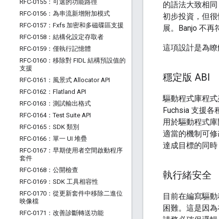
RFC-0155：可選的功能路徑
的語法大致相同，
RFC-0156：為串流新增附加模式
初步投資，但很快
RFC-0157：Fxfs 加密和多磁碟區支援
展。Banjo
RFC-0158：結構化設定存取者
這項設計是為瞭
RFC-0159：僅執行記憶體
RFC-0160：移除對 FIDL 結構預設值的
支援
穩定版 ABI
RFC-0161：風景式 Allocator API
RFC-0162：Flatland API
驅動程式庫程式
RFC-0163：測試輸出格式
Fuchsia 
RFC-0164：Test Suite API
用於驅動程式庫間
RFC-0165：SDK 類別
適當的機制可修
RFC-0166：單一 UI 堆疊
達成目標的同時
RFC-0167：早期使用者空間啟動程序
套件
RFC-0168：公開檢查
執行緒安全
RFC-0169：SDK 工具相容性
RFC-0170：從更新套件中移除二進位
目前在編寫驅動
映像檔
困難。這是因為
RFC-0171：改善診斷轉送功能