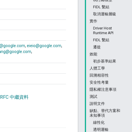
FIDL 繫結
取消運輸層級
實作
Driver Host
Runtime API
FIDL 繫結
@google.com
eieio@google.com
遷徙
dang@google.com
效能
初步基準結果
人體工學
回溯相容性
安全性考量
隱私權注意事項
測試
 RFC 中繼資料
說明文件
缺點、替代方案和
未知事項
線性化
透明運輸