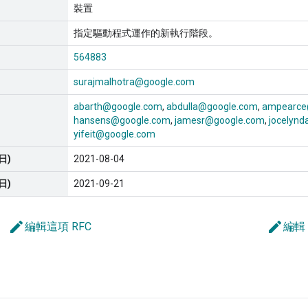
裝置
指定驅動程式運作的新執行階段。
564883
surajmalhotra@google.com
abarth@google.com
abdulla@google.com
ampearce
hansens@google.com
jamesr@google.com
jocelyn
yifeit@google.com
日)
2021-08-04
日)
2021-09-21
edit
edit
編輯這項 RFC
編輯