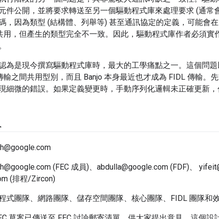
元件公開，並將要求轉送至另一個驅動程式庫來處理要求 (通常
因為類型 (結構體、列舉等) 甚至通訊協定的定義，可能會在 Zircon
 之間共用，但產生的類型完全不一致。因此，驅動程式庫作者必須
。
認為是現今撰寫驅動程式庫時，最大的工學痛點之一。這個問題
L 傳輸之間共用型別，而且 Banjo 本身最近也才成為 FIDL 
現細微的錯誤。如果定義變更時，手動序列化邏輯未正確更新，
人
th@google.com
th@google.com (FEC 成員)、abdulla@google.com (FDF)、 yifeit
om (排程/Zircon)
程式團隊、網路團隊、儲存空間團隊、核心團隊、FIDL 團隊和
RFC 草案已傳送至 FEC 討論郵寄清單，供大家提出意見。這