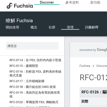
Discover
參考資料
新功能
RFC-0105：規則運算式程式庫
RFC-0106：Fuchsia SDK 中包含的元
件資訊清單
瞭解 Fuchsia
RFC-0107：動態優惠
RFC-0108：元件繫結通訊協定
開始使用
概念
社群
管理
詞彙解釋
RFC-0109：快速 UDP 通訊端
RFC-0110：終止重要元件並重新啟動
RFC-0111：Fuchsia 初始硬體平台規格
RFC-0112：x86 上的 ACPI 支援
RFC-0113：有效信封
RFC-0114：在 FIDL 信封內內嵌小型值
RFC-0115：建構類型
Fuchsia
Discov
RFC-0116：剖析器 FIDL 資料表的有線
RFC-
格式支援
RFC-0117：元件模糊架構
RFC-0118：圖片組合的 SWD 政策
RFC-0126
RFC-0119：系統判定為有害的路徑系
統
狀態
RFC-0120：單獨使用 FIDL 傳輸格式