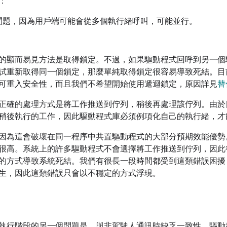
：
問題，因為用戶端可能會從多個執行緒呼叫，可能並行。
。
的顯而易見方法是取得鎖定。不過，如果驅動程式回呼到另一個
試重新取得同一個鎖定，那麼單純取得鎖定很容易導致死結。目
可重入安全性，而且我們不希望開始使用遞迴鎖定，原因詳見
替
正確的處理方式是將工作推送到佇列，稍後再處理該佇列。由於
稍後執行的工作，因此驅動程式庫必須例項化自己的執行緒，才
因為這會破壞在同一程序中共置驅動程式的大部分預期效能優勢
很高。系統上的許多驅動程式不會選擇將工作推送到佇列，因此
的方式導致系統死結。我們有很長一段時間都受到這類錯誤困擾
生，因此這類錯誤只會以不穩定的方式浮現。
執行階段的另一個問題是，與非駕駛人通訊時缺乏一致性。驅動程式