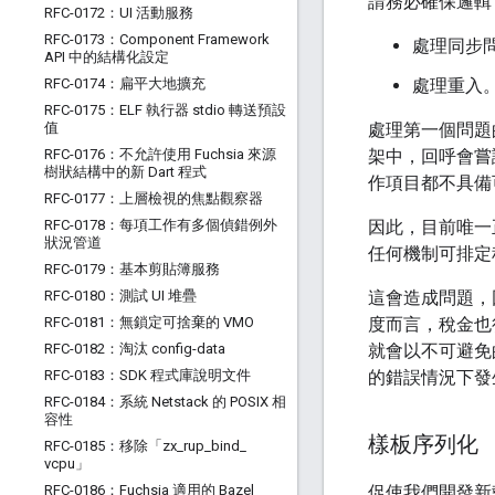
請務必確保邏輯
RFC-0172：UI 活動服務
RFC-0173：Component Framework
處理同步
API 中的結構化設定
RFC-0174：扁平大地擴充
處理重入
RFC-0175：ELF 執行器 stdio 轉送預設
值
處理第一個問題
RFC-0176：不允許使用 Fuchsia 來源
架中，回呼會嘗
樹狀結構中的新 Dart 程式
作項目都不具備
RFC-0177：上層檢視的焦點觀察器
RFC-0178：每項工作有多個偵錯例外
因此，目前唯一
狀況管道
任何機制可排定
RFC-0179：基本剪貼簿服務
RFC-0180：測試 UI 堆疊
這會造成問題，
RFC-0181：無鎖定可捨棄的 VMO
度而言，稅金也
RFC-0182：淘汰 config-data
就會以不可避免
RFC-0183：SDK 程式庫說明文件
的錯誤情況下發
RFC-0184：系統 Netstack 的 POSIX 相
容性
樣板序列化
RFC-0185：移除「zx
_
rup
_
bind
_
vcpu」
RFC-0186：Fuchsia 適用的 Bazel
促使我們開發新