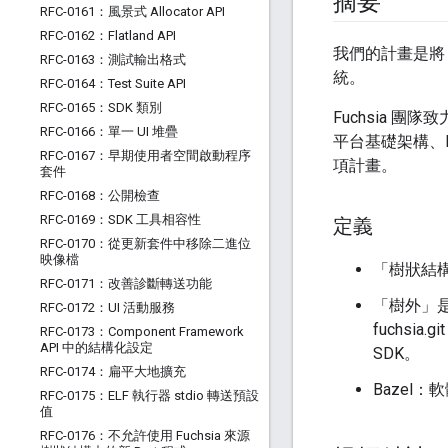
摘要
RFC-0161：風景式 Allocator API
RFC-0162：Flatland API
我們的計畫是將 Fuc
RFC-0163：測試輸出格式
統。
RFC-0164：Test Suite API
RFC-0165：SDK 類別
Fuchsia 團隊
RFC-0166：單一 UI 堆疊
平台基礎架構、Fu
RFC-0167：早期使用者空間啟動程序
項計畫。
套件
RFC-0168：公開檢查
RFC-0169：SDK 工具相容性
定義
RFC-0170：從更新套件中移除二進位
映像檔
「樹狀結構內
RFC-0171：改善診斷轉送功能
「樹外」是
RFC-0172：UI 活動服務
fuchsi
RFC-0173：Component Framework
API 中的結構化設定
SDK。
RFC-0174：扁平大地擴充
Bazel
RFC-0175：ELF 執行器 stdio 轉送預設
值
RFC-0176：不允許使用 Fuchsia 來源