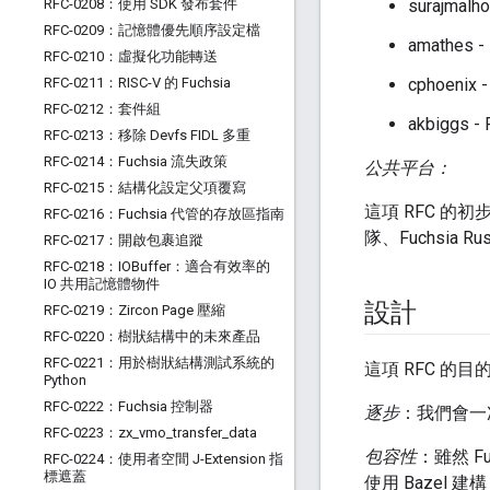
RFC-0208：使用 SDK 發布套件
surajmalho
RFC-0209：記憶體優先順序設定檔
amathes -
RFC-0210：虛擬化功能轉送
RFC-0211：RISC-V 的 Fuchsia
cphoenix -
RFC-0212：套件組
akbiggs - 
RFC-0213：移除 Devfs FIDL 多重
RFC-0214：Fuchsia 流失政策
公共平台：
RFC-0215：結構化設定父項覆寫
這項 RFC 的初步提案
RFC-0216：Fuchsia 代管的存放區指南
隊、Fuchsia 
RFC-0217：開啟包裹追蹤
RFC-0218：IOBuffer：適合有效率的
IO 共用記憶體物件
設計
RFC-0219：Zircon Page 壓縮
RFC-0220：樹狀結構中的未來產品
RFC-0221：用於樹狀結構測試系統的
這項 RFC 的目
Python
RFC-0222：Fuchsia 控制器
逐步
：我們會一
RFC-0223：zx
_
vmo
_
transfer
_
data
包容性
：雖然 F
RFC-0224：使用者空間 J-Extension 指
標遮蓋
使用 Bazel 建