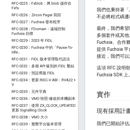
RFC-0225：Fxblob：將 blob 儲存在
Fxfs
我們也秉持著「
RFC-0226：Zircon Pager 寫回
不必將程式碼遷
RFC-0227：Fuchsia 發布程序
最終，我們希望
RFC-0228：FDomain：遠端控制
Fuchsia 目標
多個套件或其他二
RFC-0229：2023 年 FIDL
Fuchsia
RFC-0230：Fuchsia 中的「Pause-To-
提供 Fuchsia 
Idle」
接近，我們可以
RFC-0231：FIDL 版本管理取代語法
RFC-0232：多個 API 級別的 FIDL 繫結
這項 RFC 說
RFC-0233：預設舊版 FIDL
Fuchsia S
RFC-0234：更新 RISC-V ABI：RVA22 +
V
RFC-0235：元件字典
實作
RFC-0236：VMO 快照-修改的本機副本
RFC-0237：使用 ZX
_
CLOCK
_
UPDATED
現有採用計
更新 Signalling Clock
RFC-0238：VMO 大小
我們已開始評估及
RFC-0239：實際平台版本管理