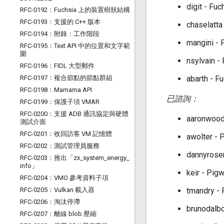
digit - 
RFC-0192：Fuchsia 上的裝置樹狀結構
RFC-0193：支援的 C++ 版本
chaselatt
RFC-0194：附錄：工作階段
mangini -
RFC-0195：Text API 中的位置和文字範
圍
nsylvain 
RFC-0196：FIDL 大型郵件
RFC-0197：複合節點的節點群組
abarth - 
RFC-0198：Mamama API
已諮詢：
RFC-0199：保護子項 VMAR
RFC-0200：支援 ADB 通訊協定與硬體
aaronwood
測試介面
RFC-0201：收回訪客 VM 記憶體
awolter -
RFC-0202：測試管理員服務
dannyrosen
RFC-0203：推出「zx
_
system
_
energy
_
info」
keir - Pig
RFC-0204：VMO 參考資料子項
RFC-0205：Vulkan 載入器
tmandry - 
RFC-0206：淘汰停滯
brunodalbo
RFC-0207：離線 blob 壓縮