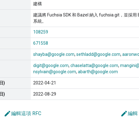
建構
建議將 Fuchsia SDK 和 Bazel 納入 fuchsia.git，並採
系統。
108259
671558
shayba@google.com
sethladd@google.com
aaronw
digit@google.com
chaselatta@google.com
mangini
nsylvain@google.com
abarth@google.com
日)
2022-04-21
日)
2022-08-29
edit
edit
編輯這項 RFC
編輯