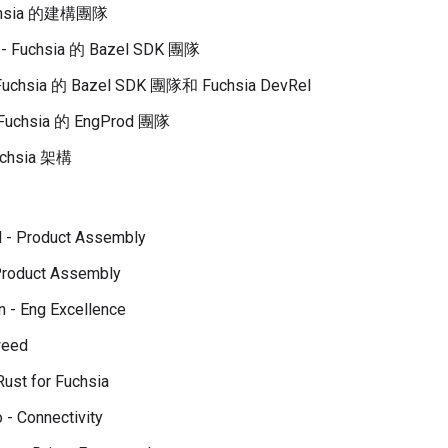
Fuchsia 的建構團隊
a - Fuchsia 的 Bazel SDK 團隊
 Fuchsia 的 Bazel SDK 團隊和 Fuchsia DevRel
- Fuchsia 的 EngProd 團隊
Fuchsia 架構
 - Product Assembly
 Product Assembly
 - Eng Excellence
weed
Rust for Fuchsia
 - Connectivity