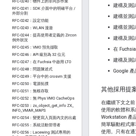
RFC-0240：物件上的非同步作業
建構及測試
RFC-0241：SDK 介面中的明確平台
/
外部分割
建構並測試
RFC-0242：設定功能
建構並測
RFC-0243：WLAN 漫遊
RFC-0244：提高使用者定義的 Zircon
建構及測試
例外狀況
RFC-0245：VMO 預先擷取
在 Fuchs
RFC-0246：API 級別為 32 位元
建構及測試 W
RFC-0247：在 Fuchsia 中啟用 LTO
RFC-0248：問題陳述式
Google
RFC-0249：平台中的 crosvm 支援
RFC-0250：電源拓撲
其他採用提
RFC-0251：無根存取
RFC-0252：無 Phys VMO Cache
Ops
在繼續下文之前，
RFC-0253：zx
_
object
_
get
_
info ZX
_
使用的軟體和系
INFO
_
VMAR
_
MAPS
Workstatio
RFC-0254：變更寫入頁面內文的出處
簡單驅動程式庫
RFC-0255：系統活動管理者
使用。只有在通
RFC-0256：Lacewing 測試專用的