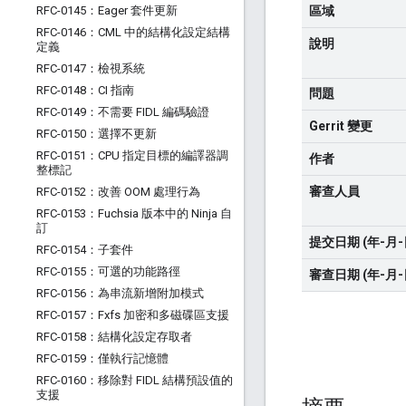
RFC-0145：Eager 套件更新
區域
RFC-0146：CML 中的結構化設定結構
說明
定義
RFC-0147：檢視系統
RFC-0148：CI 指南
問題
RFC-0149：不需要 FIDL 編碼驗證
Gerrit 變更
RFC-0150：選擇不更新
RFC-0151：CPU 指定目標的編譯器調
作者
整標記
審查人員
RFC-0152：改善 OOM 處理行為
RFC-0153：Fuchsia 版本中的 Ninja 自
訂
提交日期 (年-月-
RFC-0154：子套件
RFC-0155：可選的功能路徑
審查日期 (年-月-
RFC-0156：為串流新增附加模式
RFC-0157：Fxfs 加密和多磁碟區支援
RFC-0158：結構化設定存取者
RFC-0159：僅執行記憶體
RFC-0160：移除對 FIDL 結構預設值的
支援