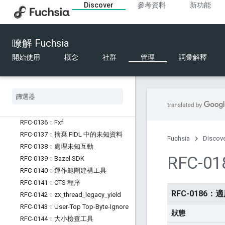
Discover
參考資料
新功能
RFC-0127：結構化設定
RFC-0128：推出「zx_vcpu_kick」
RFC-0129：Fuchsia 中的 Python
瞭解 Fuchsia
RFC-0130：支援的硬體
RFC-0131：FIDL 電匯格式的設計原則
開始使用
概念
社群
管理
詞彙解釋
RFC-0132：FIDL 資料表大小限制
RFC-0133：軟體推送目標
RFC-0134：軟體更新時間依附元件
RFC-0135：將系統 ABI 修訂版本編碼
為套件
RFC-0136：Fxf
RFC-0137：捨棄 FIDL 中的未知資料
Fuchsia
Discov
RFC-0138：處理未知互動
RFC-01
RFC-0139：Bazel SDK
RFC-0140：運作範圍建構工具
RFC-0141：CTS 程序
RFC-0186：適用
RFC-0142：zx
_
thread
_
legacy
_
yield
RFC-0143：User-Top Top-Byte-Ignore
狀態
RFC-0144：大小檢查工具