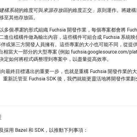
建構系統
的維度可與
來源存放區
的維度正交」原則運作。將建構目標遷
移至其他存放區。
以多個
專案
的形式組織 Fuchsia 開發作業，每個專案都會將 Fuc
進位檔構件做為輸出內容，這些構件可組合成 Fuchsia 系統
、合作夥伴或第三方開發人員擁有。這些專案的大小也可能不同，從
平台相當大一部分的大型專案 (例如 fuchsia.googlesource.com/p
決定如何將程式碼整理到專案中，以盡量提高效率。
明朝向最終目標邁出的重要一步，也就是重構 Fuchsia 開發作業
DK 上。重新託管至 Fuchsia SDK 後，我們就能更靈活地將開發作
畫
採用 Bazel 和 SDK，以推動下列事項：