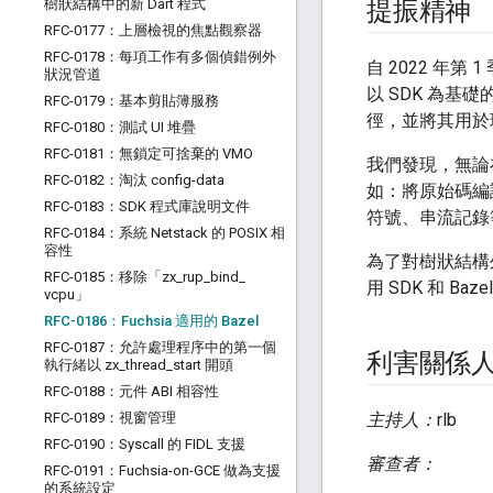
樹狀結構中的新 Dart 程式
提振精神
RFC-0177：上層檢視的焦點觀察器
RFC-0178：每項工作有多個偵錯例外
自 2022 年第 1
狀況管道
以 SDK 為
RFC-0179：基本剪貼簿服務
徑，並將其用於
RFC-0180：測試 UI 堆疊
RFC-0181：無鎖定可捨棄的 VMO
我們發現，無論在
RFC-0182：淘汰 config-data
如：將原始碼編
RFC-0183：SDK 程式庫說明文件
符號、串流記錄等
RFC-0184：系統 Netstack 的 POSIX 相
容性
為了對樹狀結構外
RFC-0185：移除「zx
_
rup
_
bind
_
用 SDK 和 
vcpu」
RFC-0186：Fuchsia 適用的 Bazel
RFC-0187：允許處理程序中的第一個
利害關係
執行緒以 zx
_
thread
_
start 開頭
RFC-0188：元件 ABI 相容性
RFC-0189：視窗管理
主持人：
rlb
RFC-0190：Syscall 的 FIDL 支援
審查者：
RFC-0191：Fuchsia-on-GCE 做為支援
的系統設定