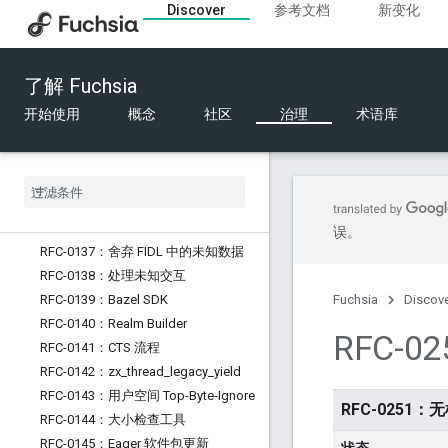
Discover
参考文档
新变化
RFC-0128：引入 `zx_vcpu_kick`
RFC-0129：Fuchsia 中的 Python
RFC-0130：支持的硬件
了解 Fuchsia
RFC-0131：FIDL 有线格式的设计原则
开始使用
概念
社区
治理
术语库
RFC-0132：FIDL 表大小限制
RFC-0133：软件交付目标
RFC-0134：软件更新时间依赖项
RFC-0135：将系统 ABI 修订版本编码
成软件包
RFC-0136：Fxfs
误。
RFC-0137：舍弃 FIDL 中的未知数据
RFC-0138：处理未知交互
RFC-0139：Bazel SDK
Fuchsia
Discov
RFC-0140：Realm Builder
RFC-
RFC-0141：CTS 流程
RFC-0142：zx
_
thread
_
legacy
_
yield
RFC-0143：用户空间 Top-Byte-Ignore
RFC-0251
RFC-0144：大小检查工具
RFC-0145：Eager 软件包更新