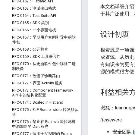
RFC-0162：Flatland API
本文档详细介绍
RFC-0163：测试输出格式
于其广泛使用，
RFC-0164：Test Suite API
RFC-0165：SDK 类别
RFC-0166：一个界面堆栈
设计初衷
RFC-0167：早期用户空间引导中的软
件包
RFC-0168：公开检查
根资源是一项强
RFC-0169：SDK 工具兼容性
成资源。从历史
RFC-0170：从更新软件包中移除二进
有知识来为更专
制映像
源的模式很方便
RFC-0171：改进了诊断路由
RFC-0172：界面 Activity 服务
RFC-0173：Component Framework
利益相关
API 中的结构化配置
RFC-0174：Scaled in Flatland
教练
：leannoga
RFC-0175：ELF Runner stdio 转发默认
值
Reviewers:
RFC-0176：禁止在 Fuchsia 源代码树
中添加新的 Dart 程序
安全团队 (
RFC-0177：适用于父视图的 Focus