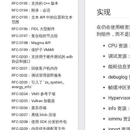
RFC-0193：支持的 C++ 版本
RFC-0194：附录：会话
实现
RFC-0195：文本 API 中的位置和文本
范围
在仍在使用根资
RFC-0196：FIDL 大型邮件
到组件，而不是
RFC-0197：复合组的节点组
RFC-0198：Magma API
CPU 资
RFC-0199：保护子 VMAR
调试资源
RFC-0200：支持用于硬件测试的 adb
协议和接口
能耗信息
RFC-0201：回收客户机内存
RFC-0202：测试管理器即服务
debug
RFC-0203：引入了 `zx
_
system
_
energy
_
info`
帧缓冲区
RFC-0204：VMO 参考子项
Hypervi
RFC-0205：Vulkan 加载器
RFC-0206：废弃存储
info 
RFC-0207：离线 blob 压缩
iommu 
RFC-0208：使用 SDK 分发软件包
RFC-0209：内存优先级配置文件
ioport 