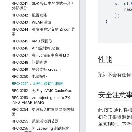
strict
RFC-0241：SDK 接口中的显式平台
/
外部拆分
res
);
RFC-0242：配置功能
}
;
RFC-0243：WLAN 漫游
RFC-0244：引发用户定义的 Zircon 异
常
RFC-0245：VMO 预提取
RFC-0246：API 级别为 32 位
RFC-0247：在 Fuchsia 中启用 LTO
性能
RFC-0248：问题陈述
RFC-0249：平台支持 crosvm
预计不会有任何
RFC-0250：电源拓扑
RFC-0251：无根目录访问权限
RFC-0252：无 Phys VMO Cache
Ops
安全注意
RFC-0253：zx
_
object
_
get
_
info ZX
_
INFO
_
VMAR
_
MAPS
RFC-0254：更改写入时复制网页的归
此 RFC 通
因
初公开根资源是
RFC-0255：系统活动调节器
单实现时。下游
RFC-0256：为 Lacewing 测试捆绑