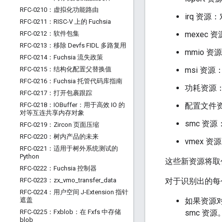
RFC-0210：虚拟化功能路由
irq 资
RFC-0211：RISC-V 上的 Fuchsia
RFC-0212：软件包集
mexec
RFC-0213：移除 Devfs FIDL 多路复用
mmio 资
RFC-0214：Fuchsia 流失政策
RFC-0215：结构化配置父替换值
msi 资源
RFC-0216：Fuchsia 托管代码库指南
功耗资源：
RFC-0217：打开包裹跟踪
RFC-0218：IOBuffer：用于高效 IO 的
配置文件
对等互连共享内存对象
smc 资
RFC-0219：Zircon 页面压缩
RFC-0220：树内产品的未来
vmex 资
RFC-0221：适用于树外系统测试的
Python
这些新资源将取
RFC-0222：Fuchsia 控制器
RFC-0223：zx
_
vmo
_
transfer
_
data
对于识别出的每
RFC-0224：用户空间 J-Extension 指针
遮盖
如果资源对
RFC-0225：Fxblob：在 Fxfs 中存储
smc 资源
blob