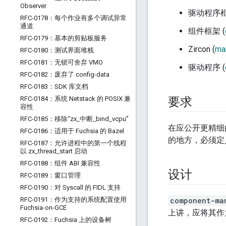
Observer
驱动程序框
RFC-0178：每个作业有多个调试异常
通道
组件框架 (
RFC-0179：基本的剪贴板服务
Zircon (
ma
RFC-0180：测试界面堆栈
RFC-0181：无锁可舍弃 VMO
驱动程序 (
RFC-0182：废弃了 config-data
RFC-0183：SDK 库文档
RFC-0184：系统 Netstack 的 POSIX 兼
要求
容性
RFC-0185：移除“zx
_
中断
_
bind
_
vcpu”
在应公开更精细
RFC-0186：适用于 Fuchsia 的 Bazel
的地方，必须定
RFC-0187：允许进程中的第一个线程
以 zx
_
thread
_
start 启动
RFC-0188：组件 ABI 兼容性
设计
RFC-0189：窗口管理
RFC-0190：对 Syscall 的 FIDL 支持
RFC-0191：作为支持的系统配置使用
component-ma
Fuchsia-on-GCE
上讲，应将其作
RFC-0192：Fuchsia 上的设备树