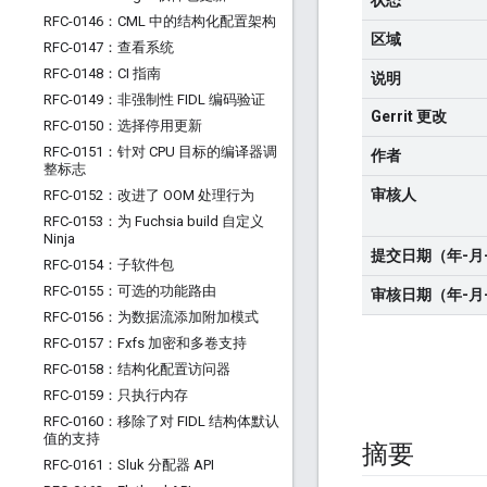
状态
RFC-0146：CML 中的结构化配置架构
区域
RFC-0147：查看系统
RFC-0148：CI 指南
说明
RFC-0149：非强制性 FIDL 编码验证
Gerrit 更改
RFC-0150：选择停用更新
RFC-0151：针对 CPU 目标的编译器调
作者
整标志
审核人
RFC-0152：改进了 OOM 处理行为
RFC-0153：为 Fuchsia build 自定义
Ninja
提交日期（年-月
RFC-0154：子软件包
RFC-0155：可选的功能路由
审核日期（年-月
RFC-0156：为数据流添加附加模式
RFC-0157：Fxfs 加密和多卷支持
RFC-0158：结构化配置访问器
RFC-0159：只执行内存
RFC-0160：移除了对 FIDL 结构体默认
值的支持
摘要
RFC-0161：Sluk 分配器 API