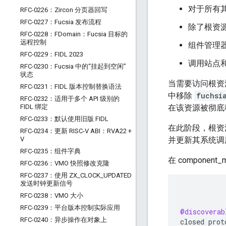
对于所有
RFC-0226：Zircon 分页器回写
RFC-0227：Fucsia 发布流程
除了根资
RFC-0228：FDomain：Fucsia 目标的
远程控制
组件管理
RFC-0229：FIDL 2023
调用站点和
RFC-0230：Fucsia 中的“挂起到空闲”
状态
当需要访问根资
RFC-0231：FIDL 版本控制替换语法
中移除
fuchsi
RFC-0232：适用于多个 API 级别的
FIDL 绑定
在该资源被彻底
RFC-0233：默认使用旧版 FIDL
在此阶段，根资
RFC-0234：更新 RISC-V ABI：RVA22 +
V
并更新其系统调
RFC-0235：组件字典
在 componen
RFC-0236：VMO 快照修改克隆
RFC-0237：使用 ZX
_
CLOCK
_
UPDATED
发送时钟更新信号
RFC-0238：VMO 大小
RFC-0239：平台版本控制实际应用
@discoverab
RFC-0240：异步操作在对象上
closed
prot