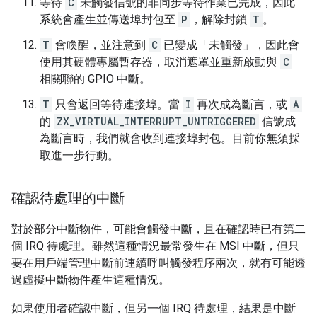
等待
C
未觸發信號的非同步等待作業已完成，因此
系統會產生並傳送埠封包至
P
，解除封鎖
T
。
T
會喚醒，並注意到
C
已變成「未觸發」，因此會
使用其硬體專屬暫存器，取消遮罩並重新啟動與
C
相關聯的 GPIO 中斷。
T
只會返回等待連接埠。當
I
再次成為斷言，或
A
的
ZX_VIRTUAL_INTERRUPT_UNTRIGGERED
信號成
為斷言時，我們就會收到連接埠封包。目前你無須採
取進一步行動。
確認待處理的中斷
對於部分中斷物件，可能會觸發中斷，且在確認時已有第二
個 IRQ 待處理。雖然這種情況最常發生在 MSI 中斷，但只
要在用戶端管理中斷前連續呼叫觸發程序兩次，就有可能透
過虛擬中斷物件產生這種情況。
如果使用者確認中斷，但另一個 IRQ 待處理，結果是中斷