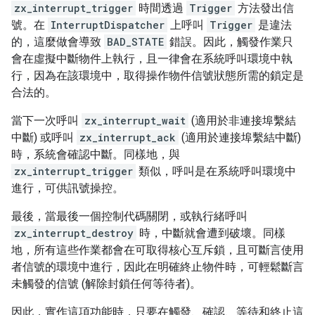
zx_interrupt_trigger
時間透過
Trigger
方法發出信
號。在
InterruptDispatcher
上呼叫
Trigger
是違法
的，這麼做會導致
BAD_STATE
錯誤。因此，觸發作業只
會在虛擬中斷物件上執行，且一律會在系統呼叫環境中執
行，因為在該環境中，取得操作物件信號狀態所需的鎖定是
合法的。
當下一次呼叫
zx_interrupt_wait
(適用於非連接埠繫結
中斷) 或呼叫
zx_interrupt_ack
(適用於連接埠繫結中斷)
時，系統會確認中斷。同樣地，與
zx_interrupt_trigger
類似，呼叫是在系統呼叫環境中
進行，可供訊號操控。
最後，當最後一個控制代碼關閉，或執行緒呼叫
zx_interrupt_destroy
時，中斷就會遭到破壞。同樣
地，所有這些作業都會在可取得核心互斥鎖，且可斷言使用
者信號的環境中進行，因此在明確終止物件時，可輕鬆斷言
未觸發的信號 (解除封鎖任何等待者)。
因此，實作這項功能時，只要在觸發、確認、等待和終止這