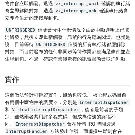
物件會立即觸發。透過
zx_interrupt_wait
確認的執行緒
會立即解除封鎖。透過
zx_interrupt_ack
確認執行緒會
立即產生新的連接埠封包。
UNTRIGGERED
信號會發生什麼情況？由於中斷邏輯上已取
消觸發，然後立即重新觸發，訊號的行為應為閃爍。也就是
說，目前等待
UNTRIGGERED
信號的所有執行緒都應解除
封鎖，而目前發布的任何非同步等待作業都應滿足條件並產
生埠封包。不過，確認作業後緊接的訊號狀態會取消判斷。
實作
這個做法預計可輕鬆實作，風險也較低。 核心程式碼目前
有兩個中斷物件的調度器，分別是
InterruptDispatcher
和
VirtualInterruptDispatcher
，後者是前者的子類
別。雖然兩者共用許多程式碼，但成為信號的路徑不
同。
InterruptDispatcher
會在硬體 IRQ 時間透過
InterruptHandler
方法發出信號，而虛擬中斷則會在