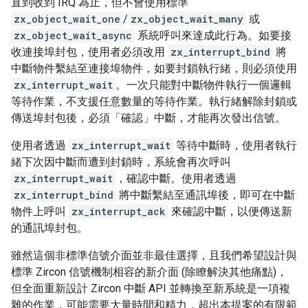
直到收到 IRQ 為止，但不會使用標準
zx_object_wait_one
/
zx_object_wait_many
或
zx_object_wait_async
系統呼叫來達成此行為。如要接
收連接埠封包，使用者必須改用
zx_interrupt_bind
將
中斷物件繫結至連接埠物件，如要封鎖執行緒，則必須使用
zx_interrupt_wait
。一次只能對中斷物件執行一個邏輯
等待作業，不支援任意數量的等待作業。執行緒解除封鎖或
傳送埠封包後，必須「確認」中斷，才能再次發出信號。
使用者透過
zx_interrupt_wait
等待中斷時，使用者執行
緒下次因中斷而遭到封鎖時，系統會再次呼叫
zx_interrupt_wait
，確認中斷。使用者透過
zx_interrupt_bind
將中斷繫結至通訊埠後，即可在中斷
物件上呼叫
zx_interrupt_ack
來確認中斷，以便傳送新
的通訊埠封包。
雖然這個非標準信號介面並非最佳選擇，且我們希望設計與
標準 Zircon 信號機制相容的新介面 (除瞭解決其他痛點)，
但全面重新設計 Zircon 中斷 API 並轉換至新系統是一項複
雜的作業，可能需要大量時間和精力，超出本提案的有限範