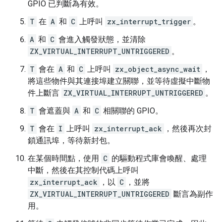
GPIO 已判斷為有效。
T
在
A
和
C
上呼叫
zx_interrupt_trigger
。
A
和
C
會進入觸發狀態，並清除
ZX_VIRTUAL_INTERRUPT_UNTRIGGERED
。
T
會在
A
和
C
上呼叫
zx_object_async_wait
，
將這些物件與其連接埠建立關聯，並等待虛擬中斷物
件上斷言
ZX_VIRTUAL_INTERRUPT_UNTRIGGERED
。
T
會遮蓋與
A
和
C
相關聯的 GPIO。
T
會在
I
上呼叫
zx_interrupt_ack
，然後再次封
鎖通訊埠，等待新封包。
在某個時間點，使用
C
的驅動程式庫會喚醒、處理
中斷，然後在其控制代碼上呼叫
zx_interrupt_ack
，以
C
，並將
ZX_VIRTUAL_INTERRUPT_UNTRIGGERED
斷言為副作
用。