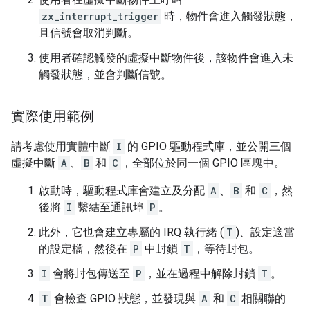
zx_interrupt_trigger
時，物件會進入觸發狀態，
且信號會取消判斷。
使用者確認觸發的虛擬中斷物件後，該物件會進入未
觸發狀態，並會判斷信號。
實際使用範例
請考慮使用實體中斷
I
的 GPIO 驅動程式庫，並公開三個
虛擬中斷
A
、
B
和
C
，全部位於同一個 GPIO 區塊中。
啟動時，驅動程式庫會建立及分配
A
、
B
和
C
，然
後將
I
繫結至通訊埠
P
。
此外，它也會建立專屬的 IRQ 執行緒 (
T
)、設定適當
的設定檔，然後在
P
中封鎖
T
，等待封包。
I
會將封包傳送至
P
，並在過程中解除封鎖
T
。
T
會檢查 GPIO 狀態，並發現與
A
和
C
相關聯的