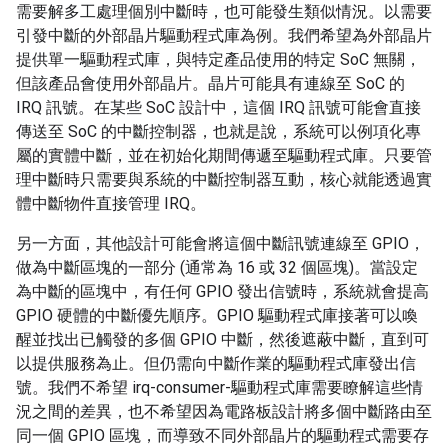
需要解多工處理個別中斷時，也可能發生類似情況。以需要
引發中斷的外部晶片驅動程式庫為例。我們希望為外部晶片
提供單一驅動程式庫，與特定產品使用的特定 SoC 無關，
但該產品會使用外部晶片。晶片可能具有連線至 SoC 的
IRQ 訊號。在某些 SoC 設計中，這個 IRQ 訊號可能會直接
傳送至 SoC 的中斷控制器，也就是說，系統可以例項化專
屬的實體中斷，並在初始化期間傳遞至驅動程式庫。只要管
理中斷時只需要與系統的中斷控制器互動，核心就能透過實
體中斷物件直接管理 IRQ。
另一方面，其他設計可能會將這個中斷訊號連線至 GPIO，
做為中斷區塊的一部分 (通常為 16 或 32 個區塊)。當設定
為中斷的區塊中，有任何 GPIO 發出信號時，系統就會提高
GPIO 硬體的中斷優先順序。GPIO 驅動程式庫接著可以喚
醒並找出已觸發的多個 GPIO 中斷，然後遮蔽中斷，直到可
以提供服務為止。但仍需向中斷作業的驅動程式庫發出信
號。我們不希望 irq-consumer-驅動程式庫需要瞭解這些情
況之間的差異，也不希望因為電路板設計將多個中斷路由至
同一個 GPIO 區塊，而導致不同外部晶片的驅動程式需要存