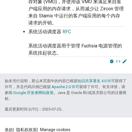
存对象 (VMO)，并使用该 VMO 来满足来自客
户端应用的内存请求，从而减少让 Zircon 管理
来自 Starnix 中运行的客户端应用的每个内存
请求的开销。
系统活动调度器
RFC
系统活动调度器用于管理 Fuchsia 电源管理的
系统挂起状态。
bug_report
code
edit
如未另行说明，那么本页面中的内容已根据
知识共享署名 4.0 许可
获得了
许可，并且代码示例已根据
Apache 2.0 许可
获得了许可。有关详情，请
参阅
Google 开发者网站政策
。Java 是 Oracle 和/或其关联公司的注册商
标。
最后更新时间 (UTC)：2025-07-25。
条款
隐私权政策
Manage cookies