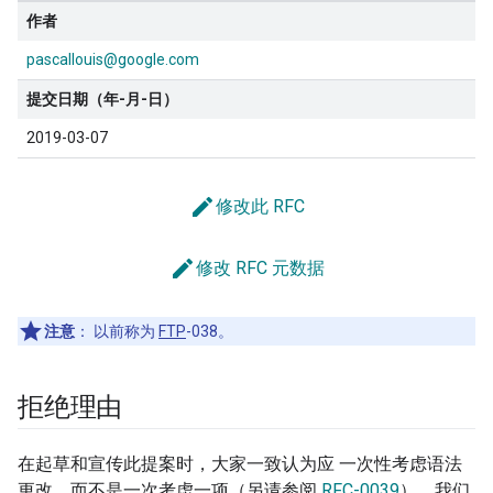
作者
pascallouis@google.com
提交日期（年-月-日）
2019-03-07
edit
修改此 RFC
edit
修改 RFC 元数据
注意
：
以前称为
FTP
-038。
拒绝理由
在起草和宣传此提案时，大家一致认为应 一次性考虑语法
更改，而不是一次考虑一项（另请参阅
RFC-0039
）。我们