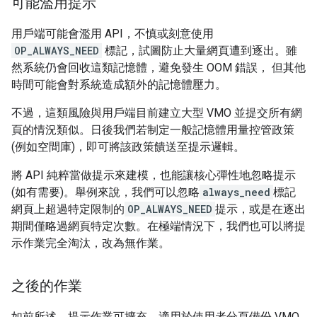
可能濫用提示
用戶端可能會濫用 API，不慎或刻意使用
OP_ALWAYS_NEED
標記，試圖防止大量網頁遭到逐出。雖
然系統仍會回收這類記憶體，避免發生 OOM 錯誤， 但其他
時間可能會對系統造成額外的記憶體壓力。
不過，這類風險與用戶端目前建立大型 VMO 並提交所有網
頁的情況類似。日後我們若制定一般記憶體用量控管政策
(例如空間庫)，即可將該政策饋送至提示邏輯。
將 API 純粹當做提示來建模，也能讓核心彈性地忽略提示
(如有需要)。舉例來說，我們可以忽略
always_need
標記
網頁上超過特定限制的
OP_ALWAYS_NEED
提示，或是在逐出
期間僅略過網頁特定次數。在極端情況下，我們也可以將提
示作業完全淘汰，改為無作業。
之後的作業
如前所述，提示作業可擴充，適用於使用者分頁備份 VMO