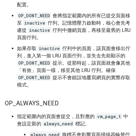
配置。
OP_DONT_NEED
會將指定範圍內的所有已提交頁面移
至
inactive
佇列。記憶體壓力啟動時，核心會先考
慮從
inactive
佇列中撤銷頁面，再移至最舊的 LRU
頁面佇列。
如果存取
inactive
佇列中的頁面，該頁面會移出佇
列，進入第一個 LRU 頁面佇列，並失去先前顯示的
OP_DONT_NEED
提示。從那時起，該頁面就會像其他
「有效」頁面一樣，移至其他 LRU 佇列。確保
OP_DONT_NEED
提示不會錯誤地覆寫網頁的實際存取
模式。
OP
_
ALWAYS
_
NEED
指定範圍內的頁面會提交，且對應的
vm_page_t
中
會設定新的
always_need
標記。
always_need
旗標不會影響頁面掃描器輪替佇