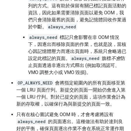
列的方式。這有助於保留有關已標記頁面活動的
資訊，因此如果需要清除頁面以避免 OOM，我
們只會清除最舊的頁面，避免記憶體回收作業過
於中斷。
always_need
always_need
標記只會影響在非 OOM 情況
下，因逐出而移除頁面的作業，也就是說，當核
心因記憶體壓力而逐出頁面時，系統只會略過已
設定此標記的頁面。
always_need
旗標
不會
防
止頁面透過非逐出方式釋出 (例如取消認可、
VMO 調整大小或 VMO 毀損)。
OP_ALWAYS_NEED
會將指定範圍內的所有頁面移至第
一個 LRU 頁面佇列。新提交的頁面一開始仍會進入第
一個 LRU 佇列。對於已提交的頁面，這項作業會計為
新的存取權，以確保行為與新提交的頁面一致。
只有在核心嘗試避免 OOM 時，才會考慮將設有
always_need
的頁面逐出。這種做法有助於達到良
好的平衡，確保頁面逐出作業不會在系統正常運作期