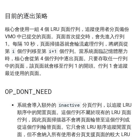
目前的逐出策略
核心會使用一組 4 個 LRU 頁面佇列，追蹤使用者分頁備份
VMO 中已提交的頁面。頁面首次提交時，會先進入佇列
1。每隔 10 秒，頁面掃描器就會輪流處理佇列，將網頁從
第
i
個佇列移至第
i+1
個佇列。當系統面臨記憶體壓力
時，核心會從第 4 個佇列中逐出頁面。只要存取任一佇列
中的頁面，該頁面就會移至佇列 1 的開頭。佇列 1 會追蹤
最近使用的頁面。
OP
_
DONT
_
NEED
系統會導入額外的
inactive
分頁佇列，以追蹤 LRU
順序中的閒置頁面。這個佇列不屬於現有的 LRU 頁面
佇列，因此頁面掃描器不會將頁面輪替至這個佇列或
從這個佇列輪替頁面。它只會依 LRU 順序追蹤閒置頁
面，但不會納入所有使用者分頁支援頁面的較大 LRU