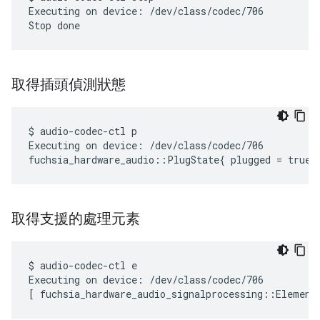
Executing on device: /dev/class/codec/706

取得插頭偵測狀態
$ audio-codec-ctl p

Executing on device: /dev/class/codec/706

取得支援的處理元素
$ audio-codec-ctl e

Executing on device: /dev/class/codec/706
