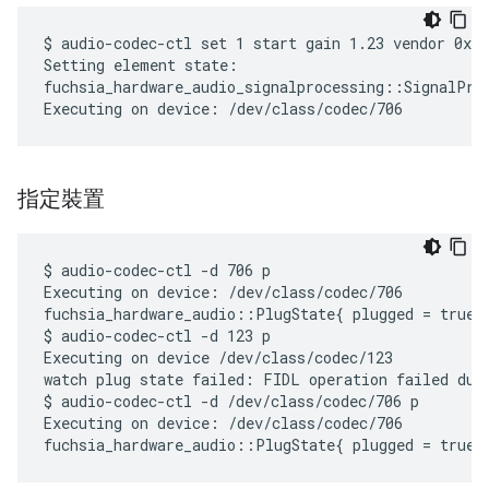
$ audio-codec-ctl set 1 start gain 1.23 vendor 0x12
Setting element state:

fuchsia_hardware_audio_signalprocessing::SignalPro
指定裝置
$ audio-codec-ctl -d 706 p

Executing on device: /dev/class/codec/706

fuchsia_hardware_audio::PlugState{ plugged = true, 
$ audio-codec-ctl -d 123 p

Executing on device /dev/class/codec/123

watch plug state failed: FIDL operation failed due
$ audio-codec-ctl -d /dev/class/codec/706 p

Executing on device: /dev/class/codec/706
