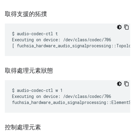
取得支援的拓撲
$ audio-codec-ctl t

Executing on device: /dev/class/codec/706

取得處理元素狀態
$ audio-codec-ctl w 1

Executing on device: /dev/class/codec/706

控制處理元素