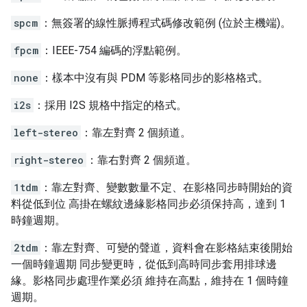
spcm
：無簽署的線性脈搏程式碼修改範例 (位於主機端)。
fpcm
：IEEE-754 編碼的浮點範例。
none
：樣本中沒有與 PDM 等影格同步的影格格式。
i2s
：採用 I2S 規格中指定的格式。
left-stereo
：靠左對齊 2 個頻道。
right-stereo
：靠右對齊 2 個頻道。
1tdm
：靠左對齊、變數數量不定、在影格同步時開始的資
料從低到位 高掛在螺紋邊緣影格同步必須保持高，達到 1
時鐘週期。
2tdm
：靠左對齊、可變的聲道，資料會在影格結束後開始
一個時鐘週期 同步變更時，從低到高時同步套用排球邊
緣。影格同步處理作業必須 維持在高點，維持在 1 個時鐘
週期。