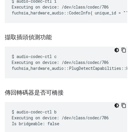
$ audio-codec-ctl i

Executing on device: /dev/class/codec/706

擷取插頭偵測功能
$ audio-codec-ctl c

Executing on device: /dev/class/codec/706

傳回轉碼器是否可橋接
$ audio-codec-ctl b

Executing on device: /dev/class/codec/706
