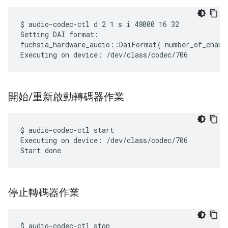
$ audio-codec-ctl d 2 1 s i 48000 16 32

Setting DAI format:

fuchsia_hardware_audio::DaiFormat{ number_of_chann
開始
/
重新啟動轉碼器作業
$ audio-codec-ctl start

Executing on device: /dev/class/codec/706

停止轉碼器作業
$ audio-codec-ctl stop
