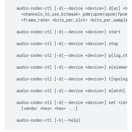
  audio-codec-ctl [-d|--device <device>] d[ai] <num
    <channels_to_use_bitmask> pdm|upcm|spcm|fpcm n
    <frame_rate> <bits_per_slot> <bits_per_sample>

  audio-codec-ctl [-d|--device <device>] start

  audio-codec-ctl [-d|--device <device>] stop

  audio-codec-ctl [-d|--device <device>] p[lug_stat
  audio-codec-ctl [-d|--device <device>] e[elements
  audio-codec-ctl [-d|--device <device>] t[opologie
  audio-codec-ctl [-d|--device <device>] w[atch] <i
  audio-codec-ctl [-d|--device <device>] set <id> [
    [vendor <hex> <hex> ...]
