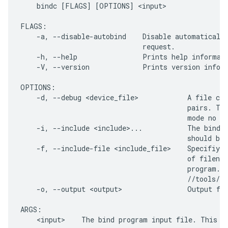
    bindc [FLAGS] [OPTIONS] <input>

FLAGS:

    -a, --disable-autobind    Disable automatically
                              request.

    -h, --help                Prints help informati
    -V, --version             Prints version inform
OPTIONS:

    -d, --debug <device_file>            A file con
                                         pairs. Thi
                                         mode no co
    -i, --include <include>...           The bind l
                                         should be 
    -f, --include-file <include_file>    Specifiy t
                                         of filenam
                                         program. T
                                         //tools/bi
    -o, --output <output>                Output fil
ARGS:
