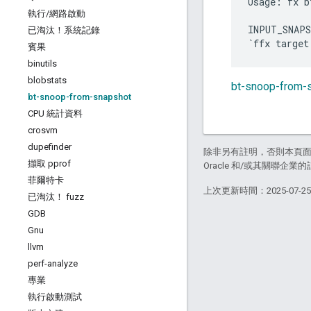
Usage: fx b
執行
/
網路啟動
INPUT_SNAPS
已淘汰！系統記錄
賓果
binutils
blobstats
bt-snoop-from
bt-snoop-from-snapshot
CPU 統計資料
crosvm
dupefinder
除非另有註明，否則本頁
擷取 pprof
Oracle 和/或其關聯企業
菲爾特卡
上次更新時間：2025-07-2
已淘汰！ fuzz
GDB
Gnu
llvm
perf-analyze
專業
執行啟動測試