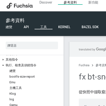
Discover
參考資料
新功能
fx 指令
建構指令
提交程式碼及審查指令
參考資料
開發人員工具指令
裝置探索指令
總覽
API
工具
KERNEL
BAZEL SDK
裝置管理指令
診斷指令
說明文件指令
內部 API 指令
核心指令
其他指令
執行、檢查及偵錯指令
Fuchsia
參考資
總覽
fx bt-s
bootfs-size-report
Emu
主機工具
從快照中擷取窺探
Klog
log
Qemu