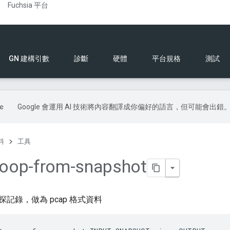
Fuchsia 平台
GN 建構引數
診斷
硬體
平台規格
測試
Google 會運用 AI 技術將內容翻譯成你偏好的語言，但可能會出錯
料
工具
noop-from-snapshot
記錄，做為 pcap 格式資料