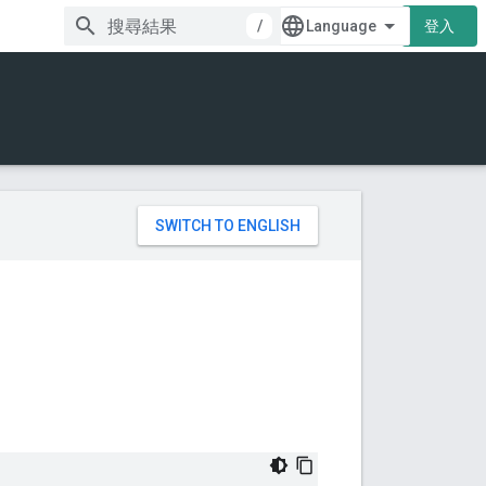
/
登入
。