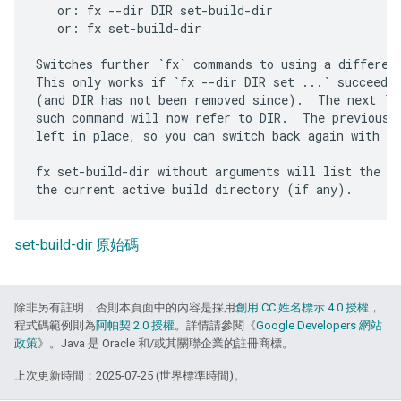
   or: fx --dir DIR set-build-dir

   or: fx set-build-dir

Switches further `fx` commands to using a different
This only works if `fx --dir DIR set ...` succeeded
(and DIR has not been removed since).  The next `fx
such command will now refer to DIR.  The previous b
left in place, so you can switch back again with `f
fx set-build-dir without arguments will list the av
set-build-dir 原始碼
除非另有註明，否則本頁面中的內容是採用
創用 CC 姓名標示 4.0 授權
，
程式碼範例則為
阿帕契 2.0 授權
。詳情請參閱《
Google Developers 網站
政策
》。Java 是 Oracle 和/或其關聯企業的註冊商標。
上次更新時間：2025-07-25 (世界標準時間)。