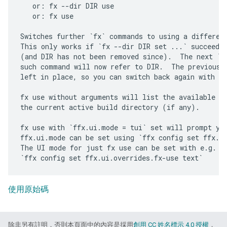
   or: fx --dir DIR use

   or: fx use

Switches further `fx` commands to using a different
This only works if `fx --dir DIR set ...` succeeded
(and DIR has not been removed since).  The next `fx
such command will now refer to DIR.  The previous b
left in place, so you can switch back again with `f
fx use without arguments will list the available bu
the current active build directory (if any).

fx use with `ffx.ui.mode = tui` set will prompt you
ffx.ui.mode can be set using `ffx config set ffx.ui
The UI mode for just fx use can be set with e.g.

使用原始碼
除非另有註明，否則本頁面中的內容是採用
創用 CC 姓名標示 4.0 授權
，