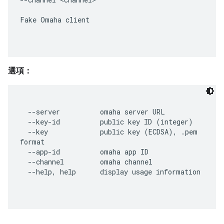
Fake Omaha client

選項：
  --server          omaha server URL

  --key-id          public key ID (integer)

  --key             public key (ECDSA), .pem 
format

  --app-id          omaha app ID

  --channel         omaha channel

  --help, help      display usage information
