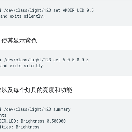
i /dev/class/light/123 set AMBER_LED 0.5

，使其显示紫色
i /dev/class/light/123 set 5 0.5 0 0.5

数以及每个灯具的亮度和功能
i /dev/class/light/123 summary

ts

BER_LED: Brightness 0.500000
