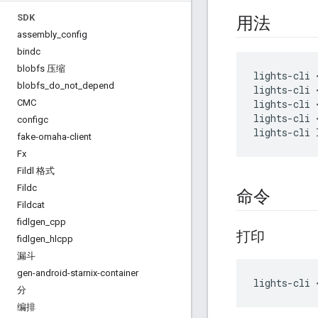
SDK
用法
assembly
_
config
bindc
blobfs 压缩
lights-cli 
blobfs
_
do
_
not
_
depend
lights-cli 
CMC
lights-cli 
lights-cli 
configc
fake-omaha-client
Fx
Fildl 格式
Fildc
命令
Fildcat
fidlgen
_
cpp
打印
fidlgen
_
hlcpp
漏斗
gen-android-starnix-container
分
编排