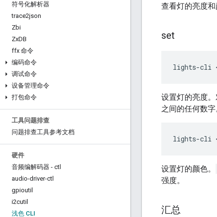
符号化解析器
查看灯的亮度和
trace2json
Zbi
set
Zx
DB
ffx 命令
编码命令
调试命令
设备管理命令
设置灯的亮度。
打包命令
之间的任何数字
工具问题排查
问题排查工具参考文档
硬件
音频编解码器 - ctl
设置灯的颜色。
audio-driver-ctl
强度。
gpioutil
i2cutil
汇总
浅色 CLI