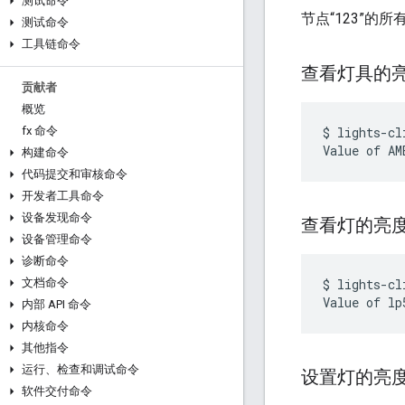
测试命令
节点“123”的
测试命令
工具链命令
查看灯具的
贡献者
概览
fx 命令
$ lights-cl
构建命令
代码提交和审核命令
开发者工具命令
设备发现命令
查看灯的亮
设备管理命令
诊断命令
文档命令
$ lights-cl
内部 API 命令
内核命令
其他指令
运行、检查和调试命令
设置灯的亮
软件交付命令