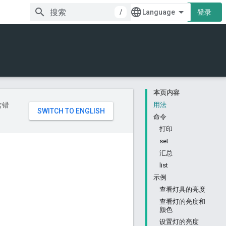
/
登录
本页内容
含错
用法
命令
打印
set
汇总
list
示例
查看灯具的亮度
查看灯的亮度和
颜色
设置灯的亮度