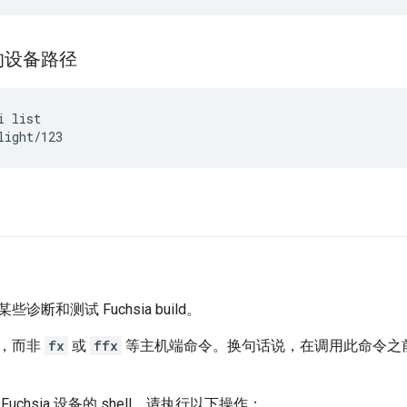
的设备路径
 list

诊断和测试 Fuchsia build。
，而非
fx
或
ffx
等主机端命令。换句话说，在调用此命令之前，您
uchsia 设备的 shell，请执行以下操作：