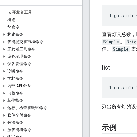
fx 开发者工具
概览
fx 命令
查看灯具总数，以
构建命令
Simple
。
Brig
代码提交和审核命令
值。
Simple
表
开发者工具命令
设备发现命令
设备管理命令
list
诊断命令
文档命令
内部 API 命令
内核命令
其他指令
列出所有灯的设
运行、检查和调试命令
软件交付命令
来源命令
示例
源代码树命令