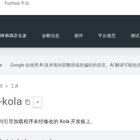
Fuchsia 平台
GN BUILD 实参
诊断信息
硬件
平台规范
测试
Google 会使用 AI 技术将内容翻译成您偏好的语言。AI 翻译可能
档
工具
-kola
 刷写到引导加载程序未经修改的 Kola 开发板上。