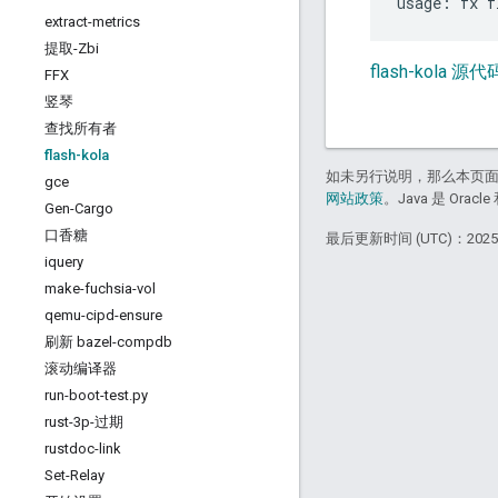
extract-metrics
提取-Zbi
flash-kola 源代
FFX
竖琴
查找所有者
flash-kola
如未另行说明，那么本页
gce
网站政策
。Java 是 Or
Gen-Cargo
口香糖
最后更新时间 (UTC)：2025-
iquery
make-fuchsia-vol
qemu-cipd-ensure
刷新 bazel-compdb
滚动编译器
run-boot-test
.
py
rust-3p-过期
rustdoc-link
Set-Relay