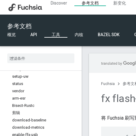
Discover
参考文档
新变化
JQ
list-usb 磁盘
本地发布平台
参考文档
merge-package-config
指标
概览
API
工具
内核
BAZEL SDK
多
run-script
已弃用！sdk-deps
远程服务
setup-firewall
setup-uw
status
Fuchsia
参考文
vendor
fx flash
arm-esr
Bisect-Rustc
剪辑
将 Fuchsia
download-baseline
download-metrics
enable-ffx-usb