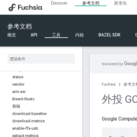
Discover
参考文档
新变化
list-usb 磁盘
本地发布平台
merge-package-config
参考文档
指标
多
概览
API
工具
内核
BAZEL SDK
run-script
已弃用！sdk-deps
远程服务
setup-firewall
setup-uw
status
vendor
Fuchsia
参考文
arm-esr
外投 G
Bisect-Rustc
剪辑
download-baseline
Google Comput
download-metrics
enable-ffx-usb
extract-metrics