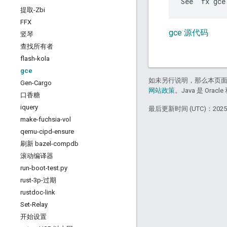
提取-Zbi
FFX
gce 源代码
竖琴
查找所有者
flash-kola
gce
如未另行说明，那么本页
Gen-Cargo
网站政策
。Java 是 Or
口香糖
iquery
最后更新时间 (UTC)：2025-
make-fuchsia-vol
qemu-cipd-ensure
刷新 bazel-compdb
滚动编译器
run-boot-test
.
py
rust-3p-过期
rustdoc-link
Set-Relay
开始设置