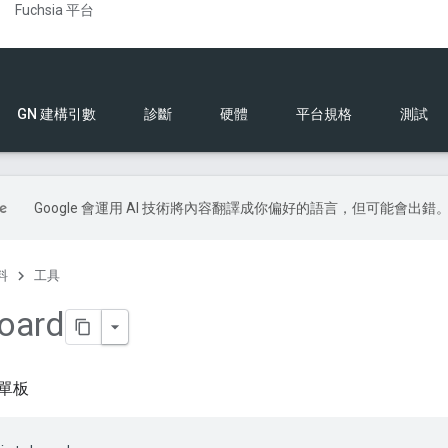
Fuchsia 平台
GN 建構引數
診斷
硬體
平台規格
測試
Google 會運用 AI 技術將內容翻譯成你偏好的語言，但可能會出錯
料
工具
board
單板