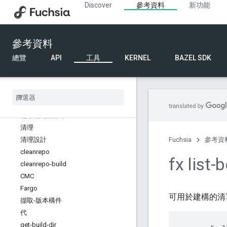
Discover
參考資料
新功能
fx 指令
建構指令
總覽
參考資料
args
bazel
總覽
API
工具
KERNEL
BAZEL SDK
商務工具
build
build-and-upload
乾淨的
乾淨的建構作業
清理
清理設計
Fuchsia
參考資
cleanrepo
fx list-
cleanrepo-build
CMC
Fargo
可用於建構的清
擷取-版本構件
代
get-build-dir