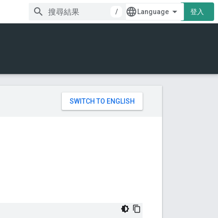
/
登入
。