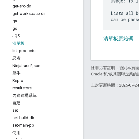
usage: fx l
get-src-dir
Lists all b
get-workspace-dir
gn
go
JQ5
清單板原始碼
清單板
list-products
忍者
Ninjatrace2json
除非另有註明，否則本頁
犀牛
Oracle 和/或其關聯企業
Repro
上次更新時間：2025-07-2
resultstore
內建建構系統
自建
set
set-build-dir
set-main-pb
使用