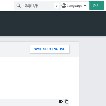
/
登入
。