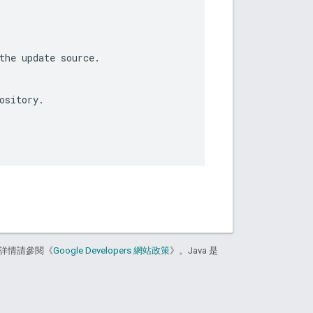
the update source.

sitory.

詳情請參閱《
Google Developers 網站政策
》。Java 是