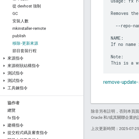
usage: fx r
從 devhost 強制
Removes the
GC
安裝人數
  --repo-na
mkinstaller-remote
publish
NAME:

移除-更新來源
If no name 
節目套裝行程
Note:

來源指令
來源樹狀結構指令
測試指令
測試指令
remove-updat
工具鍊指令
協作者
總覽
除非另有註明，否則本頁
Oracle 和/或其關聯企業
fx 指令
建構指令
上次更新時間：2025-07-2
提交程式碼及審查指令