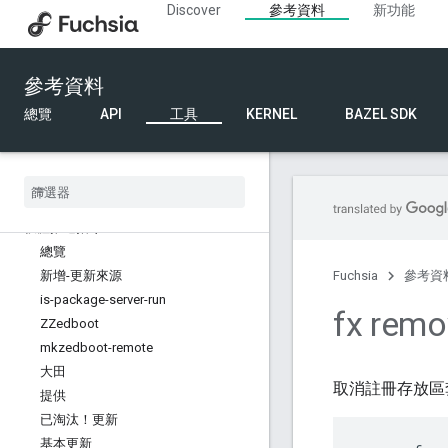
Discover
參考資料
新功能
開發人員工具指令
裝置探索指令
裝置管理指令
參考資料
診斷指令
說明文件指令
總覽
API
工具
KERNEL
BAZEL SDK
內部 API 指令
核心指令
其他指令
執行、檢查及偵錯指令
軟體推送指令
總覽
新增-更新來源
Fuchsia
參考資
is-package-server-run
fx remo
ZZedboot
mkzedboot-remote
大田
取消註冊存放區
提供
已淘汰！更新
基本更新