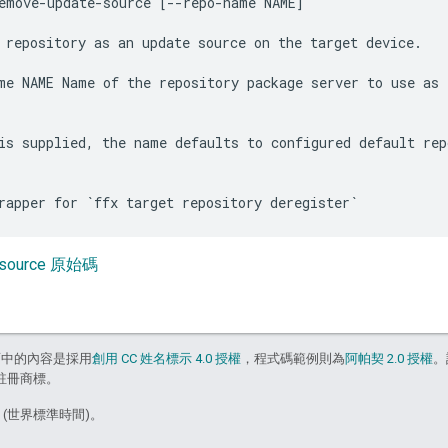
emove-update-source [--repo-name NAME]

 repository as an update source on the target device.

me NAME Name of the repository package server to use as 
is supplied, the name defaults to configured default repo
e-source 原始碼
面中的內容是採用
創用 CC 姓名標示 4.0 授權
，程式碼範例則為
阿帕契 2.0 授權
。
的註冊商標。
5 (世界標準時間)。