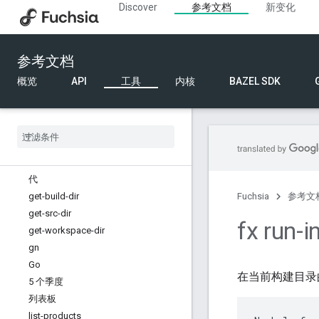
Discover
参考文档
新变化
build-and-upload
清洁 # 干净
干净构建
参考文档
净化
cleandead-build
概览
API
工具
内核
BAZEL SDK
cleanrepo
cleanrepo-build
CMC
Fargo
fetch-build-artifacts
代
get-build-dir
Fuchsia
参考文
get-src-dir
fx run-i
get-workspace-dir
gn
Go
在当前构建目录
5 个季度
列表板
list-products