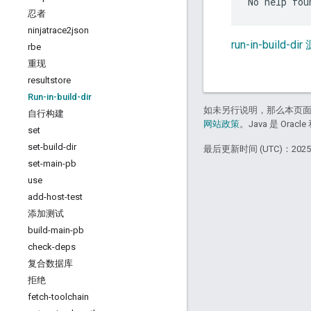
忍者
ninjatrace2json
run-in-build-d
rbe
重现
resultstore
Run-in-build-dir
如未另行说明，那么本页
自行构建
网站政策
。Java 是 Or
set
set-build-dir
最后更新时间 (UTC)：2025-
set-main-pb
use
add-host-test
添加测试
build-main-pb
check-deps
复合数据库
拒绝
fetch-toolchain