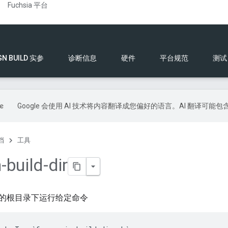
Fuchsia 平台
GN BUILD 实参
诊断信息
硬件
平台规范
测试
Google 会使用 AI 技术将内容翻译成您偏好的语言。AI 翻译可能
档
工具
n-build-dir
的根目录下运行给定命令