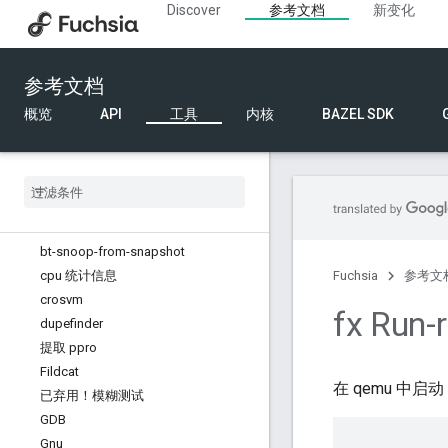
Discover
参考文档
新变化
EMU
主机工具
千克
参考文档
log
Qemu
概览
API
工具
内核
BAZEL SDK
run-netboot
已弃用！系统日志
bindc
binutils
blobstats
bt-snoop-from-snapshot
cpu 统计信息
Fuchsia
参考文
crosvm
fx Run-
dupefinder
提取 ppro
Fildcat
在 qemu 中启动 Fu
已弃用！模糊测试
GDB
Gnu