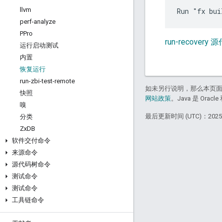
llvm
perf-analyze
PPro
run-recovery 
运行启动测试
内置
恢复运行
run-zbi-test-remote
如未另行说明，那么本页
快照
网站政策
。Java 是 Or
嗅
最后更新时间 (UTC)：2025-
分类
Zx
DB
软件交付命令
来源命令
源代码树命令
测试命令
测试命令
工具链命令