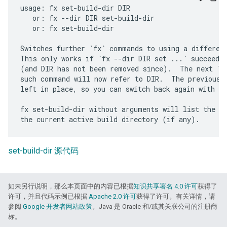
usage: fx set-build-dir DIR

   or: fx --dir DIR set-build-dir

   or: fx set-build-dir

Switches further `fx` commands to using a different
This only works if `fx --dir DIR set ...` succeeded
(and DIR has not been removed since).  The next `fx
such command will now refer to DIR.  The previous b
left in place, so you can switch back again with `f
fx set-build-dir without arguments will list the av
set-build-dir 源代码
如未另行说明，那么本页面中的内容已根据
知识共享署名 4.0 许可
获得了
许可，并且代码示例已根据
Apache 2.0 许可
获得了许可。有关详情，请
参阅
Google 开发者网站政策
。Java 是 Oracle 和/或其关联公司的注册商
标。