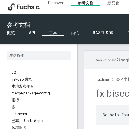
Discover
参考文档
新变化
内部 API 命令
内核命令
其他指令
参考文档
概览
atomic-commit
概览
API
工具
内核
BAZEL SDK
build 指标
build-profile
create-pb-zip
exec
遥控器
JQ
list-usb 磁盘
Fuchsia
参考文
本地发布平台
fx bisec
merge-package-config
指标
多
run-script
已弃用！sdk-deps
远程服务