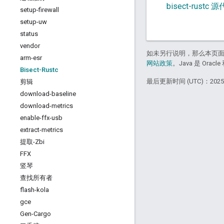
bisect-rustc 
setup-firewall
setup-uw
status
vendor
如未另行说明，那么本页
arm-esr
网站政策
。Java 是 Or
Bisect-Rustc
最后更新时间 (UTC)：2025-
剪辑
download-baseline
download-metrics
enable-ffx-usb
extract-metrics
提取-Zbi
FFX
竖琴
查找所有者
flash-kola
gce
Gen-Cargo