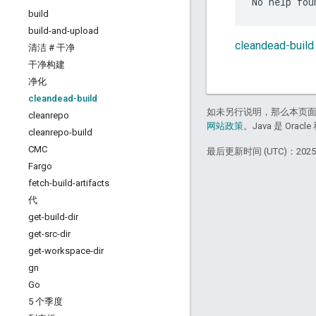
build
build-and-upload
cleandead-bui
清洁 # 干净
干净构建
净化
cleandead-build
如未另行说明，那么本页
cleanrepo
网站政策
。Java 是 Or
cleanrepo-build
CMC
最后更新时间 (UTC)：2025-
Fargo
fetch-build-artifacts
代
get-build-dir
get-src-dir
get-workspace-dir
gn
Go
5 个季度