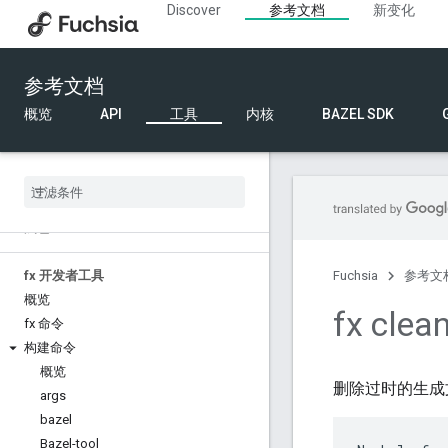
Discover
参考文档
新变化
工具问题排查
问题排查工具参考文档
参考文档
硬件
概览
API
工具
内核
BAZEL SDK
音频编解码器 - ctl
audio-driver-ctl
gpioutil
i2cutil
浅色 CLI
fx 开发者工具
Fuchsia
参考文
概览
fx clea
fx 命令
构建命令
概览
删除过时的生成
args
bazel
Bazel-tool