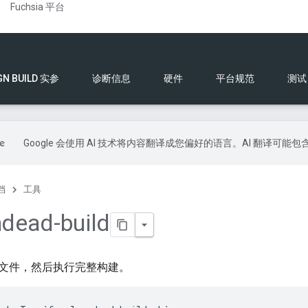
Fuchsia 平台
GN BUILD 实参
诊断信息
硬件
平台规范
测试
Google 会使用 AI 技术将内容翻译成您偏好的语言。AI 翻译可能
档
工具
ndead-build
文件，然后执行完整构建。