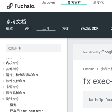
Discover
参考文档
新变化
概览
fx 命令
构建命令
参考文档
代码提交和审核命令
开发者工具命令
概览
API
工具
内核
BAZEL SDK
设备发现命令
设备管理命令
诊断命令
文档命令
内部 API 命令
内核命令
其他指令
Fuchsia
参考文
运行、检查和调试命令
fx exec
软件交付命令
来源命令
源代码树命令
测试命令
概览
已弃用！run-host-tests