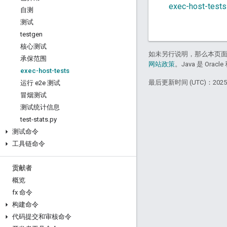
exec-host-tes
自测
测试
testgen
核心测试
如未另行说明，那么本页
承保范围
网站政策
。Java 是 Or
exec-host-tests
最后更新时间 (UTC)：2025-
运行 e2e 测试
冒烟测试
测试统计信息
test-stats
.
py
测试命令
工具链命令
贡献者
概览
fx 命令
构建命令
代码提交和审核命令