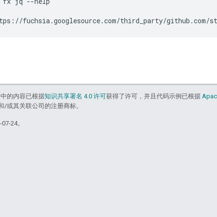
`fx jq --help`

面中的内容已根据
知识共享署名 4.0 许可
获得了许可，并且代码示例已根据
Apac
acle 和/或其关联公司的注册商标。
07-24。