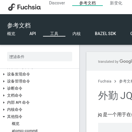
Discover
参考文档
新变化
gpioutil
i2cutil
浅色 CLI
参考文档
fx 开发者工具
概览
API
工具
内核
BAZEL SDK
概览
fx 命令
构建命令
代码提交和审核命令
开发者工具命令
设备发现命令
设备管理命令
Fuchsia
参考文
诊断命令
外勤 J
文档命令
内部 API 命令
内核命令
jq 是一个用于
其他指令
概览
atomic-commit