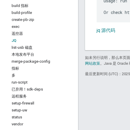
usage: run 
build 指标
build-profile
create-pb-zip
exec
jq 源代码
遥控器
JQ
list-usb 磁盘
本地发布平台
如未另行说明，那么本页
merge-package-config
网站政策
。Java 是 Or
指标
最后更新时间 (UTC)：2025-
多
run-script
已弃用！sdk-deps
远程服务
setup-firewall
setup-uw
status
vendor