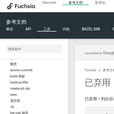
Discover
参考文档
新变化
构建命令
代码提交和审核命令
开发者工具命令
参考文档
设备发现命令
设备管理命令
概览
API
工具
内核
BAZEL SDK
诊断命令
文档命令
内部 API 命令
内核命令
其他指令
概览
atomic-commit
Fuchsia
参考文
build 指标
已弃用！f
build-profile
create-pb-zip
exec
已弃用！列出目
遥控器
JQ
list-usb 磁盘