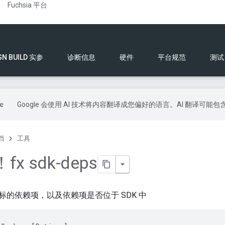
Fuchsia 平台
GN BUILD 实参
诊断信息
硬件
平台规范
测试
Google 会使用 AI 技术将内容翻译成您偏好的语言。AI 翻译可能
档
工具
x sdk-deps
标的依赖项，以及依赖项是否位于 SDK 中