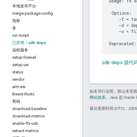
usage: fx s
本地发布平台
 Options:

merge-package-config
    -t < ta
指标
    -d < de
多
    -o < fi
run-script
已弃用！sdk-deps
远程服务
setup-firewall
sdk-deps 源代
setup-uw
status
vendor
arm-esr
如未另行说明，那么本页
Bisect-Rustc
网站政策
。Java 是 Or
剪辑
最后更新时间 (UTC)：2026-
download-baseline
download-metrics
enable-ffx-usb
extract-metrics