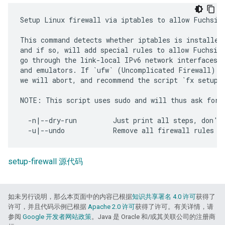
Setup Linux firewall via iptables to allow Fuchsia 
This command detects whether iptables is installed,
and if so, will add special rules to allow Fuchsia-
go through the link-local IPv6 network interfaces u
and emulators. If `ufw` (Uncomplicated Firewall) is
we will abort, and recommend the script `fx setup-u
NOTE: This script uses sudo and will thus ask for y
  -n|--dry-run         Just print all steps, don't 
setup-firewall 源代码
如未另行说明，那么本页面中的内容已根据
知识共享署名 4.0 许可
获得了
许可，并且代码示例已根据
Apache 2.0 许可
获得了许可。有关详情，请
参阅
Google 开发者网站政策
。Java 是 Oracle 和/或其关联公司的注册商