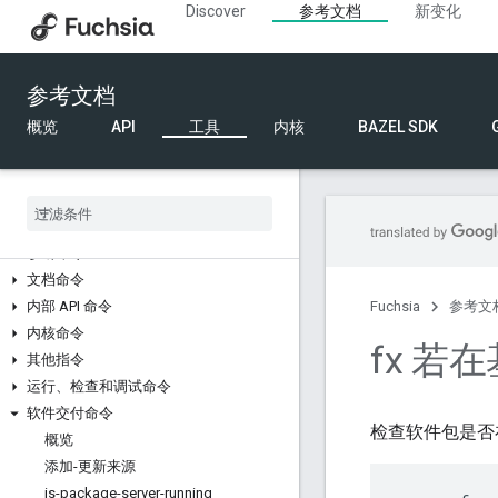
Discover
参考文档
新变化
fx 开发者工具
概览
参考文档
fx 命令
构建命令
概览
API
工具
内核
BAZEL SDK
代码提交和审核命令
开发者工具命令
设备发现命令
设备管理命令
诊断命令
文档命令
内部 API 命令
Fuchsia
参考文
内核命令
fx 若
其他指令
运行、检查和调试命令
软件交付命令
检查软件包是否
概览
添加-更新来源
is-package-server-running