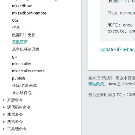
usage: fx u
mkzedboot
This comman
mkzedboot-remote
Ota
NOTE: once 
传送
已弃用！更新
基数更新
update-if-in-
从主机强制升级
gc
mkinstaller
mkinstaller-remote
如未另行说明，那么本页
publish
网站政策
。Java 是 Or
移除-更新来源
显示软件包
最后更新时间 (UTC)：2025-
来源命令
源代码树命令
测试命令
测试命令
工具链命令