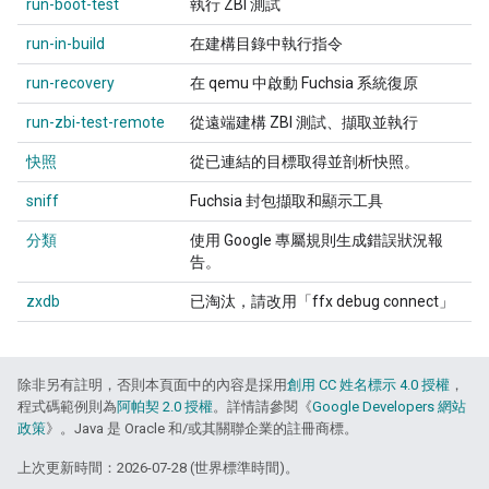
run-boot-test
執行 ZBI 測試
run-in-build
在建構目錄中執行指令
run-recovery
在 qemu 中啟動 Fuchsia 系統復原
run-zbi-test-remote
從遠端建構 ZBI 測試、擷取並執行
快照
從已連結的目標取得並剖析快照。
sniff
Fuchsia 封包擷取和顯示工具
分類
使用 Google 專屬規則生成錯誤狀況報
告。
zxdb
已淘汰，請改用「ffx debug connect」
除非另有註明，否則本頁面中的內容是採用
創用 CC 姓名標示 4.0 授權
，
程式碼範例則為
阿帕契 2.0 授權
。詳情請參閱《
Google Developers 網站
政策
》。Java 是 Oracle 和/或其關聯企業的註冊商標。
上次更新時間：2026-07-28 (世界標準時間)。