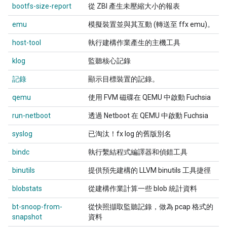
bootfs-size-report
從 ZBI 產生未壓縮大小的報表
emu
模擬裝置並與其互動 (轉送至 ffx emu)。
host-tool
執行建構作業產生的主機工具
klog
監聽核心記錄
記錄
顯示目標裝置的記錄。
qemu
使用 FVM 磁碟在 QEMU 中啟動 Fuchsia
run-netboot
透過 Netboot 在 QEMU 中啟動 Fuchsia
syslog
已淘汰！fx log 的舊版別名
bindc
執行繫結程式編譯器和偵錯工具
binutils
提供預先建構的 LLVM binutils 工具捷徑
blobstats
從建構作業計算一些 blob 統計資料
bt-snoop-from-
從快照擷取監聽記錄，做為 pcap 格式的
snapshot
資料