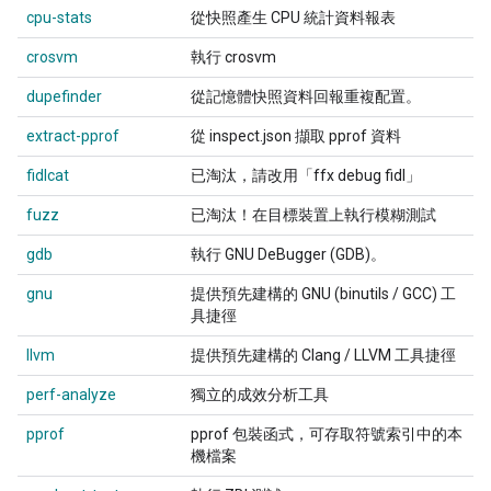
cpu-stats
從快照產生 CPU 統計資料報表
crosvm
執行 crosvm
dupefinder
從記憶體快照資料回報重複配置。
extract-pprof
從 inspect.json 擷取 pprof 資料
fidlcat
已淘汰，請改用「ffx debug fidl」
fuzz
已淘汰！在目標裝置上執行模糊測試
gdb
執行 GNU DeBugger (GDB)。
gnu
提供預先建構的 GNU (binutils / GCC) 工
具捷徑
llvm
提供預先建構的 Clang / LLVM 工具捷徑
perf-analyze
獨立的成效分析工具
pprof
pprof 包裝函式，可存取符號索引中的本
機檔案