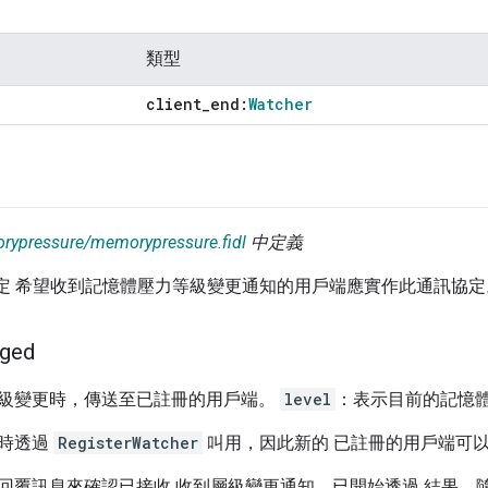
類型
client
_
end:
Watcher
rypressure/memorypressure.fidl
中定義
通訊協定 希望收到記憶體壓力等級變更通知的用戶端應實作此通訊協定
ged
級變更時，傳送至已註冊的用戶端。
level
：表示目前的記憶
時透過
RegisterWatcher
叫用，因此新的 已註冊的用戶端可
回覆訊息來確認已接收 收到層級變更通知，已開始透過 結果。