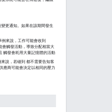
級變更通知。如果在該期間發生
。舉例來說，工作可能會收到
可能會觸發活動，導致分配相當大
且 觸發會耗用大量記憶體的活動
來說，若碰到 都不需要告知客
，供應商可能會決定以相同的壓力