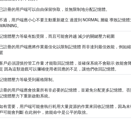
已註冊的用戶端可以自由保留快取，並無限制地分配記憶體。
不過，用戶端應小心不要主動重新建立 過渡到 NORMAL 層級 導致記憶
WARNING。
記憶體壓力等級有點受限，而且可能會跨越 減少的關鍵壓力範圍
已註冊的用戶端應將作業最佳化以限制記憶體 而非達到最佳效能，例如縮
置
客戶必須謹慎控管工作量 才能取回記憶體，並確保系統不會顯示 效能會
足 因為這類遊戲可以彌補使用者回應的不足，讓他們收回記憶體。
記憶體壓力等級受到嚴格限制。
註冊的用戶端應會捨棄所有非必要的記憶體，並避免分配更多記憶體。否
記憶體壓力下重新啟動系統。
如有需要，用戶端可能會執行耗用大量資源的作業來回收記憶體，因為未
戶可能會判斷 在此例中，效能命中是公平的取捨。