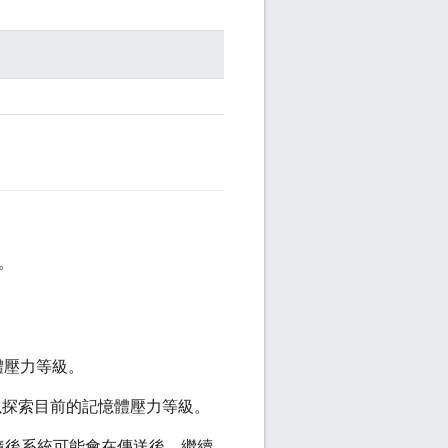
。
體壓力等級。
以探索目前的記憶體壓力等級。
隨後系統可能會在傳送後，繼續