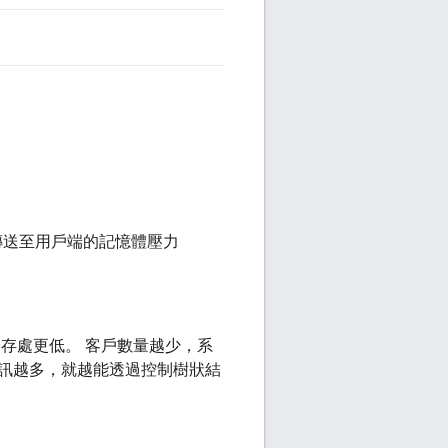
傳送至用戶端的記憶體壓力
存處更低。 客戶數量越少，系
訊越多，就越能透過控制樹狀結