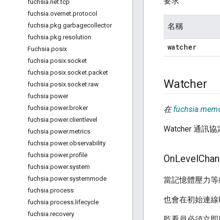
要求
fuchsia
.
net
.
tcp
fuchsia
.
overnet
.
protocol
名稱
fuchsia
.
pkg
.
garbagecollector
fuchsia
.
pkg
.
resolution
watcher
Fuchsia
.
posix
fuchsia
.
posix
.
socket
fuchsia
.
posix
.
socket
.
packet
Watcher
fuchsia
.
posix
.
socket
.
raw
fuchsia
.
power
fuchsia
.
power
.
broker
在
fuchsia.memo
fuchsia
.
power
.
clientlevel
Watcher 
fuchsia
.
power
.
metrics
fuchsia
.
power
.
observability
fuchsia
.
power
.
profile
On
Level
Chan
fuchsia
.
power
.
system
fuchsia
.
power
.
systemmode
當記憶體壓力等
fuchsia
.
process
也會在初始連線
fuchsia
.
process
.
lifecycle
fuchsia
.
recovery
監看員必須立即