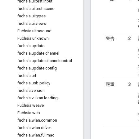
fuchsia
.
ui
.
test
.
input
fuchsia
.
ui
.
test
.
scene
fuchsia
.
ui
.
types
fuchsia
.
ui
.
views
Fuchsia
.
ultrasound
2
警告
Fuchsia
.
unknown
fuchsia
.
update
fuchsia
.
update
.
channel
fuchsia
.
update
.
channelcontrol
fuchsia
.
update
.
config
fuchsia
.
url
fuchsia
.
usb
.
policy
3
嚴重
fuchsia
.
version
fuchsia
.
vulkan
.
loading
Fuchsia
.
weave
Fuchsia
.
web
fuchsia
.
wlan
.
common
fuchsia
.
wlan
.
driver
fuchsia
.
wlan
.
fullmac