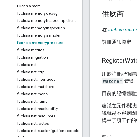
Fuchsia
.
mem
供應商
fuchsia
.
memory
.
debug
fuchsia
.
memory
.
heapdump
.
client
fuchsia
.
memory
.
inspection
在
fuchsia.memo
fuchsia
.
memory
.
sampler
註冊通訊協定
fuchsia
.
memorypressure
fuchsia
.
metrics
fuchsia
.
migration
Register
Wat
fuchsia
.
net
fuchsia
.
net
.
http
用於註冊記憶體
fuchsia
.
net
.
interfaces
Watcher
管道
fuchsia
.
net
.
matchers
目前的記憶體壓
fuchsia
.
net
.
mdns
fuchsia
.
net
.
name
建議在元件樹狀
fuchsia
.
net
.
reachability
統就越不容易因
fuchsia
.
net
.
resources
構中子項工作的
fuchsia
.
net
.
routes
fuchsia
.
net
.
stackmigrationdepredd