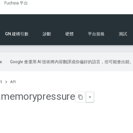
Fuchsia 平台
GN 建構引數
診斷
硬體
平台規格
測試
Google 會運用 AI 技術將內容翻譯成你偏好的語言，但可能會出錯
料
API
.
memorypressure