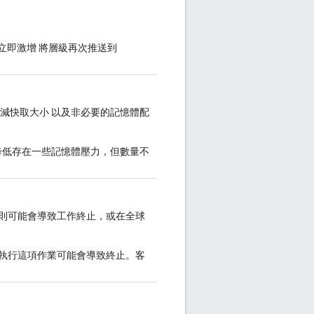
體立即激增 將層級再次推送到
減快取大小 以及非必要的記憶體配
降低存在一些記憶體壓力，但數量不
則可能會導致工作終止，或在全球
執行這項作業可能會導致終止。客