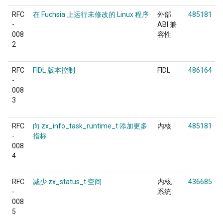
RFC
在 Fuchsia 上运行未修改的 Linux 程序
外部
485181
-
ABI 兼
008
容性
2
RFC
FIDL 版本控制
FIDL
486164
-
008
3
RFC
向 zx_info_task_runtime_t 添加更多
内核
485181
-
指标
008
4
RFC
减少 zx_status_t 空间
内核
436685
-
系统
008
5