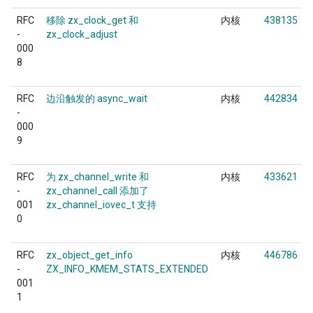
RFC
移除 zx_clock_get 和
内核
438135
-
zx_clock_adjust
000
8
RFC
边沿触发的 async_wait
内核
442834
-
000
9
RFC
为 zx_channel_write 和
内核
433621
-
zx_channel_call 添加了
001
zx_channel_iovec_t 支持
0
RFC
zx_object_get_info
内核
446786
-
ZX_INFO_KMEM_STATS_EXTENDED
001
1