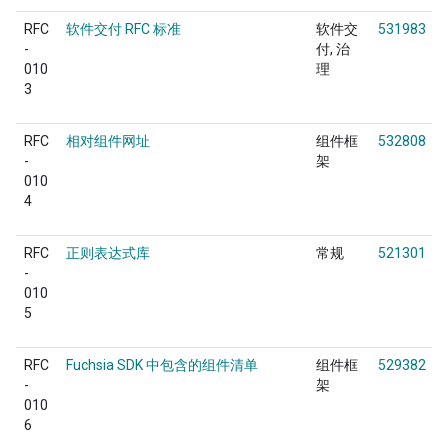
RFC
软件交付 RFC 标准
软件交
531983
-
付
治
010
理
3
RFC
相对组件网址
组件框
532808
-
架
010
4
RFC
正则表达式库
常规
521301
-
010
5
RFC
Fuchsia SDK 中包含的组件清单
组件框
529382
-
架
010
6