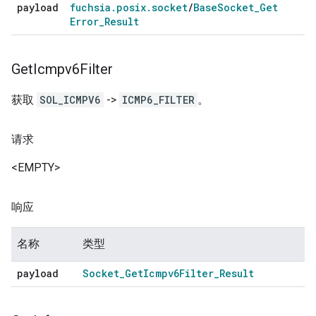
payload
fuchsia
.
posix
.
socket
/
Base
Socket
_
Get
Error
_
Result
Get
Icmpv6Filter
获取
SOL_ICMPV6
->
ICMP6_FILTER
。
请求
<EMPTY>
响应
名称
类型
payload
Socket
_
Get
Icmpv6Filter
_
Result