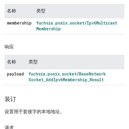
名称
类型
membership
fuchsia
.
posix
.
socket
/
Ipv6Multicast
Membership
响应
名称
类型
payload
fuchsia
.
posix
.
socket
/
Base
Network
Socket
_
Add
Ipv6Membership
_
Result
装订
设置用于套接字的本地地址。
请求