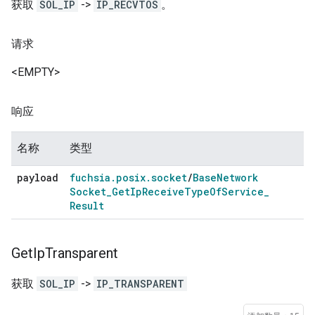
获取
SOL_IP
->
IP_RECVTOS
。
请求
<EMPTY>
响应
名称
类型
payload
fuchsia
.
posix
.
socket
/
Base
Network
Socket
_
Get
Ip
Receive
Type
Of
Service
_
Result
Get
Ip
Transparent
获取
SOL_IP
->
IP_TRANSPARENT