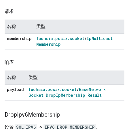
请求
名称
类型
membership
fuchsia
.
posix
.
socket
/
Ip
Multicast
Membership
响应
名称
类型
payload
fuchsia
.
posix
.
socket
/
Base
Network
Socket
_
Drop
Ip
Membership
_
Result
Drop
Ipv6Membership
设置
SOL_IPV6
->
IPV6_DROP_MEMBERSHIP
。