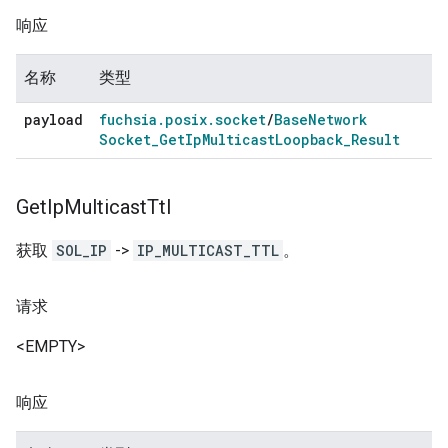
响应
名称
类型
payload
fuchsia
.
posix
.
socket
/
Base
Network
Socket
_
Get
Ip
Multicast
Loopback
_
Result
Get
Ip
Multicast
Ttl
获取
SOL_IP
->
IP_MULTICAST_TTL
。
请求
<EMPTY>
响应