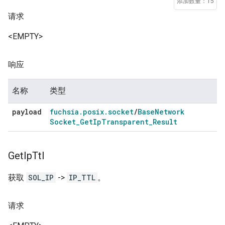
添加数量：15
请求
<EMPTY>
响应
名称
类型
payload
fuchsia
.
posix
.
socket
/
Base
Network
Socket
_
Get
Ip
Transparent
_
Result
Get
Ip
Ttl
获取
SOL_IP
->
IP_TTL
。
请求