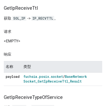
Get
Ip
Receive
Ttl
获取
SOL_IP
->
IP_RECVTTL
。
请求
<EMPTY>
响应
名称
类型
payload
fuchsia
.
posix
.
socket
/
Base
Network
Socket
_
Get
Ip
Receive
Ttl
_
Result
Get
Ip
Receive
Type
Of
Service