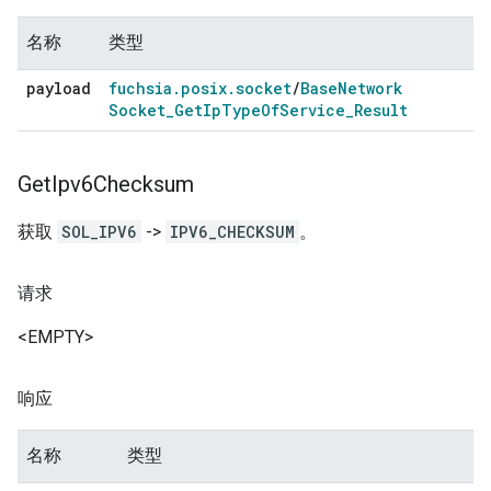
名称
类型
payload
fuchsia
.
posix
.
socket
/
Base
Network
Socket
_
Get
Ip
Type
Of
Service
_
Result
Get
Ipv6Checksum
获取
SOL_IPV6
->
IPV6_CHECKSUM
。
请求
<EMPTY>
响应
名称
类型