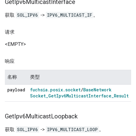
Get
Ipv6Multicast
Interface
获取
SOL_IPV6
->
IPV6_MULTICAST_IF
。
请求
<EMPTY>
响应
名称
类型
payload
fuchsia
.
posix
.
socket
/
Base
Network
Socket
_
Get
Ipv6Multicast
Interface
_
Result
Get
Ipv6Multicast
Loopback
获取
SOL_IPV6
->
IPV6_MULTICAST_LOOP
。