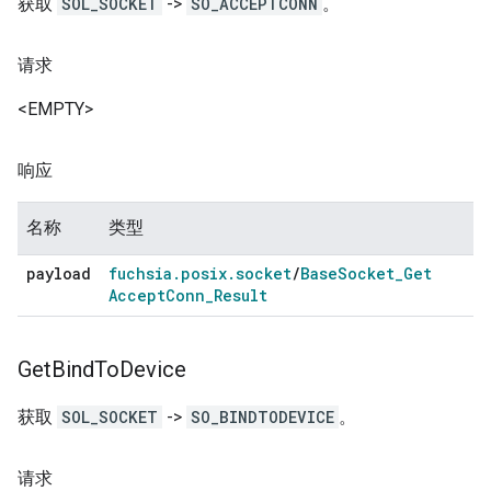
获取
SOL_SOCKET
->
SO_ACCEPTCONN
。
请求
<EMPTY>
响应
名称
类型
payload
fuchsia
.
posix
.
socket
/
Base
Socket
_
Get
Accept
Conn
_
Result
Get
Bind
To
Device
获取
SOL_SOCKET
->
SO_BINDTODEVICE
。
请求