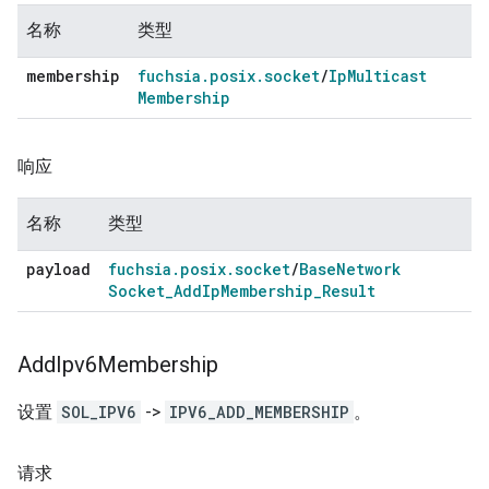
名称
类型
membership
fuchsia
.
posix
.
socket
/
Ip
Multicast
Membership
响应
名称
类型
payload
fuchsia
.
posix
.
socket
/
Base
Network
Socket
_
Add
Ip
Membership
_
Result
Add
Ipv6Membership
设置
SOL_IPV6
->
IPV6_ADD_MEMBERSHIP
。
请求