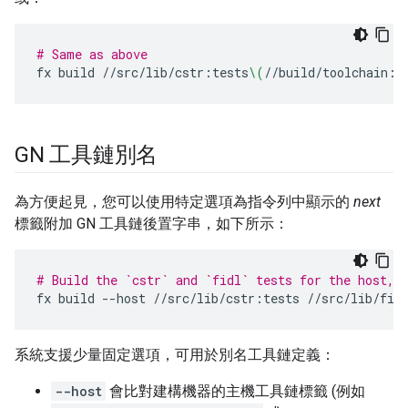
# Same as above
fx
build
//src/lib/cstr:tests
\(
//build/toolchain:h
GN 工具鏈別名
為方便起見，您可以使用特定選項為指令列中顯示的
next
標籤附加 GN 工具鏈後置字串，如下所示：
# Build the `cstr` and `fidl` tests for the host, 
fx
build
--host
//src/lib/cstr:tests
//src/lib/fid
系統支援少量固定選項，可用於別名工具鏈定義：
--host
會比對建構機器的主機工具鏈標籤 (例如