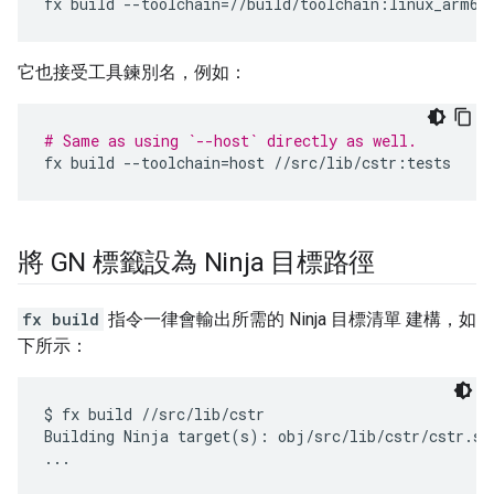
fx
build
--toolchain
=
//build/toolchain:linux_arm64
它也接受工具鍊別名，例如：
# Same as using `--host` directly as well.
fx
build
--toolchain
=
host
將 GN 標籤設為 Ninja 目標路徑
fx build
指令一律會輸出所需的 Ninja 目標清單 建構，如
下所示：
$ fx build //src/lib/cstr

Building Ninja target(s): obj/src/lib/cstr/cstr.sta