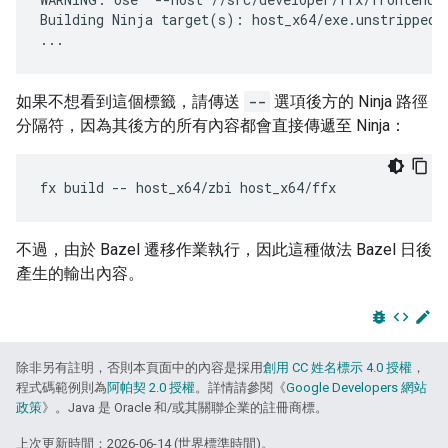
Building Ninja target(s): host_x64/exe.unstripped/z
如果不想看到這個標籤，請傳送
--
選項後方的 Ninja 路徑
分隔符，因為其後方的所有內容都會直接傳遞至 Ninja：
fx
build
--
host_x64/zbi
不過，由於 Bazel 遷移作業執行，因此這種做法 Bazel 日後
產生的輸出內容。
bug_report
code
edit
除非另有註明，否則本頁面中的內容是採用
創用 CC 姓名標示 4.0 授權
，
程式碼範例則為
阿帕契 2.0 授權
。詳情請參閱《
Google Developers 網站
政策
》。Java 是 Oracle 和/或其關聯企業的註冊商標。
上次更新時間：2026-06-14 (世界標準時間)。