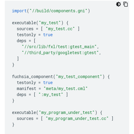
import
(
"//build/components.gni"
)
executable
(
"my_test"
)
{
sources
=
[
"my_test.cc"
]
testonly
=
true
deps
=
[
"//src/lib/fxl/test:gtest_main"
,
"//third_party/googletest:gtest"
,
]
}
fuchsia_component
(
"my_test_component"
)
{
testonly
=
true
manifest
=
"meta/my_test.cml"
deps
=
[
":my_test"
]
}
executable
(
"my_program_under_test"
)
{
sources
=
[
"my_program_under_test.cc"
]
}