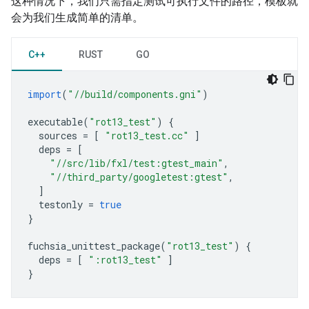
这种情况下，我们只需指定测试可执行文件的路径，模板就
会为我们生成简单的清单。
C++
RUST
GO
import
(
"//build/components.gni"
)
executable
(
"rot13_test"
)
{
sources
=
[
"rot13_test.cc"
]
deps
=
[
"//src/lib/fxl/test:gtest_main"
,
"//third_party/googletest:gtest"
,
]
testonly
=
true
}
fuchsia_unittest_package
(
"rot13_test"
)
{
deps
=
[
":rot13_test"
]
}