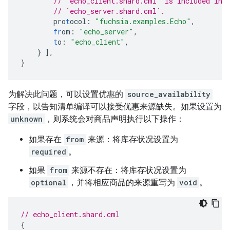
// `echo_client.shard.cml` is included in 
// `echo_server.shard.cml`.
pro
t
ocol
:
"fuchsia.examples.Echo"
,
fr
om
:
"echo_server"
,
t
o
:
"echo_client"
,
}
],
}
为解决此问题，可以设置优惠的
source_availability
字段，以告知清单编译可以接受优惠来源缺失。如果设置为
unknown
，则系统会对商品声明执行以下操作：
如果存在
from
来源：将库存状况设置为
required
。
如果
from
来源不存在：将库存状况设置为
optional
，并将相应商品的来源重写为
void
。
// echo_client.shard.cml
{