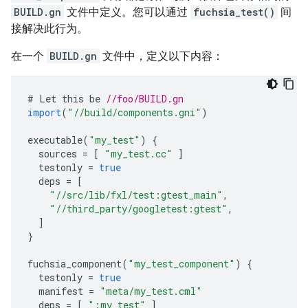
BUILD.gn
文件中定义。您可以通过
fuchsia_test()
间
接解决此行为。
在一个
BUILD.gn
文件中，定义以下内容：
#
Let
this
be
//foo/BUILD.gn
import
(
"//build/components.gni"
)
executable
(
"my_test"
)
{
sources
=
[
"my_test.cc"
]
testonly
=
true
deps
=
[
"//src/lib/fxl/test:gtest_main"
,
"//third_party/googletest:gtest"
,
]
}
fuchsia_component
(
"my_test_component"
)
{
testonly
=
true
manifest
=
"meta/my_test.cml"
deps
=
[
":my_test"
]