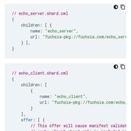
// echo_server.shard.cml
{
childre
n
:
[
{
na
me
:
"echo_server"
,
url
:
"fuchsia-pkg://fuchsia.com/echo_serve
}
],
}
// echo_client.shard.cml
{
childre
n
:
[
{
na
me
:
"echo_client"
,
url
:
"fuchsia-pkg://fuchsia.com/echo_c
}
],
o
ffer
:
[
{
// This offer will cause manifest validati