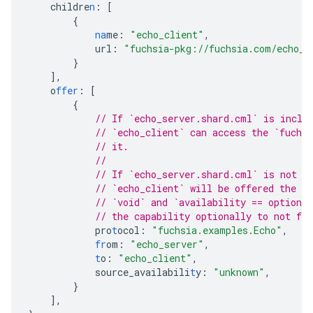
childre
n
:
[
{
na
me
:
"echo_client"
,
url
:
"fuchsia-pkg://fuchsia.com/echo_c
}
],
o
ffer
:
[
{
// If `echo_server.shard.cml` is inclu
// `echo_client` can access the `fuchs
// it.
//
// If `echo_server.shard.cml` is not i
// `echo_client` will be offered the pr
// `void` and `availability == optiona
// the capability optionally to not fai
pro
t
ocol
:
"fuchsia.examples.Echo"
,
fr
om
:
"echo_server"
,
t
o
:
"echo_client"
,
source_availabili
t
y
:
"unknown"
,
}
],