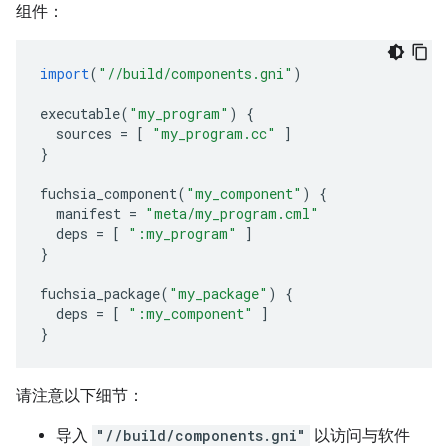
组件：
import
(
"//build/components.gni"
)
executable
(
"my_program"
)
{
sources
=
[
"my_program.cc"
]
}
fuchsia_component
(
"my_component"
)
{
manifest
=
"meta/my_program.cml"
deps
=
[
":my_program"
]
}
fuchsia_package
(
"my_package"
)
{
deps
=
[
":my_component"
]
}
请注意以下细节：
导入
"//build/components.gni"
以访问与软件