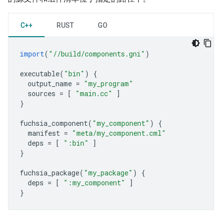
C++
RUST
GO
import
(
"//build/components.gni"
)
executable
(
"bin"
)
{
output_name
=
"my_program"
sources
=
[
"main.cc"
]
}
fuchsia_component
(
"my_component"
)
{
manifest
=
"meta/my_component.cml"
deps
=
[
":bin"
]
}
fuchsia_package
(
"my_package"
)
{
deps
=
[
":my_component"
]
}