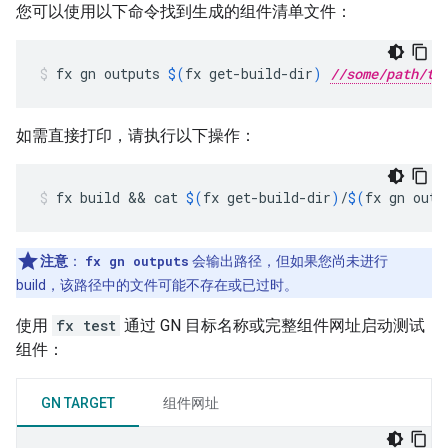
您可以使用以下命令找到生成的组件清单文件：
fx
gn
outputs
$(
fx
get-build-dir
)
//some/path/to
如需直接打印，请执行以下操作：
fx
build
 && 
cat
$(
fx
get-build-dir
)
/
$(
fx
gn
outp
注意
：
fx gn outputs
会输出路径，但如果您尚未进行
build，该路径中的文件可能不存在或已过时。
使用
fx test
通过 GN 目标名称或完整组件网址启动测试
组件：
GN TARGET
组件网址