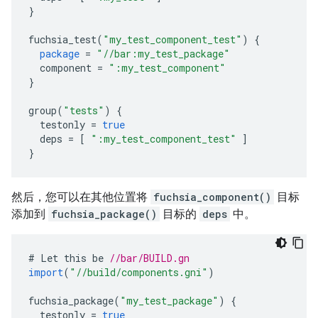
}
fuchsia_test
(
"my_test_component_test"
)
{
package
=
"//bar:my_test_package"
component
=
":my_test_component"
}
group
(
"tests"
)
{
testonly
=
true
deps
=
[
":my_test_component_test"
]
}
然后，您可以在其他位置将
fuchsia_component()
目标
添加到
fuchsia_package()
目标的
deps
中。
#
Let
this
be
//bar/BUILD.gn
import
(
"//build/components.gni"
)
fuchsia_package
(
"my_test_package"
)
{
testonly
=
true