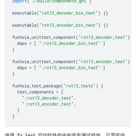
import
(
"//build/components.gni"
)
executable
(
"rot13_decoder_bin_test"
)
{}
executable
(
"rot13_encoder_bin_test"
)
{}
fuchsia_unittest_component
(
"rot13_decoder_test"
)
{
deps
=
[
":rot13_decoder_bin_test"
]
}
fuchsia_unittest_component
(
"rot13_encoder_test"
)
{
deps
=
[
":rot13_encoder_bin_test"
]
}
fuchsia_test_package
(
"rot13_tests"
)
{
test_components
=
[
":rot13_decoder_test"
,
":rot13_encoder_test"
,
]
}
使用
fx test
启动软件包中的所有测试组件，只需提供