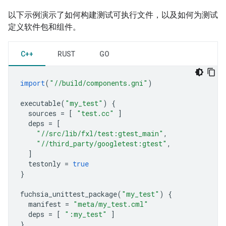
以下示例演示了如何构建测试可执行文件，以及如何为测试
定义软件包和组件。
C++
RUST
GO
import
(
"//build/components.gni"
)
executable
(
"my_test"
)
{
sources
=
[
"test.cc"
]
deps
=
[
"//src/lib/fxl/test:gtest_main"
,
"//third_party/googletest:gtest"
,
]
testonly
=
true
}
fuchsia_unittest_package
(
"my_test"
)
{
manifest
=
"meta/my_test.cml"
deps
=
[
":my_test"
]
}