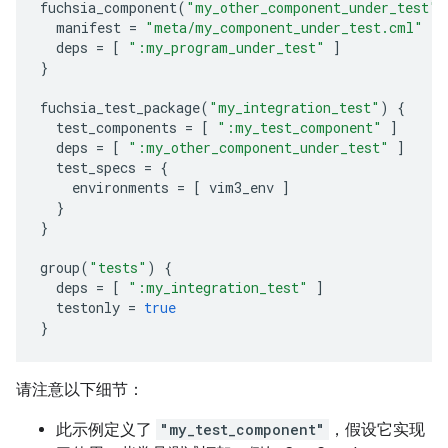
fuchsia_component
(
"my_other_component_under_test"
)
manifest
=
"meta/my_component_under_test.cml"
deps
=
[
":my_program_under_test"
]
}
fuchsia_test_package
(
"my_integration_test"
)
{
test_components
=
[
":my_test_component"
]
deps
=
[
":my_other_component_under_test"
]
test_specs
=
{
environments
=
[
vim3_env
]
}
}
group
(
"tests"
)
{
deps
=
[
":my_integration_test"
]
testonly
=
true
}
请注意以下细节：
此示例定义了
"my_test_component"
，假设它实现