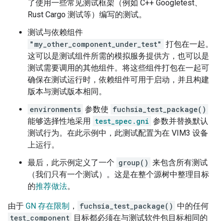
了使用一些常见测试框架（例如 C++ Googletest、
Rust Cargo 测试等）编写的测试。
测试与依赖组件
"my_other_component_under_test"
打包在一起。
这可以是测试组件所需的模拟服务提供方，也可以是
测试需要调用的其他组件。将这些组件打包在一起可
确保在测试运行时，依赖组件可用于启动，并且构建
版本与测试版本相同。
environments
参数使
fuchsia_test_package()
能够选择性地采用
test_spec.gni
参数并替换默认
测试行为。在此示例中，此测试配置为在 VIM3 设备
上运行。
最后，此示例定义了一个
group()
来包含所有测试
（我们只有一个测试）。这是在整个源树中整理目标
的
推荐做法
。
由于
GN 存在限制
，
fuchsia_test_package()
中的任何
test_component
目标都必须在与测试软件包目标相同的