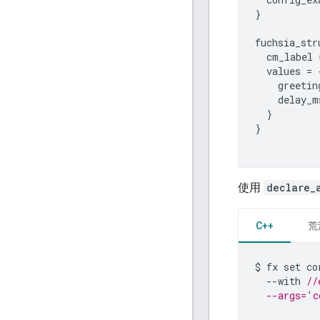
}

fuchsia_str
  cm_label 
  values = {
    greetin
    delay_m
  }

}

使用
declare_
C++
荒
$
fx
set
co
--
with
//
  --args='c