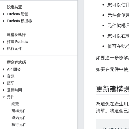
您可以使
設定裝置
Fuchsia 硬體
元件會使
Fuchsia 模擬器
元件架構
建構及執行
您可以在
打造 Fuchsia
值可在執
執行元件
如要進一步瞭解
撰寫程式碼
如要在元件中使
API 開發
音訊
藍牙
更新建構
登機時間
元件
為避免在產生用
總覽
清單。將這個已
建構元件
連結元件
執行元件
fuchsia_com