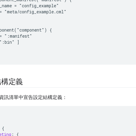
_name = "config_example"

= "meta/config_example.cml"

ponent("component") {

= ":manifest"

":bin" ]

結構定義
資訊清單中宣告設定結構定義：
{
eting
:
{