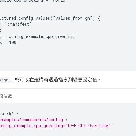
uctured_config_values("values_from_gn") {

= ":manifest"



g = config_example_cpp_greeting

s = 100

args
，您可以在建構時透過指令列變更設定值：
漠油廠
re
.
x64
examples/components/config \
onfig_example_cpp_greeting="C++ CLI Override"'