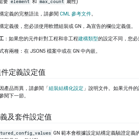
需要
element
和
max_count
屬性)
構定義的完整語法，請參閱
CML 參考文件
。
構定義後，您必須使用軟體組裝或 GN，為宣告的欄位定義值。
員工
：如果您的元件針對工程和非工程
建構類型
的設定不同，您必
有兩種：在 JSON5 檔案中或在 GN 中內嵌。
組件定義設定值
因產品而異，請參閱「
組裝結構化設定
」說明文件。如果元件的
參閱下一節。
 定義及套件設定值
ctured_config_values
GN 範本會根據設定結構定義驗證定義