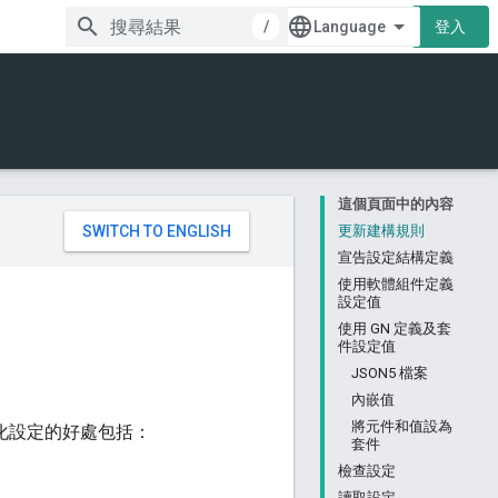
/
登入
這個頁面中的內容
。
更新建構規則
宣告設定結構定義
使用軟體組件定義
設定值
使用 GN 定義及套
件設定值
JSON5 檔案
內嵌值
將元件和值設為
構化設定的好處包括：
套件
檢查設定
讀取設定