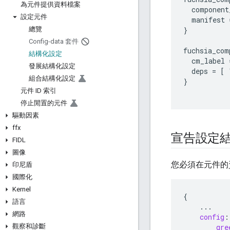
為元件提供資料檔案
  component
設定元件
  manifest 
總覽
}

Config-data 套件
fuchsia_com
結構化設定
  cm_label 
發展結構化設定
  deps = [ 
組合結構化設定
}

元件 ID 索引
停止閒置的元件
驅動因素
ffx
宣告設定
FIDL
圖像
您必須在元件的
印尼盾
國際化
Kernel
{
語言
...
網路
config
:
觀察和診斷
gre