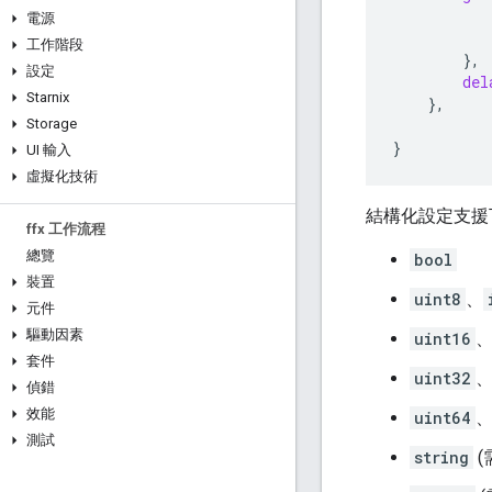
電源
工作階段
},
設定
del
Starnix
},
Storage
}
UI 輸入
虛擬化技術
結構化設定支援
ffx 工作流程
總覽
bool
裝置
uint8
、
元件
驅動因素
uint16
套件
uint32
偵錯
效能
uint64
測試
string
(