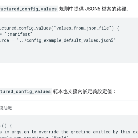
ructured_config_values
規則中提供 JSON5 檔案的路徑。
uctured_config_values("values_from_json_file") {

= ":manifest"

urce = "../config_example_default_values.json5"

ctured_config_values
範本也支援內嵌定義設定值：
漠油廠
s() {

s in args.gn to override the greeting emitted by this ex
ample_cpp_greeting = "World"
