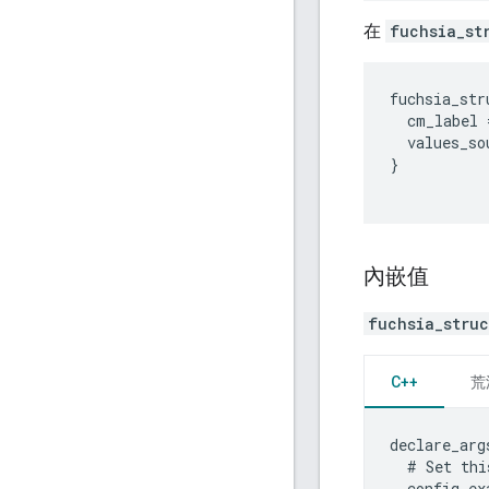
在
fuchsia_st
fuchsia_str
  cm_label 
  values_so
}

內嵌值
fuchsia_stru
C++
荒
declare_arg
  # Set thi
  config_ex