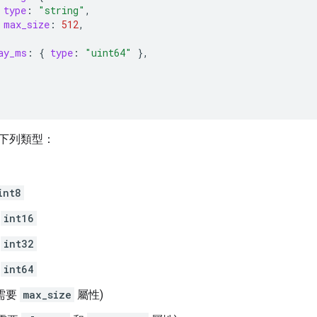
type
:
"string"
,
max_size
:
512
,
ay_ms
:
{
type
:
"uint64"
},
下列類型：
int8
、
int16
、
int32
、
int64
需要
max_size
屬性)