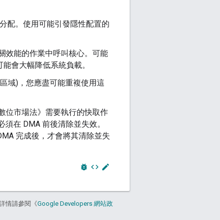
分配。使用可能引發隱性配置的
在攸關效能的作業中呼叫核心。可能
數可能會大幅降低系統負載。
憶體區域)，您應盡可能重複使用這
《數位市場法》需要執行的快取作
必須在 DMA 前後清除並失效。
MA 完成後，才會將其清除並失
bug_report
code
edit
詳情請參閱《
Google Developers 網站政