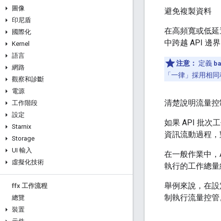
圖像
避免複製資料
印尼盾
在高頻寬或低延
國際化
中跨越 API 
Kernel
語言
注意：
定義
b
網路
「一律」
採用相同
觀察和診斷
電源
清楚說明流量控
工作階段
設定
如果 API 批
Starnix
資訊流動過程，
Storage
UI 輸入
在一般作業中，
虛擬化技術
執行的工作總量
舉例來說，在設
ffx 工作流程
制執行流量控管
總覽
裝置