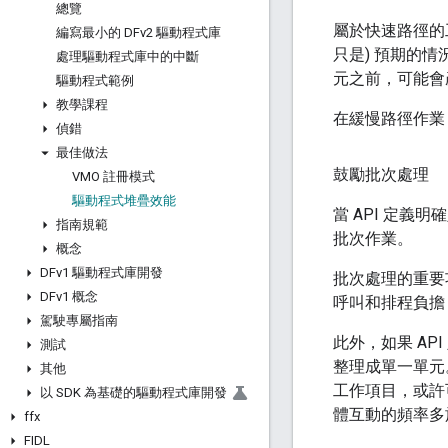
總覽
屬於快速路徑的
編寫最小的 DFv2 驅動程式庫
只是) 預期的情
處理驅動程式庫中的中斷
元之前，可能會
驅動程式範例
教學課程
在緩慢路徑作業
偵錯
最佳做法
鼓勵批次處理
VMO 註冊模式
驅動程式堆疊效能
當 API 定
指南規範
批次作業。
概念
DFv1 驅動程式庫開發
批次處理的重要功
DFv1 概念
呼叫和排程負擔
駕駛專屬指南
此外，如果 A
測試
整理成單一單元
其他
工作項目，或許
以 SDK 為基礎的驅動程式庫開發
體互動的頻率多
ffx
FIDL