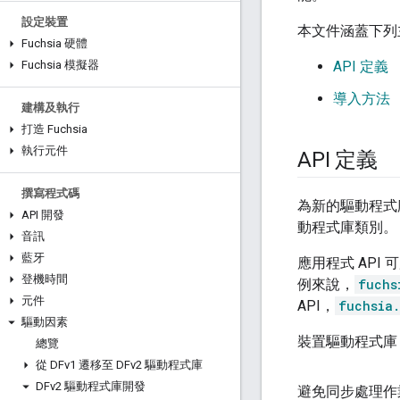
設定裝置
本文件涵蓋下列
Fuchsia 硬體
Fuchsia 模擬器
API 定義
導入方法
建構及執行
打造 Fuchsia
執行元件
API 定義
撰寫程式碼
為新的驅動程式庫
API 開發
動程式庫類別。
音訊
藍牙
應用程式 API
登機時間
例來說，
fuchs
元件
API，
fuchsia.
驅動因素
裝置驅動程式庫 
總覽
從 DFv1 遷移至 DFv2 驅動程式庫
DFv2 驅動程式庫開發
避免同步處理作