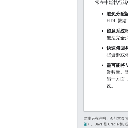
常在中斷執行緒
避免分配記憶
FIDL 繫結
留意系統
無法完全
快速傳回
些資源或傳
盡可能將 
業數量。舉
另一方面
效。
除非另有註明，否則本頁
策
》。Java 是 Oracl