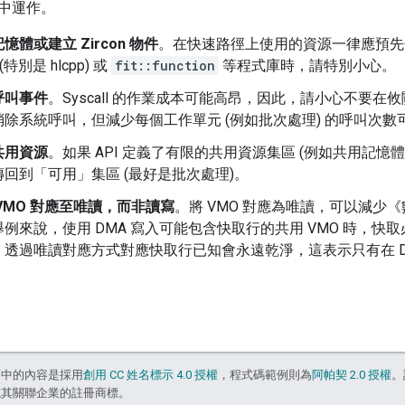
中運作。
體或建立 Zircon 物件
。在快速路徑上使用的資源一律應預先
 (特別是 hlcpp) 或
fit::function
等程式庫時，請特別小心。
呼叫事件
。Syscall 的作業成本可能高昂，因此，請小心不要
消除系統呼叫，但減少每個工作單元 (例如批次處理) 的呼叫次
共用資源
。如果 API 定義了有限的共用資源集區 (例如共用記
回到「可用」集區 (最好是批次處理)。
VMO 對應至唯讀，而非讀寫
。將 VMO 對應為唯讀，可以減少
例來說，使用 DMA 寫入可能包含快取行的共用 VMO 時，快取
，透過唯讀對應方式對應快取行已知會永遠乾淨，這表示只有在 D
面中的內容是採用
創用 CC 姓名標示 4.0 授權
，程式碼範例則為
阿帕契 2.0 授權
。
e 和/或其關聯企業的註冊商標。