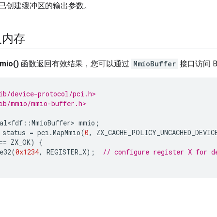
已创建缓冲区的输出参数。
入内存
mio()
函数返回有效结果，您可以通过
MmioBuffer
接口访问 
ib/device-protocol/pci.h>
ib/mmio/mmio-buffer.h>
al<fdf
::
MmioBuffer
>
mmio
;
status
=
pci
.
MapMmio
(
0
,
ZX_CACHE_POLICY_UNCACHED_DEVIC
==
ZX_OK
)
{
e32
(
0x1234
,
REGISTER_X
);
// configure register X for d