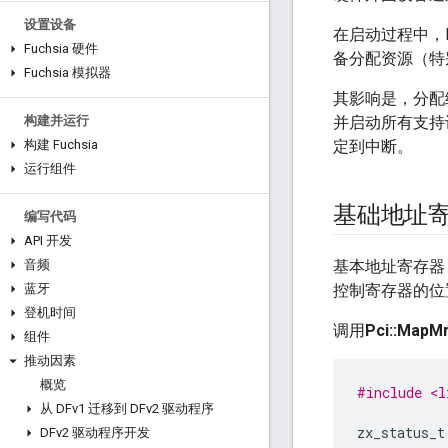
设置设备
在启动过程中，B
Fuchsia 硬件
备分配资源（特
Fuchsia 模拟器
其影响是，分配
构建并运行
并启动所有支持
构建 Fuchsia
定到中断。
运行组件
基础地址
编写代码
API 开发
音频
基本地址寄存器 
蓝牙
控制寄存器的位
登机时间
调用
Pci::MapM
组件
推动因素
概览
#include <l
从 DFv1 迁移到 DFv2 驱动程序
zx_status_t
DFv2 驱动程序开发