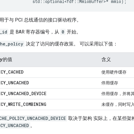
std
::
optional<fdf
::
MmioBuffer
>
*
mmio
);
用于与 PCI 总线通信的接口驱动程序。
_id
是 BAR 寄存器编号，从
0
开始。
he_policy
决定了访问的缓存政策。 可以采用以下值：
y
的值
含义
ICY
_
CACHED
使用硬件缓存
ICY
_
UNCACHED
停用缓存
ICY
_
UNCACHED
_
DEVICE
停用缓存，并将
ICY
_
WRITE
_
COMBINING
未缓存，同时写
CHE_POLICY_UNCACHED_DEVICE
取决于架构 实际上，在某些架
ICY_UNCACHED
。