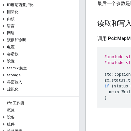
最后一个参数是
印度尼西亚卢比
国际化
内核
读取和写
语言
网络
调用
Pci::MapM
观察和诊断
电源
会话数
#include <l
设置
#include <l
Starnix 航空
std
::
option
Storage
zx_status_t
界面输入
if
(
status
虚拟化
mmio
.
Writ
}
ffx 工作流
概览
设备
组件