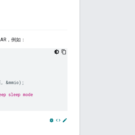
BAR，例如：
E
,
&
mmio
);
eep sleep mode
bug_report
code
edit