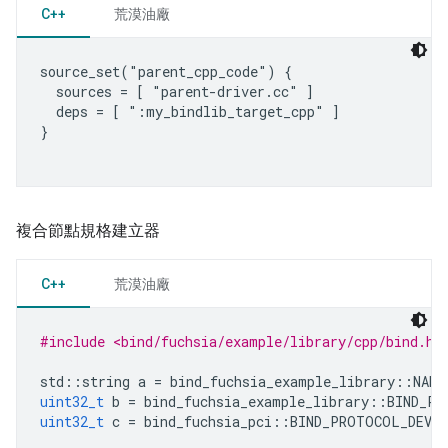
C++
荒漠油廠
source_set("parent_cpp_code") {

  sources = [ "parent-driver.cc" ]

  deps = [ ":my_bindlib_target_cpp" ]

}

複合節點規格建立器
C++
荒漠油廠
#include <bind/fuchsia/example/library/cpp/bind.h>
std
::
string
a
=
bind_fuchsia_example_library
::
NAME
uint32_t
b
=
bind_fuchsia_example_library
::
BIND_PC
uint32_t
c
=
bind_fuchsia_pci
::
BIND_PROTOCOL_DEVIC