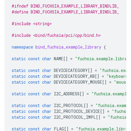
#ifndef BIND_FUCHSIA_EXAMPLE_LIBRARY_BINDLIB_
#define BIND_FUCHSIA_EXAMPLE_LIBRARY_BINDLIB_
#include <string>
#include <bind/fuchsia/pci/cpp/bind.h>
namespace
bind_fuchsia_example_library
{
static
const
char
NAME
[]
=
"fuchsia.example.librar
static
const
char
DEVICECATEGORY
[]
=
"fuchsia.exam
static
const
char
DEVICECATEGORY_KB
[]
=
"keyboard"
static
const
char
DEVICECATEGORY_MOUSE
[]
=
"mouse"
static
const
char
I2C_ADDRESS
[]
=
"fuchsia.example
static
const
char
I2C_PROTOCOL
[]
=
"fuchsia.examp
static
const
char
I2C_PROTOCOL_DEVICE
[]
=
"fuchsia
static
const
char
I2C_PROTOCOL_IMPL
[]
=
"fuchsia.
static
const
char
FLAG
[]
=
"fuchsia.example.librar