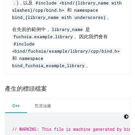
.
)，以及
#include <bind/{library_name with
slashes}/cpp/bind.h>
和
namespace
bind_{library_name with underscores}
。
在先前的範例中，
library_name
是
fuchsia.example.library
。因此我們會有
#include
<bind/fuchsia/example/library/cpp/bind.h>
和
namespace
bind_fuchsia_example_library
。
產生的標頭檔案
C++
荒漠油廠
// WARNING: This file is machine generated by bind