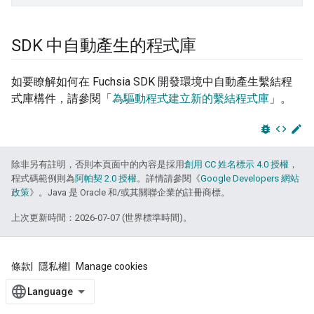
SDK 中自動產生的程式庫
如要瞭解如何在 Fuchsia SDK 開發環境中自動產生繫結程
式庫構件，請參閱「
為驅動程式建立新的繫結程式庫
」。
bug_report
code
edit
除非另有註明，否則本頁面中的內容是採用
創用 CC 姓名標示 4.0 授權
，
程式碼範例則為
阿帕契 2.0 授權
。詳情請參閱《
Google Developers 網站
政策
》。Java 是 Oracle 和/或其關聯企業的註冊商標。
上次更新時間：2026-07-07 (世界標準時間)。
條款
隱私權
Manage cookies