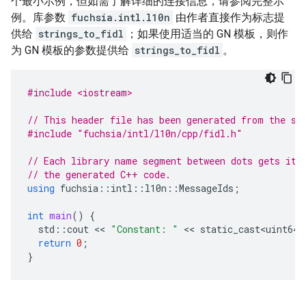
个最小示例，但如需了解详细的连接信息，请参阅完整示
例。库参数
fuchsia.intl.l10n
由作者直接作为标志提
供给
strings_to_fidl
；如果使用适当的 GN 模板，则作
为 GN 模板的参数提供给
strings_to_fidl
。
#include <iostream>
// This header file has been generated from the st
#include
"fuchsia/intl/l10n/cpp/fidl.h"
// Each library name segment between dots gets its
// the generated C++ code.
using
fuchsia
::
intl
::
l10n
::
MessageIds
;
int
main
()
{
std
::
cout
 << 
"Constant: "
 << 
static_cast<uint64_
return
0
;
}