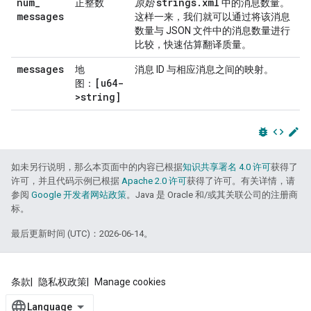
num
_
strings
.
xml
正整数
原始
中的消息数量。
messages
这样一来，我们就可以通过将该消息
数量与 JSON 文件中的消息数量进行
比较，快速估算翻译质量。
messages
地
消息 ID 与相应消息之间的映射。
[u64-
图：
>string]
bug_report
code
edit
如未另行说明，那么本页面中的内容已根据
知识共享署名 4.0 许可
获得了
许可，并且代码示例已根据
Apache 2.0 许可
获得了许可。有关详情，请
参阅
Google 开发者网站政策
。Java 是 Oracle 和/或其关联公司的注册商
标。
最后更新时间 (UTC)：2026-06-14。
条款
隐私权政策
Manage cookies