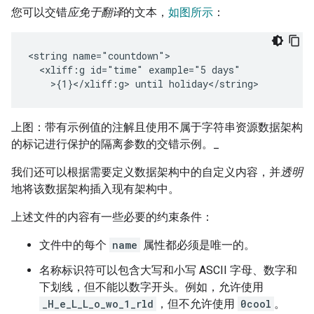
您可以交错
应免于翻译
的文本，
如图所示
：
<string
<xliff:g
id="time"
example="5
>{1}</xliff:g>
until
上图：带有示例值的注解且使用不属于字符串资源数据架构
的标记进行保护的隔离参数的交错示例。_
我们还可以根据需要定义数据架构中的自定义内容，并
透明
地将该数据架构插入现有架构中。
上述文件的内容有一些必要的约束条件：
文件中的每个
name
属性都必须是唯一的。
名称标识符可以包含大写和小写 ASCII 字母、数字和
下划线，但不能以数字开头。例如，允许使用
_H_e_L_L_o_wo_1_rld
，但不允许使用
0cool
。