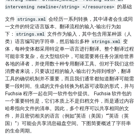
intervening newline</string> </resources>
的基础
文件
strings.xml
会经历一系列转换，其中译者会生成同
一文件的特定语言版本。翻译流程的输入-输出行为如
下：
strings.xml
文件作为输入，其中包含用某种源（人
类）语言编写的字符串，然后输出多种
strings.xml
变
体，每种变体都采用特定单一语言进行翻译。整个翻译过程
可能非常复杂，在大型组织中，可能需要将任务分派给世界
各地的译者，并使用数十种专用翻译工具。但对于我们这些
消费者来说，只要该过程的输入-输出行为得到维护，翻译
工具的确切机制并不重要，而且我们通常都知道翻译可能需
要一段时间。生成的文件会转换为机器可读取的形式，并与
Fuchsia 程序一起在同一软件包中提供。
Fuchsia 软件包的
一个重要特性是，它们本质上不是归档文件，而是通过内容
哈希指向文件的清单。因此，多个程序可以共享相同的文
件，并且密切相关的语言（例如“英语（美国）”“英语（英
国）”）可能会共享消息磁盘空间。下图简要概述了字符串
的生命周期。