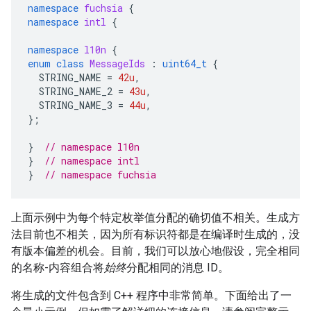
namespace
fuchsia
{
namespace
intl
{
namespace
l10n
{
enum
class
MessageIds
:
uint64_t
{
STRING_NAME
=
42u
,
STRING_NAME_2
=
43u
,
STRING_NAME_3
=
44u
,
};
}
// namespace l10n
}
// namespace intl
}
// namespace fuchsia
上面示例中为每个特定枚举值分配的确切值不相关。生成方
法目前也不相关，因为所有标识符都是在编译时生成的，没
有版本偏差的机会。目前，我们可以放心地假设，完全相同
的名称-内容组合将
始终
分配相同的消息 ID。
将生成的文件包含到 C++ 程序中非常简单。下面给出了一