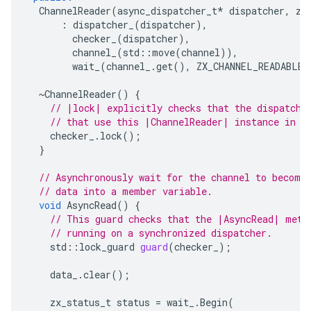
ChannelReader
(
async_dispatcher_t
*
dispatcher
,
zx
:
dispatcher_
(
dispatcher
),
checker_
(
dispatcher
),
channel_
(
std
::
move
(
channel
)),
wait_
(
channel_
.
get
(),
ZX_CHANNEL_READABLE
)
~
ChannelReader
()
{
// |lock| explicitly checks that the dispatche
// that use this |ChannelReader| instance in t
checker_
.
lock
();
}
// Asynchronously wait for the channel to become
// data into a member variable.
void
AsyncRead
()
{
// This guard checks that the |AsyncRead| meth
// running on a synchronized dispatcher.
std
::
lock_guard
guard
(
checker_
);
data_
.
clear
();
zx_status_t
status
=
wait_
.
Begin
(