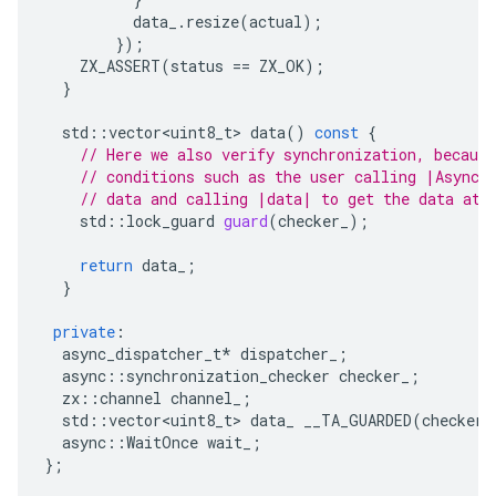
data_
.
resize
(
actual
);
});
ZX_ASSERT
(
status
==
ZX_OK
);
}
std
::
vector<uint8_t>
data
()
const
{
// Here we also verify synchronization, because
// conditions such as the user calling |AsyncR
// data and calling |data| to get the data at 
std
::
lock_guard
guard
(
checker_
);
return
data_
;
}
private
:
async_dispatcher_t
*
dispatcher_
;
async
::
synchronization_checker
checker_
;
zx
::
channel
channel_
;
std
::
vector<uint8_t>
data_
__TA_GUARDED
(
checker_
async
::
WaitOnce
wait_
;
};