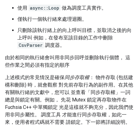
使用
async::Loop
做為調度工具實作。
僅執行一個執行緒來處理迴圈。
只刪除該執行緒上的向上呼叫目標，並取消之後的向
上呼叫 例如，在發布至該目錄的工作中刪除
CsvParser
調度器。
由於相同的執行緒會叫用非同步回呼並刪除執行個體， 這
些作業之間必須有指定的順序
上述模式的常見情況是確保
同步存取權
： 物件存取 (包括建
構和刪除) 時，就會觀察 對先前存取行為的副作用。在其他
有關執行緒的文獻中，您可以 並查看「同步存取權」
一詞
總是與鎖定有關。例如， 先花 Mutex 鎖定再存取物件在
Fuchsia C++ 中單獨鎖定 光是這樣就不夠充分，因此我們使
用非同步屬性。 調度工具 才能進行同步存取權，如此一
來，使用者程式碼就不需要 請鎖定。下一節將詳細說明。