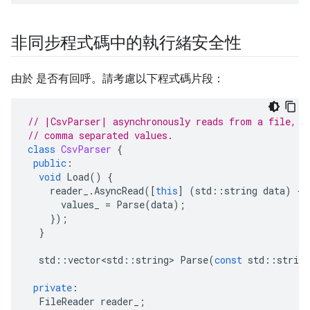
非同步程式碼中的執行緒安全性
由於 是否有回呼。請考慮以下程式碼片段：
// |CsvParser| asynchronously reads from a file, a
// comma separated values.
class
CsvParser
{
public
:
void
Load
()
{
reader_
.
AsyncRead
([
this
]
(
std
::
string
data
)
{
values_
=
Parse
(
data
);
});
}
std
::
vector<std
::
string
>
Parse
(
const
std
::
string
private
:
FileReader
reader_
;