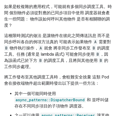
如果是較複雜的應用程式，可能就有多個同步調度工具。時
間 個別物件必須從對應的已同步項目中使用 調度器就會產
生一些問題： 物件該如何呼叫其他物件 是否有相關聯的調
度？
這種限時測試的做法 是讓物件在彼此之間傳送訊息 而不是
同步呼叫各自的例項方法真的 可能表示如果物件
A
需要對
B
物件執行操作，
A
就會 將非同步工作發布至
B
的調度
工具。任務 (通常是 lambda 函式) 可能會同步使用
B
，因
為該函式已於下方
B
的調度工具，且將與其他使用
B
的
工作同步處理。
將工作發布至其他調度工具時，會較難安全捨棄 這類 Pod
會在接收端物件超出範圍時發出以下提供一些方法：
其中一個可能同時使用
async_patterns::DispatcherBound
和 並呼叫儲
存在不同同步項目的子項物件 調度器。
之一可以使用
async_patterns::Receiver
讓其他