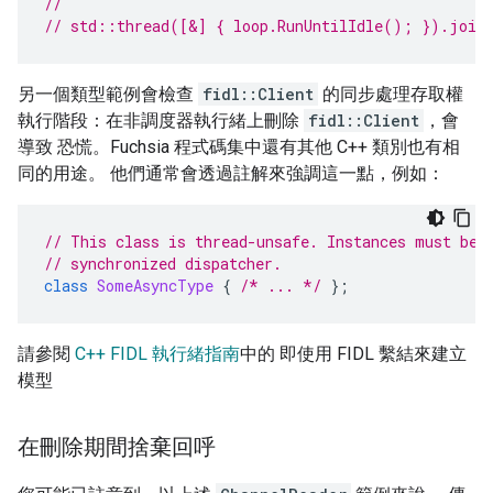
//
// std::thread([&] { loop.RunUntilIdle(); }).join
另一個類型範例會檢查
fidl::Client
的同步處理存取權
執行階段：在非調度器執行緒上刪除
fidl::Client
，會
導致 恐慌。Fuchsia 程式碼集中還有其他 C++ 類別也有相
同的用途。 他們通常會透過註解來強調這一點，例如：
// This class is thread-unsafe. Instances must be 
// synchronized dispatcher.
class
SomeAsyncType
{
/* ... */
};
請參閱
C++ FIDL 執行緒指南
中的 即使用 FIDL 繫結來建立
模型
在刪除期間捨棄回呼