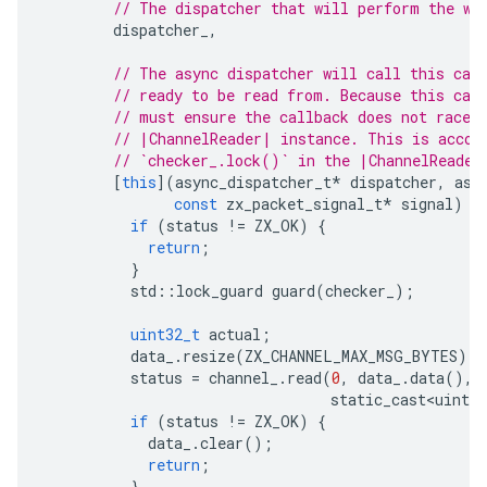
// The dispatcher that will perform the wa
dispatcher_
,
// The async dispatcher will call this cal
// ready to be read from. Because this cal
// must ensure the callback does not race 
// |ChannelReader| instance. This is accom
// `checker_.lock()` in the |ChannelReader
[
this
](
async_dispatcher_t
*
dispatcher
,
asy
const
zx_packet_signal_t
*
signal
)
{
if
(
status
!=
ZX_OK
)
{
return
;
}
std
::
lock_guard
guard
(
checker_
);
uint32_t
actual
;
data_
.
resize
(
ZX_CHANNEL_MAX_MSG_BYTES
);
status
=
channel_
.
read
(
0
,
data_
.
data
(),
static_cast<uint32
if
(
status
!=
ZX_OK
)
{
data_
.
clear
();
return
;
}