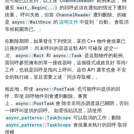
您可能已註意到，以上述
ChannelReader
範例來說， 傳
遞至
wait_.Begin(...)
的回呼必須在通知的情況下遭到
捨棄， 呼叫失敗，但當
ChannelReader
遭到刪除。的確
是
async::WaitOnce
的
說明文件
中提到「自動」 會取消
等候範圍而已。」
在刪除期間，如果發生下列情況，某些 C++ 物件會捨棄已
註冊的回呼： 尚未呼叫的容器這類 API 可確保
提交一
次
。
async::Wait
和
async::Task
是這類物件的範例。
當回呼參照擁有的單一接收器時，這個樣式成效良好 等待/
工作，也就是回呼是指向上呼叫。這些 API 通常也會 不安
全的執行緒，並且需要上述「同步存取權」
。
相反地，即使
async::PostTask
也可能呼叫提供的回
呼，即使 回呼物件則會遭到刪除。事實
上，
async::PostTask
會 除非非同步調度器已關閉，否則
一律呼叫提供的回呼。 如需張貼訊息，請使用
async_patterns::TaskScope
可以取消的工作：刪除
async_patterns::TaskScope
會捨棄未執行的回呼 取得
授權