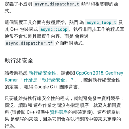
定義了不透明
async_dispatcher_t
類型和相關聯的函
式。
這個調度工具介面有數種
實作
。熱門 為
async_loop_t
及
其 C++ 包裝函式
async::Loop
。執行非同步工作的程式庫
通常不會知道具體實作內容。而是 會透過
async_dispatcher_t*
介面呼叫函式。
執行緒安全
讀者應熟悉
執行緒安全性
。請參閱
CppCon 2018: Geoffrey
Romer 「什麼是「執行緒安全」？」
，瞭解執行緒安全性
的定義， 獲得 Google C++ 團隊背書。
只要能維持執行緒安全性的程式，就能避免發生資料競爭：
廣泛、讀取和 這些作業之間沒有指定順序，就寫入相同資
料 (請參閱 C++ 標準中
資料競爭
的精確定義)。這些選舉結
果 是錯誤的來源，因為它們會在執行階段中帶來未定義的
行為。