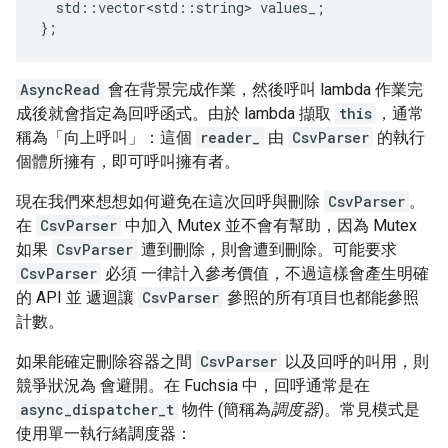
std
::
vector<std
::
string
>
values_
;
};
AsyncRead
會在背景完成作業，然後呼叫 lambda 作業完
成後就會指定為回呼函式。由於 lambda 擷取
this
，通常
稱為「向上呼叫」：這個
reader_
由
CsvParser
的執行
個體所擁有，即可呼叫擁有者。
現在我們來想想如何避免在這次回呼與刪除
CsvParser
。
在
CsvParser
中加入 Mutex 並不會有幫助，因為 Mutex
如果
CsvParser
遭到刪除，則會遭到刪除。可能要求
CsvParser
必須 一律計入參考價值，不過這樣會產生明確
的 API 並 遞迴讓
CsvParser
參照的所有項目也都能參照
計數。
如果能確定刪除容器之間
CsvParser
以及回呼的叫用，則
競爭狀況為 會避開。在 Fuchsia 中，回呼通常是在
async_dispatcher_t
物件 (簡稱為
調度器
)。常見模式是
使用單一執行緒調度器：