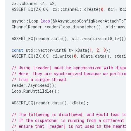
zx
::
channel
c1
,
c2
;
ASSERT_EQ
(
ZX_OK
,
zx
::
channel
::
create
(
0
,
&
c1
,
&
c2
)
async
::
Loop
loop
(
&
kAsyncLoopConfigNeverAttachToThr
ChannelReader
reader
{
loop
.
dispatcher
(),
std
::
move
(
ASSERT_EQ
(
reader
.
data
(),
std
::
vector<uint8_t>
{});
const
std
::
vector<uint8_t>
kData
{
1
,
2
,
3
};
ASSERT_EQ
(
ZX_OK
,
c2
.
write
(
0
,
kData
.
data
(),
static_
// Using |reader| must be synchronized with dispat
// Here, they are synchronized because we perform 
// from a single thread.
reader
.
AsyncRead
();
loop
.
RunUntilIdle
();
ASSERT_EQ
(
reader
.
data
(),
kData
);
// The following is disallowed, and would lead to 
// If the dispatcher is running from a different t
// ensure that |reader| is not used in the meantim