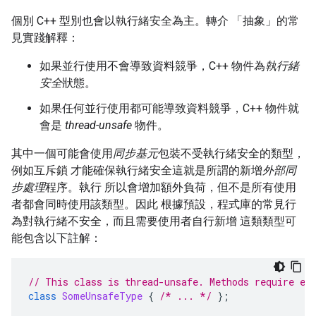
個別 C++ 型別也會以執行緒安全為主。轉介 「抽象」
的常
見實踐解釋：
如果並行使用不會導致資料競爭，C++ 物件為
執行緒
安全
狀態。
如果任何並行使用都可能導致資料競爭，C++ 物件就
會是
thread-unsafe
物件。
其中一個可能會使用
同步基元
包裝不受執行緒安全的類型，
例如互斥鎖 才能確保執行緒安全這就是所謂的新增
外部同
步處理
程序。執行 所以會增加額外負荷，但不是所有使用
者都會同時使用該類型。因此 根據預設，程式庫的常見行
為對執行緒不安全，而且需要使用者自行新增 這類類型可
能包含以下註解：
// This class is thread-unsafe. Methods require ex
class
SomeUnsafeType
{
/* ... */
};