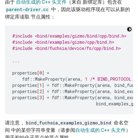
由于
自动生成的 C++ 头文件
（来自 新绑定库）包含在
parent-driver.cc
中，因此该驱动程序现在可以从新的
绑定库读取 节点属性：
#include <bind/examples/gizmo/bind/cpp/bind.h>
#include <bind/examples/gizmo/cpp/bind.h>
#include <bind/fuchsia/device/fs/cpp/bind.h>
...
properties
[
0
]
=
fdf
::
MakeProperty
(
arena
,
1
/* BIND_PROTOCOL *
properties
[
1
]
=
fdf
::
MakeProperty
(
arena
,
bind_fuch
properties
[
2
]
=
fdf
::
MakeProperty
(
arena
,
bind_exam
properties
[
3
]
=
fdf
::
MakeProperty
(
arena
,
bind_exam
bind_examples_gi
请注意，
bind_fuchsia_examples_gizmo_bind
命名空
间 中的某些字符串变量（请参阅
自动生成的 C++ 头文件
）
用于初始化子节点的节点属性。