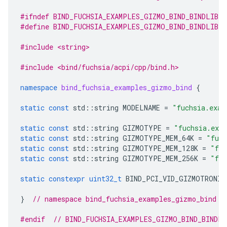
#ifndef BIND_FUCHSIA_EXAMPLES_GIZMO_BIND_BINDLIB_
#define BIND_FUCHSIA_EXAMPLES_GIZMO_BIND_BINDLIB_
#include <string>
#include <bind/fuchsia/acpi/cpp/bind.h>
namespace
bind_fuchsia_examples_gizmo_bind
{
static
const
std
::
string
MODELNAME
=
"fuchsia.exam
static
const
std
::
string
GIZMOTYPE
=
"fuchsia.exa
static
const
std
::
string
GIZMOTYPE_MEM_64K
=
"fuch
static
const
std
::
string
GIZMOTYPE_MEM_128K
=
"fuc
static
const
std
::
string
GIZMOTYPE_MEM_256K
=
"fuc
static
constexpr
uint32_t
BIND_PCI_VID_GIZMOTRONIC
}
// namespace bind_fuchsia_examples_gizmo_bind
#endif  
// BIND_FUCHSIA_EXAMPLES_GIZMO_BIND_BINDLI