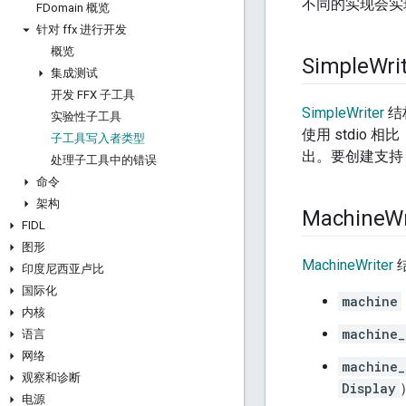
不同的实现会
FDomain 概览
针对 ffx 进行开发
概览
Simple
Wri
集成测试
开发 FFX 子工具
SimpleWriter
结
实验性子工具
使用 stdio 
子工具写入者类型
出。要创建支持 Si
处理子工具中的错误
命令
架构
Machine
Wr
FIDL
图形
MachineWriter
结
印度尼西亚卢比
国际化
machine
内核
machine_
语言
网络
machine_
观察和诊断
Display
电源