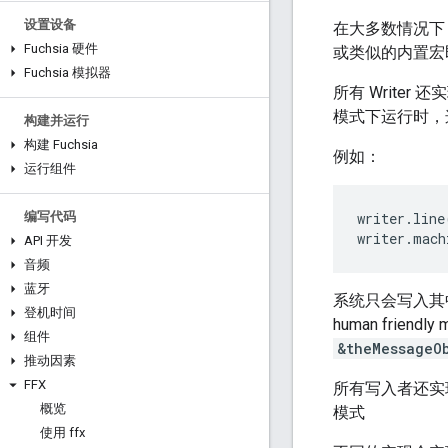
设置设备
在大多数情况下
Fuchsia 硬件
或类似的内置宏
Fuchsia 模拟器
所有 Write
模式下运行时，
构建并运行
构建 Fuchsia
例如：
运行组件
编写代码
writer
.
line
writer
.
mach
API 开发
音频
蓝牙
系统只会写入其中
登机时间
human fri
组件
&theMessageO
推动因素
FFX
所有写入者还
概览
模式
使用 ffx