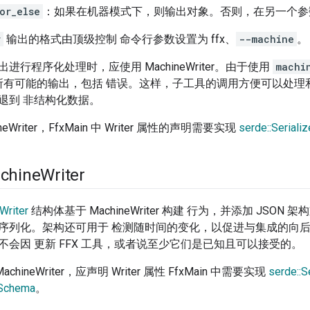
or_else
：如果在机器模式下，则输出对象。否则，在另一个参
r
输出的格式由顶级控制 命令行参数设置为 ffx、
--machine
。
进行程序化处理时，应使用 MachineWriter。由于使用
machi
) 用于所有可能的输出，包括 错误。这样，子工具的调用方便可以处
退到 非结构化数据。
eWriter，FfxMain 中 Writer 属性的声明需要实现
serde::Serializ
chine
Writer
Writer
结构体基于 MachineWriter 构建 行为，并添加 JS
序列化。架构还可用于 检测随时间的变化，以促进与集成的向后
不会因 更新 FFX 工具，或者说至少它们是已知且可以接受的。
MachineWriter，应声明 Writer 属性 FfxMain 中需要实现
serde::S
nSchema
。