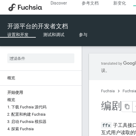
Discover
参考文档
新变化
开源平台的开发者文档
设置和开发
测试和调试
参与
误。
概览
Fuchsia
Fuchs
开始使用
概览
编剧
1
.
下载 Fuchsia 源代码
2
.
配置和构建 Fuchsia
3
.
启动 Fuchsia 模拟器
ffx
子工具接
4
.
探索 Fuchsia
互式用户读取的