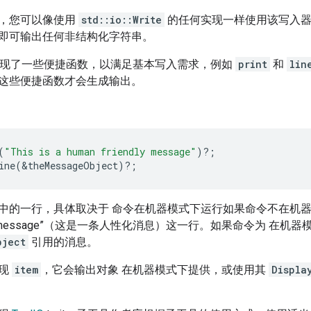
，您可以像使用
std::io::Write
的任何实现一样使用该写入
即可输出任何非结构化字符串。
r 还实现了一些便捷函数，以满足基本写入需求，例如
print
和
lin
这些便捷函数才会生成输出。
(
"This is a human friendly message"
)
?
;
ine
(
&
theMessageObject
)
?
;
的一行，具体取决于 命令在机器模式下运行如果命令不在机器模式下，
endly message”（这是一条人性化消息）这一行。如果命令为 在
bject
引用的消息。
实现
item
，它会输出对象 在机器模式下提供，或使用其
Displa