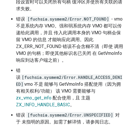
段设置时可以关闭所有句柄 缓冲区并使所有关联的请
求失败。
错误
[fuchsia.sysmem2/Error.NOT_FOUND]
- vmo
不是系统内存 VMO。强和弱系统内存 VMO 都可以传
递给此调用，并且 传入此调用本身的 VMO 句柄会保
留 VMO 的信息 才能响应此调用。因此
ZX_ERR_NOT_FOUND 错误不会含糊不清（即使 调用
VMO 的句柄；即使其他标识名已关闭 在 GetVmoInfo
响应到达客户端之前）。
错
误
[fuchsia.sysmem2/Error.HANDLE_ACCESS_DENI
ED]
vmo 不是 能够与 GetVmoInfo 搭配使用（因为拥
有相关权利/功能） 该 VMO 需要能够与
zx_vmo_get_info
配合使用，且 主题
ZX_INFO_HANDLE_BASIC
。
错误
[fuchsia.sysmem2/Error.UNSPECIFIED]
对
于 未指明的原因。如需了解详情，请参阅日志。