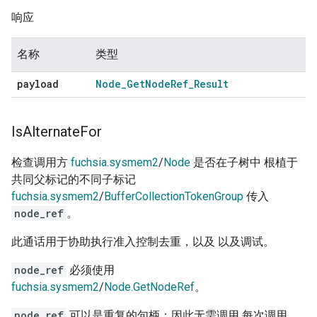
响应
名称
类型
payload
Node
_
Get
Node
Ref
_
Result
Is
Alternate
For
检查调用方
fuchsia.sysmem2
/
Node
是否在子树中 根植于
共同父标记的不同子标记
fuchsia.sysmem2
/
BufferCollectionTokenGroup
传入
node_ref
。
此通话用于协助执行准入控制去重，以及 以及调试。
node_ref
必须使用
fuchsia.sysmem2
/
Node.GetNodeRef
。
node_ref
可以是重复的句柄；因此无需调用 每次调用