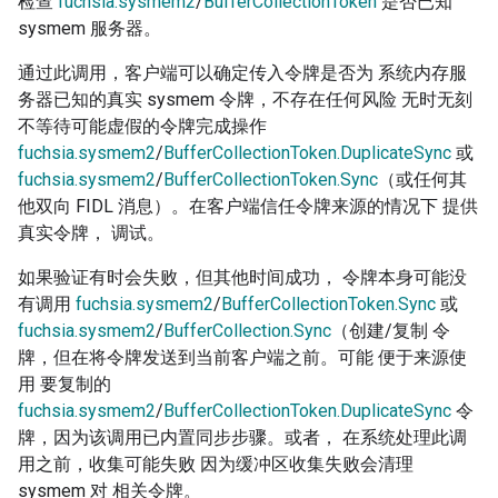
检查
fuchsia.sysmem2
/
BufferCollectionToken
是否已知
sysmem 服务器。
通过此调用，客户端可以确定传入令牌是否为 系统内存服
务器已知的真实 sysmem 令牌，不存在任何风险 无时无刻
不等待可能虚假的令牌完成操作
fuchsia.sysmem2
/
BufferCollectionToken.DuplicateSync
或
fuchsia.sysmem2
/
BufferCollectionToken.Sync
（或任何其
他双向 FIDL 消息）。在客户端信任令牌来源的情况下 提供
真实令牌， 调试。
如果验证有时会失败，但其他时间成功， 令牌本身可能没
有调用
fuchsia.sysmem2
/
BufferCollectionToken.Sync
或
fuchsia.sysmem2
/
BufferCollection.Sync
（创建/复制 令
牌，但在将令牌发送到当前客户端之前。可能 便于来源使
用 要复制的
fuchsia.sysmem2
/
BufferCollectionToken.DuplicateSync
令
牌，因为该调用已内置同步步骤。或者， 在系统处理此调
用之前，收集可能失败 因为缓冲区收集失败会清理
sysmem 对 相关令牌。