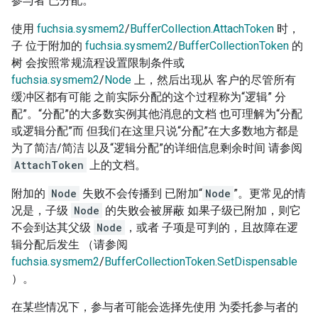
参与者 已分配。
使用
fuchsia.sysmem2
/
BufferCollection.AttachToken
时，
子 位于附加的
fuchsia.sysmem2
/
BufferCollectionToken
的
树 会按照常规流程设置限制条件或
fuchsia.sysmem2
/
Node
上，然后出现从 客户的尽管所有
缓冲区都有可能 之前实际分配的这个过程称为“逻辑” 分
配”。“分配”的大多数实例其他消息的文档 也可理解为“分配
或逻辑分配”而 但我们在这里只说“分配”在大多数地方都是
为了简洁/简洁 以及“逻辑分配”的详细信息剩余时间 请参阅
AttachToken
上的文档。
附加的
Node
失败不会传播到 已附加“
Node
”。更常见的情
况是，子级
Node
的失败会被屏蔽 如果子级已附加，则它
不会到达其父级
Node
，或者 子项是可判的，且故障在逻
辑分配后发生 （请参阅
fuchsia.sysmem2
/
BufferCollectionToken.SetDispensable
）。
在某些情况下，参与者可能会选择先使用 为委托参与者的