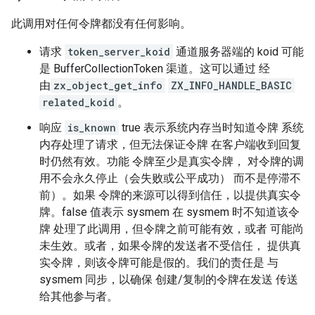
此调用对任何令牌都没有任何影响。
请求
token_server_koid
通道服务器端的 koid 可能
是 BufferCollectionToken 渠道。这可以通过 经
由
zx_object_get_info
ZX_INFO_HANDLE_BASIC
related_koid
。
响应
is_known
true 表示系统内存当时知道令牌 系统
内存处理了请求，但无法保证令牌 在客户端收到回复
时仍然有效。功能 令牌至少是真实令牌， 对令牌的调
用不会永久停止（会失败或公平成功） 而不是停滞不
前）。如果 令牌的来源可以得到信任，以提供真实令
牌。false 值表示 sysmem 在 sysmem 时不知道该令
牌 处理了此调用，但令牌之前可能有效，或者 可能尚
未生效。或者，如果令牌的发送者不受信任， 提供真
实令牌，则该令牌可能是假的。我们的责任是 与
sysmem 同步，以确保 创建/复制的令牌在发送 传送
给其他参与者。