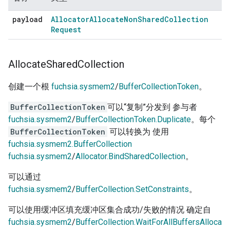
payload
Allocator
Allocate
Non
Shared
Collection
Request
Allocate
Shared
Collection
创建一个根
fuchsia.sysmem2
/
BufferCollectionToken
。
BufferCollectionToken
可以“复制”分发到 参与者
fuchsia.sysmem2
/
BufferCollectionToken.Duplicate
。每个
BufferCollectionToken
可以转换为 使用
fuchsia.sysmem2.BufferCollection
fuchsia.sysmem2
/
Allocator.BindSharedCollection
。
可以通过
fuchsia.sysmem2
/
BufferCollection.SetConstraints
。
可以使用缓冲区填充缓冲区集合成功/失败的情况 确定自
fuchsia.sysmem2
/
BufferCollection.WaitForAllBuffersAlloca