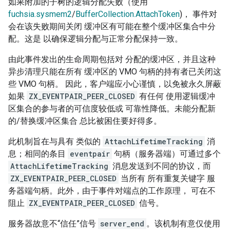
如果附加的子树的逻辑分配失败（使用
fuchsia.sysmem2
/
BufferCollection.AttachToken
)， 事件对
会在该失败期间关闭 缓冲区有可能在整个缓冲区集合中分
配。这是 以确保逻辑分配与正常分配保持一致。
由此事件发出的生命周期包括对 分配的缓冲区，并且这种
异步清理只能在所有 缓冲区的 VMO 句柄的持有者已关闭这
些 VMO 句柄。 因此，客户端应小心谨慎，以免被永久屏蔽
如果
ZX_EVENTPAIR_PEER_CLOSED
有任何 使用逻辑缓冲
区集合的参与者的可信度较低或 可靠性降低。未能分配新
的/替换缓冲区集合 总比被困住要好得多。
此机制旨在与具有 类似的
AttachLifetimeTracking
消
息；相同的条目
eventpair
句柄（服务器端）可通过多个
AttachLifetimeTracking
消息发送到不同的协议，而
ZX_EVENTPAIR_PEER_CLOSED
当所有 所有重复关键字 服
务器端句柄。此外，由于事件对端点的工作原理， 可在不
阻止
ZX_EVENTPAIR_PEER_CLOSED
信号。
服务器故意不“信任”信号
server_end
。该机制有意仅使用