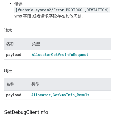
错误
[fuchsia.sysmem2/Error.PROTOCOL_DEVIATION]
vmo 字段 或者请求字段存在其他问题。
请求
名称
类型
payload
Allocator
Get
Vmo
Info
Request
响应
名称
类型
payload
Allocator
_
Get
Vmo
Info
_
Result
Set
Debug
Client
Info