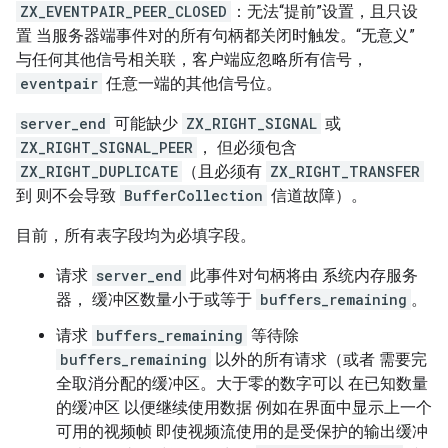
ZX_EVENTPAIR_PEER_CLOSED
：无法“提前”设置，且只设
置 当服务器端事件对的所有句柄都关闭时触发。“无意义”
与任何其他信号相关联，客户端应忽略所有信号，
eventpair
任意一端的其他信号位。
server_end
可能缺少
ZX_RIGHT_SIGNAL
或
ZX_RIGHT_SIGNAL_PEER
， 但必须包含
ZX_RIGHT_DUPLICATE
（且必须有
ZX_RIGHT_TRANSFER
到 则不会导致
BufferCollection
信道故障）。
目前，所有表字段均为必填字段。
请求
server_end
此事件对句柄将由 系统内存服务
器， 缓冲区数量小于或等于
buffers_remaining
。
请求
buffers_remaining
等待除
buffers_remaining
以外的所有请求（或者 需要完
全取消分配的缓冲区。大于零的数字可以 在已知数量
的缓冲区 以便继续使用数据 例如在界面中显示上一个
可用的视频帧 即使视频流使用的是受保护的输出缓冲