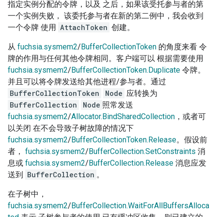
指定实例分配的令牌，以及 之后，如果该受托参与者的第
一个实例失败， 该委托参与者在新的第二例中，我会收到
一个令牌 使用
AttachToken
创建。
从
fuchsia.sysmem2
/
BufferCollectionToken
的角度来看 令
牌的作用与任何其他令牌相同。客户端可以 根据需要使用
fuchsia.sysmem2
/
BufferCollectionToken.Duplicate
令牌。
并且可以将令牌发送给其他进程/参与者。通过
BufferCollectionToken
Node
应转换为
BufferCollection
Node
照常发送
fuchsia.sysmem2
/
Allocator.BindSharedCollection
，或者可
以关闭 在不会导致子树故障的情况下
fuchsia.sysmem2
/
BufferCollectionToken.Release
。假设前
者，
fuchsia.sysmem2
/
BufferCollection.SetConstraints
消
息或
fuchsia.sysmem2
/
BufferCollection.Release
消息应发
送到
BufferCollection
。
在子树中，
fuchsia.sysmem2
/
BufferCollection.WaitForAllBuffersAlloca