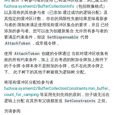
ted
表示 子树参与者的使用 已有缓冲区收集，则已建立的
fuchsia.sysmem2
/
BufferCollectionInfo
（包括映像格式）
以及现有的其他参与者（已添加 通过成功的逻辑分配）及
其指定的缓冲区计数， 存在的局限性失败结果意味着新参
与者的 限制来满足使用现有缓冲区集合的要求，并且 已经
添加的参与者。您可以改为创建新集合 允许所有参与者的
要满足约束条件，假设
SetDispensable
代替
AttachToken
，或常规令牌 。
使用
AttachToken
创建的令牌通过 当前对缓冲区收集有
效的所有约束条件，加上 正在考虑的附加令牌加上附件下
的子令牌 令牌本身不是附加的令牌，也不在此类令牌之
下。 此子树下的其他子树被视为逻辑树 分配。
将现有缓冲区分配给参与者
fuchsia.sysmem2
/
BufferCollectionConstraints.min_buffer_
count_for_camping
等采用先到先得的原则，但子级无法在
逻辑上分配 在其所有父级都发送
SetConstraints
之前。
另请参阅