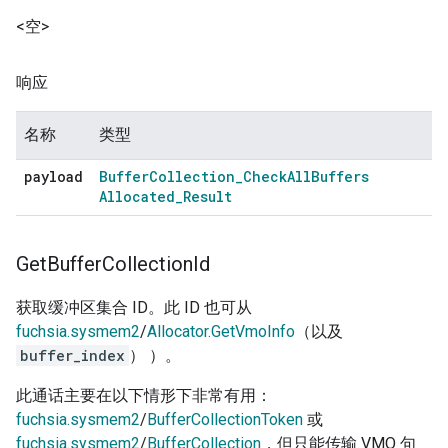
<空>
响应
名称
类型
payload
Buffer
Collection
_
Check
All
Buffers
Allocated
_
Result
Get
Buffer
Collection
Id
获取缓冲区集合 ID。此 ID 也可从
fuchsia.sysmem2
/
Allocator.GetVmoInfo
（以及
buffer_index
） ）。
此通话主要在以下情形下非常有用：
fuchsia.sysmem2
/
BufferCollectionToken
或
fuchsia.sysmem2
/
BufferCollection
，但只能传输 VMO 句