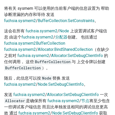
将有关 sysmem 可以使用的当前客户端的信息设置为 帮助
诊断泄漏的内存和等待 发送
fuchsia.sysmem2
/
BufferCollection.SetConstraints
。
这会在所有
fuchsia.sysmem2
/
Node
上设置调试客户端信
息 由这个
fuchsia.sysmem2
/
分配器
创建。 包括通过
fuchsia.sysmem2
BufferCollection
fuchsia.sysmem2
/
Allocator.BindSharedCollection
（在缺少
之前对
fuchsia.sysmem2
/
Allocator.SetDebugClientInfo
的
任何调用， 这些
BufferCollection
与 上交令牌以创建
BufferCollection
）。
随后，此信息可以按
Node
替换 发送
fuchsia.sysmem2
/
Node.SetDebugClientInfo
。
发送
fuchsia.sysmem2
/
Allocator.SetDebugClientInfo
一次
Allocator
是确保所有
fuchsia.sysmem2
/
节点
将至少包含
一些调试客户端信息 而且比单独发送相同的调试信息更高
效 通过
fuchsia.sysmem2
/
Node.SetDebugClientInfo
获取