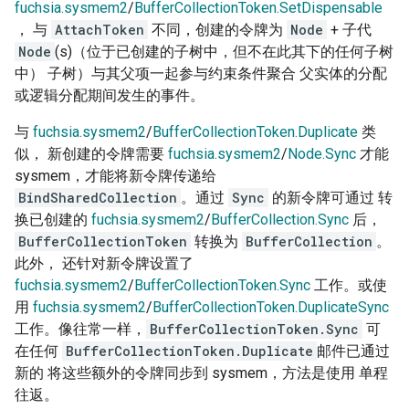
fuchsia.sysmem2
/
BufferCollectionToken.SetDispensable
， 与
AttachToken
不同，创建的令牌为
Node
+ 子代
Node
(s)（位于已创建的子树中，但不在此其下的任何子树
中） 子树）与其父项一起参与约束条件聚合 父实体的分配
或逻辑分配期间发生的事件。
与
fuchsia.sysmem2
/
BufferCollectionToken.Duplicate
类
似， 新创建的令牌需要
fuchsia.sysmem2
/
Node.Sync
才能
sysmem，才能将新令牌传递给
BindSharedCollection
。通过
Sync
的新令牌可通过 转
换已创建的
fuchsia.sysmem2
/
BufferCollection.Sync
后，
BufferCollectionToken
转换为
BufferCollection
。
此外， 还针对新令牌设置了
fuchsia.sysmem2
/
BufferCollectionToken.Sync
工作。或使
用
fuchsia.sysmem2
/
BufferCollectionToken.DuplicateSync
工作。像往常一样，
BufferCollectionToken.Sync
可
在任何
BufferCollectionToken.Duplicate
邮件已通过
新的 将这些额外的令牌同步到 sysmem，方法是使用 单程
往返。