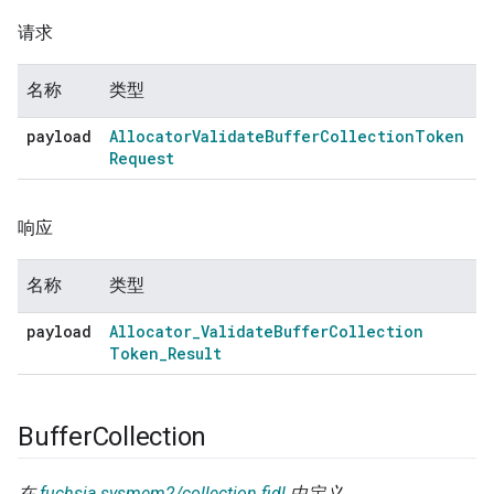
请求
名称
类型
payload
Allocator
Validate
Buffer
Collection
Token
Request
响应
名称
类型
payload
Allocator
_
Validate
Buffer
Collection
Token
_
Result
Buffer
Collection
在
fuchsia.sysmem2/collection.fidl
中定义