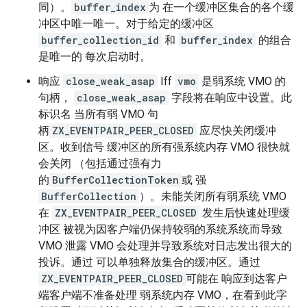
同）。
buffer_index
为 在一个缓冲区集合的各个缓
冲区中唯一唯一。对于给定的缓冲区
buffer_collection_id
和
buffer_index
的组合
是唯一的 每次启动时。
响应
close_weak_asap
Iff
vmo
是弱系统 VMO 的
句柄，
close_weak_asap
字段将在响应中设置。此
标识名 当所有弱 VMO 句
柄
ZX_EVENTPAIR_PEER_CLOSED
应尽快关闭缓冲
区。收到信号 缓冲区的所有强系统内存 VMO 很快就
会关闭 （包括通过强有力
的
BufferCollectionToken
或 强
BufferCollection
）。未能关闭所有弱系统 VMO
在
ZX_EVENTPAIR_PEER_CLOSED
发生后快速处理缓
冲区 被视为因客户端仍保持较弱的系统系统而导致
VMO 泄露 VMO 会处理并导致系统对日志发出很大的
投诉。通过 可以单独释放集合的缓冲区。通过
ZX_EVENTPAIR_PEER_CLOSED
可能在 响应到达客户
端客户端不准备处理 弱系统内存 VMO，在看到此字