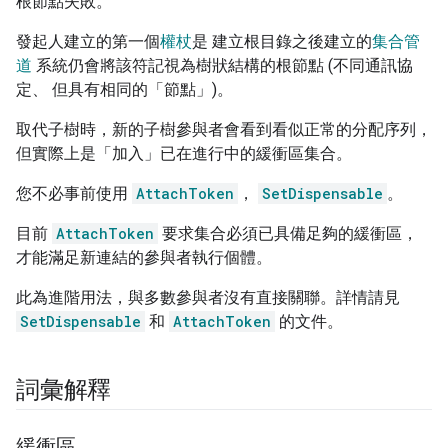
根節點失敗。
發起人建立的第一個
權杖
是 建立根目錄之後建立的
集合管
道
系統仍會將該符記視為樹狀結構的根節點 (不同通訊協
定、 但具有相同的「節點」)。
取代子樹時，新的子樹參與者會看到看似正常的分配序列，
但實際上是「加入」已在進行中的緩衝區集合。
您不必事前使用
AttachToken
，
SetDispensable
。
目前
AttachToken
要求集合必須已具備足夠的緩衝區，
才能滿足新連結的參與者執行個體。
此為進階用法，與多數參與者沒有直接關聯。詳情請見
SetDispensable
和
AttachToken
的文件。
詞彙解釋
緩衝區