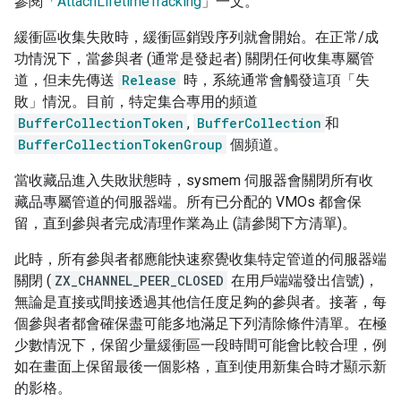
參閱「
AttachLifetimeTracking
」一文。
緩衝區收集失敗時，緩衝區銷毀序列就會開始。在正常/成
功情況下，當參與者 (通常是發起者) 關閉任何收集專屬管
道，但未先傳送
Release
時，系統通常會觸發這項「失
敗」情況。目前，特定集合專用的頻道
BufferCollectionToken
,
BufferCollection
和
BufferCollectionTokenGroup
個頻道。
當收藏品進入失敗狀態時，sysmem 伺服器會關閉所有收
藏品專屬管道的伺服器端。所有已分配的 VMOs 都會保
留，直到參與者完成清理作業為止 (請參閱下方清單)。
此時，所有參與者都應能快速察覺收集特定管道的伺服器端
關閉 (
ZX_CHANNEL_PEER_CLOSED
在用戶端端發出信號)，
無論是直接或間接透過其他信任度足夠的參與者。接著，每
個參與者都會確保盡可能多地滿足下列清除條件清單。在極
少數情況下，保留少量緩衝區一段時間可能會比較合理，例
如在畫面上保留最後一個影格，直到使用新集合時才顯示新
的影格。