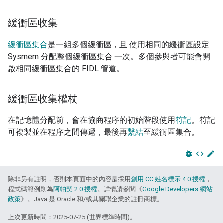
緩衝區收集
緩衝區集合
是一組多個緩衝區，且 使用相同的緩衝區設定
Sysmem 分配整個緩衝區集合 一次。多個參與者可能會開
啟相同緩衝區集合的 FIDL 管道。
緩衝區收集權杖
在記憶體分配前，會在協商程序的初始階段使用
符記
。符記
可複製並在程序之間傳遞，最後再
繫結
至緩衝區集合。
bug_report
code
edit
除非另有註明，否則本頁面中的內容是採用
創用 CC 姓名標示 4.0 授權
，
程式碼範例則為
阿帕契 2.0 授權
。詳情請參閱《
Google Developers 網站
政策
》。Java 是 Oracle 和/或其關聯企業的註冊商標。
上次更新時間：2025-07-25 (世界標準時間)。