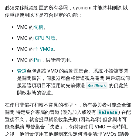
必須先移除緩衝區的所有參照，sysmem 才能將其刪除 以
便重複使用以下是符合規定的功能：
VMO 的
句柄
。
VMO 的
CPU 對應
。
VMO 的
子 VMOs
。
VMO 的
Pin
，供硬體使用。
管道
至包含該 VMO 的緩衝區集合。系統 不論該關閉
是關閉廣告，伺服器都會將管道視為關閉 用戶端或伺
服器這項項目不適用於先前傳送
SetWeak
的仍處於
開啟狀態的管道。
在使用非偏好和較不常見的模型下，所有參與者可能會全部
關閉 特定集合專屬的管道 (優先加入或沒有
Release
) 在配
置後不久，就會提早觸發收集失敗 (因為為零) 但參與者可
能會繼續 即使集合「失敗」，仍持續使用 VMO 一段時間。
之後，他們會使用其他機制來決定何時要清理 VMOs (請參