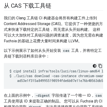
从 CAS 下载工具链
我们的 Clang 工具链 CI 构建器会将所有构建工件上传到
Content Addressed Storage (CAS)。它提供了一种便捷的方
式来快速下载特定的工具链，而无需从头开始构建。 这样
可以大大加快对工具链问题的调查速度，因为您无需在构建
Fuchsia 的基础上花费大量时间来构建 LLVM。
以下示例展示了如何从头开始安装
cas
工具，并将特定工
具链下载到语料库目录中：
$
cipd
install
infra/tools/luci/cas/linux-amd64
la
$
./luci/cas
download
-cas-instance
chromium-swarm
ad53e1f315a849955190594fde6b07e11e76b40563db577
在上面的示例中，
-digest
字段传递了一个唯一 ID，
cas
工具使用该 ID 来提取正确的制品。 您可以从 Fuchsia 的 CI
构建器中获取
digest
，方法是选择您要从中获取工具链的