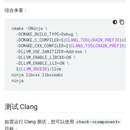
综合来看：
cmake
-GNinja
\
-DCMAKE_BUILD_TYPE
=
Debug
\
-DCMAKE_C_COMPILER
=
${
CLANG_TOOLCHAIN_PREFIX
}
cla
-DCMAKE_CXX_COMPILER
=
${
CLANG_TOOLCHAIN_PREFIX
}
c
-DLLVM_USE_SANITIZER
=
Address
\
-DLLVM_ENABLE_LIBCXX
=
ON
\
-DLLVM_ENABLE_LLD
=
ON
\
${
LLVM_SRCDIR
}
/llvm

ninja
libcxx
libcxxabi

测试 Clang
如需运行 Clang 测试，您可以使用
check-<component>
目标：