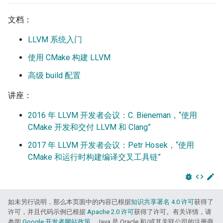
文档：
LLVM 系统入门
使用 CMake 构建 LLVM
高级 build 配置
讲座：
2016 年 LLVM 开发者会议：C. Bieneman，“使用
CMake 开发和交付 LLVM 和 Clang”
2017 年 LLVM 开发者会议：Petr Hosek，“使用
CMake 和运行时构建编译交叉工具链”
bug_report
code
edit
如未另行说明，那么本页面中的内容已根据
知识共享署名 4.0 许可
获得了
许可，并且代码示例已根据
Apache 2.0 许可
获得了许可。有关详情，请
参阅
Google 开发者网站政策
。Java 是 Oracle 和/或其关联公司的注册商