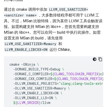
通过在 cmake 调用中添加
LLVM_USE_SANITIZER=
<sanitizer name>
，大多数排错程序都可用于 LLVM 工
具。不过，MSan 比较特殊，因为某些 LLVM 工具会触发误
报。如需构建支持 MSan 的 libc++，您首先需要构建支持
MSan 的 libc++。您可以在同一 build 中执行此操作。如需
设置支持 MSan 的 build，请先使用
LLVM_USE_SANITIZER=Memory
和
LLVM_ENABLE_LIBCXX=ON
运行 CMake。
cmake
-GNinja
\
-DCMAKE_BUILD_TYPE
=
Debug
\
-DCMAKE_C_COMPILER
=
${
CLANG_TOOLCHAIN_PREFIX
}
cla
-DCMAKE_CXX_COMPILER
=
${
CLANG_TOOLCHAIN_PREFIX
}
c
-DLLVM_ENABLE_PROJECTS
=
"clang;clang-tools-extra
-DLLVM_USE_SANITIZER
=
Memory
\
-DLLVM_ENABLE_LIBCXX
=
ON
\
-DLLVM_ENABLE_LLD
=
ON
\
${
LLVM_SRCDIR
}