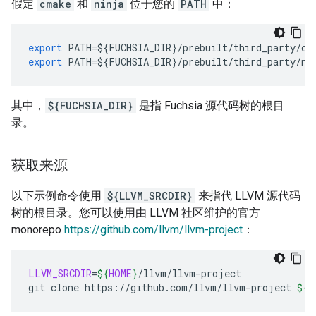
假定
cmake
和
ninja
位于您的
PATH
中：
export
PATH
=$
{
FUCHSIA_DIR
}
/
prebuilt
/
third_party
/
cm
export
PATH
=$
{
FUCHSIA_DIR
}
/
prebuilt
/
third_party
/
ni
其中，
${FUCHSIA_DIR}
是指 Fuchsia 源代码树的根目
录。
获取来源
以下示例命令使用
${LLVM_SRCDIR}
来指代 LLVM 源代码
树的根目录。您可以使用由 LLVM 社区维护的官方
monorepo
https://github.com/llvm/llvm-project
：
LLVM_SRCDIR
=
${
HOME
}
/llvm/llvm-project

git
clone
https://github.com/llvm/llvm-project
${
L