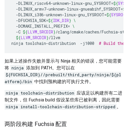
-DLINUX_riscv64-unknown-linux-gnu_SYSROOT
=
${
SYSR
-DLINUX_armv7-unknown-linux-gnueabihf_SYSROOT
=
${
-DLINUX_i386-unknown-linux-gnu_SYSROOT
=
${
SYSROOT
-DFUCHSIA_SDK
=
${
IDK_DIR
}
\
-DCMAKE_INSTALL_PREFIX
=
\
-C
${
LLVM_SRCDIR
}
/clang/cmake/caches/Fuchsia-sta
${
LLVM_SRCDIR
}
/llvm

ninja
toolchain-distribution
-j1000
# Build the 
如果上述操作失败并显示与 Ninja 相关的错误，您可能需要
将
ninja
添加到 PATH。您可以在
${FUCHSIA_DIR}//prebuilt/third_party/ninja/${pl
atform}/bin
中找到预构建的可执行文件。
ninja toolchain-distribution
应该足以构建所有二进
制文件，但 Fuchsia build 假设某些库已被剥离，因此需要
ninja install-toolchain-distribution-stripped
。
两阶段构建 Fuchsia 配置