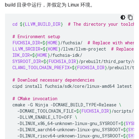
build 目录中运行，并假定为 Linux 环境。
cd
${
LLVM_BUILD_DIR
}
# The directory your toolcha
# Environment setup
FUCHSIA_DIR
=
${
HOME
}
/fuchsia/
# Replace with where
LLVM_SRCDIR
=
${
HOME
}
/llvm/llvm-project
# Replace w
IDK_DIR
=
${
HOME
}
SYSROOT_DIR
=
${
FUCHSIA_DIR
}
CLANG_TOOLCHAIN_PREFIX
=
${
FUCHSIA_DIR
}
/prebuilt/thi
# Download necessary dependencies
cipd
install
fuchsia/sdk/core/linux-amd64
latest
-
# CMake invocation
cmake
-G
Ninja
-DCMAKE_BUILD_TYPE
=
Release
\
-DCMAKE_TOOLCHAIN_FILE
=
${
FUCHSIA_DIR
}
/scripts/cl
-DLLVM_ENABLE_LTO
=
OFF
\
-DLINUX_x86_64-unknown-linux-gnu_SYSROOT
=
${
SYSRO
-DLINUX_aarch64-unknown-linux-gnu_SYSROOT
=
${
SYSR
-DLINUX_riscv64-unknown-linux-gnu_SYSROOT
=
${
SYSR