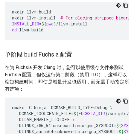
mkdir
llvm-build

mkdir
llvm-install
# For placing stripped binarie
INSTALL_DIR
=
${
pwd
}
cd
单阶段 build Fuchsia 配置
在为 Fuchsia 开发 Clang 时，您可以使用缓存文件来测试
Fuchsia 配置，但仅运行第二阶段（禁用 LTO），这样可以
缩短构建时间，即使是增量开发也适用，而无需手动指定所
有选项：
cmake
-G
Ninja
-DCMAKE_BUILD_TYPE
=
Debug
\
-DCMAKE_TOOLCHAIN_FILE
=
${
FUCHSIA_DIR
}
/scripts/cl
-DLLVM_ENABLE_LTO
=
OFF
\
-DLINUX_x86_64-unknown-linux-gnu_SYSROOT
=
${
SYSRO
-DLINUX_aarch64-unknown-linux-gnu_SYSROOT
=
${
SYSR