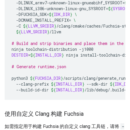
-DLINUX_armv7-unknown-linux-gnueabihf_SYSROOT
=
${
-DLINUX_i386-unknown-linux-gnu_SYSROOT
=
${
SYSROOT
-DFUCHSIA_SDK
=
${
IDK_DIR
}
\
-DCMAKE_INSTALL_PREFIX
=
\
-C
${
LLVM_SRCDIR
}
/clang/cmake/caches/Fuchsia-sta
${
LLVM_SRCDIR
}
/llvm

# Build and strip binaries and place them in the i
ninja
toolchain-distribution
DESTDIR
=
${
INSTALL_DIR
}
ninja
install-toolchain-dis
# Generate runtime.json
python3
${
FUCHSIA_DIR
}
/scripts/clang/generate_runt
--clang-prefix
${
INSTALL_DIR
}
--sdk-dir
${
IDK_DI
--build-id-dir
${
INSTALL_DIR
}
/lib/debug/.build-i
使用自定义 Clang 构建 Fuchsia
如需指定用于构建 Fuchsia 的自定义 clang 工具链，请将
-