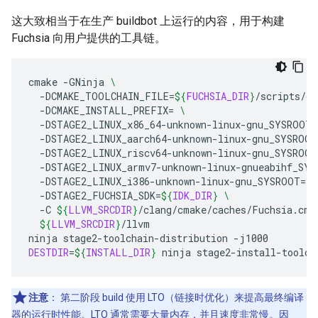
这大致相当于在生产 buildbot 上运行的内容，用于构建
Fuchsia 向用户提供的工具链。
cmake
-GNinja
\
-DCMAKE_TOOLCHAIN_FILE
=
${
FUCHSIA_DIR
}
/scripts/cl
-DCMAKE_INSTALL_PREFIX
=
\
-DSTAGE2_LINUX_x86_64-unknown-linux-gnu_SYSROOT
=
-DSTAGE2_LINUX_aarch64-unknown-linux-gnu_SYSROOT
-DSTAGE2_LINUX_riscv64-unknown-linux-gnu_SYSROOT
-DSTAGE2_LINUX_armv7-unknown-linux-gnueabihf_SYS
-DSTAGE2_LINUX_i386-unknown-linux-gnu_SYSROOT
=
${
-DSTAGE2_FUCHSIA_SDK
=
${
IDK_DIR
}
\
-C
${
LLVM_SRCDIR
}
/clang/cmake/caches/Fuchsia.cma
${
LLVM_SRCDIR
}
/llvm

ninja
stage2-toolchain-distribution
DESTDIR
=
${
INSTALL_DIR
}
ninja
stage2-install-toolch
注意
：
第二阶段 build 使用 LTO（链接时优化）来提高最终编译
器的运行时性能。LTO 通常需要大量内存，并且速度非常慢。因