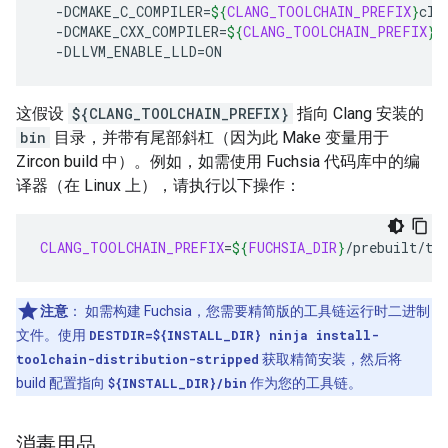
-DCMAKE_C_COMPILER
=
${
CLANG_TOOLCHAIN_PREFIX
}
cla
-DCMAKE_CXX_COMPILER
=
${
CLANG_TOOLCHAIN_PREFIX
}
c
-DLLVM_ENABLE_LLD
=
这假设
${CLANG_TOOLCHAIN_PREFIX}
指向 Clang 安装的
bin
目录，并带有尾部斜杠（因为此 Make 变量用于
Zircon build 中）。例如，如需使用 Fuchsia 代码库中的编
译器（在 Linux 上），请执行以下操作：
CLANG_TOOLCHAIN_PREFIX
=
${
FUCHSIA_DIR
}
注意
：
如需构建 Fuchsia，您需要精简版的工具链运行时二进制
文件。使用
DESTDIR=${INSTALL_DIR} ninja install-
toolchain-distribution-stripped
获取精简安装，然后将
build 配置指向
${INSTALL_DIR}/bin
作为您的工具链。
消毒用品